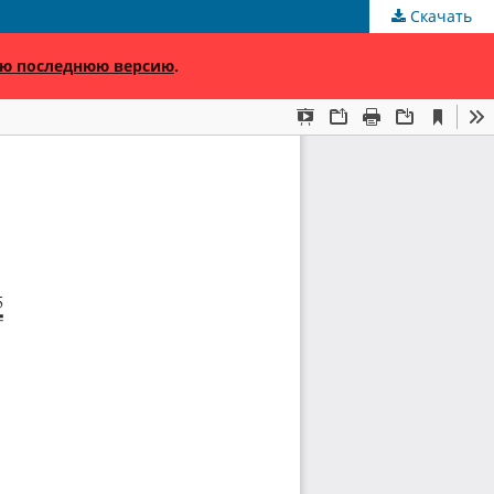
Скачать
ю последнюю версию
.