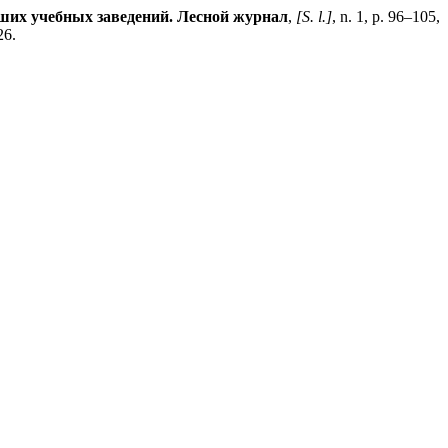
ших учебных заведений. Лесной журнал
,
[S. l.]
, n. 1, p. 96–105,
26.