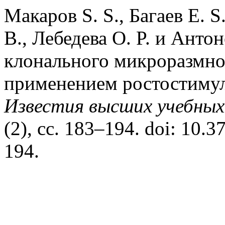
Макаров S. S., Багаев E. S
B., Лебедева O. P. и Анто
клонального микроразмно
применением ростостиму
Известия высших учебных
(2), сс. 183–194. doi: 10
194.