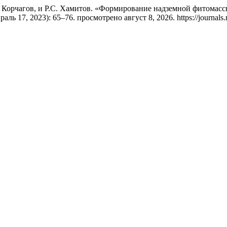
А. Корчагов, и Р.С. Хамитов. «Формирование надземной фитомас
враль 17, 2023): 65–76. просмотрено август 8, 2026. https://journals.n