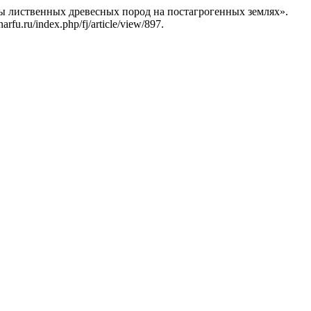
сы лиственных древесных пород на постагрогенных землях».
arfu.ru/index.php/fj/article/view/897.