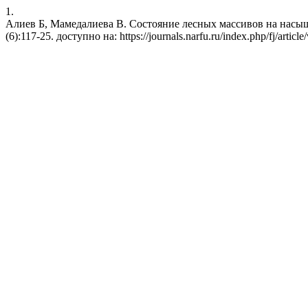
1.
Алиев Б, Мамедалиева В. Cостояние лесных массивов на насыщен
(6):117-25. доступно на: https://journals.narfu.ru/index.php/fj/articl