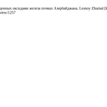
ных оксидами железа почвах Азербайджана. Lesnoy Zhurnal [Интер
e/view/1257