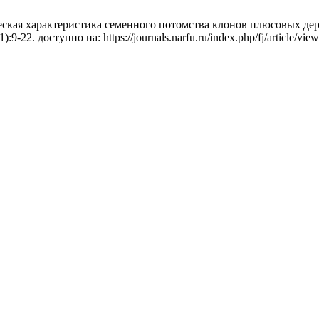
еская характеристика семенного потомства клонов плюсовых дер
9-22. доступно на: https://journals.narfu.ru/index.php/fj/article/vie