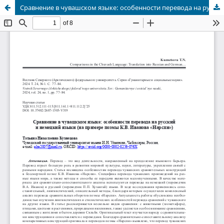
Сравнение в чувашском языке: особенности перевода на русский и немецкий языки (на примере поэмы К.В. Иванова «Нарспи»)