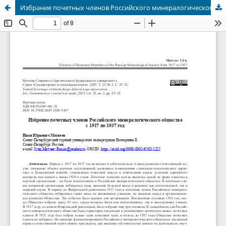
Избрание почетных членов Российского минералогического общества с 1917 по 1937 год