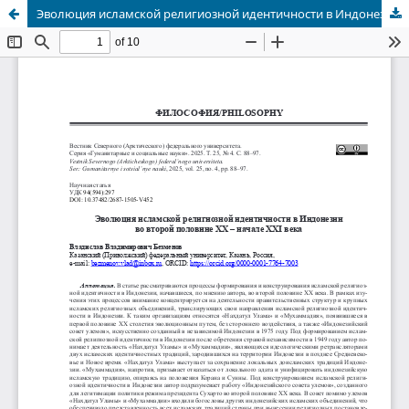
Эволюция исламской религиозной идентичности в Индонезии во второй половине XX – начале XXI века