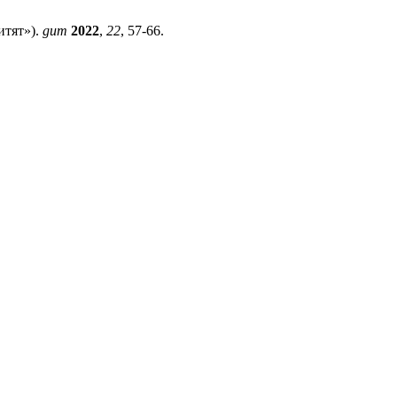
итят»).
gum
2022
,
22
, 57-66.