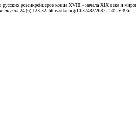
русских розенкрейцеров конца XVIII – начала XIX века и миро
е науки»
24 (6):123-32. https://doi.org/10.37482/2687-1505-V396.