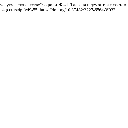
лугу человечеству“: о роли Ж.-Л. Тальена в демонтаже систем
. 4 (сентябрь):49-55. https://doi.org/10.37482/2227-6564-V033.