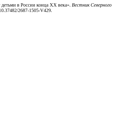
с детьми в России конца ХХ века».
Вестник Северного
oi:10.37482/2687-1505-V429.