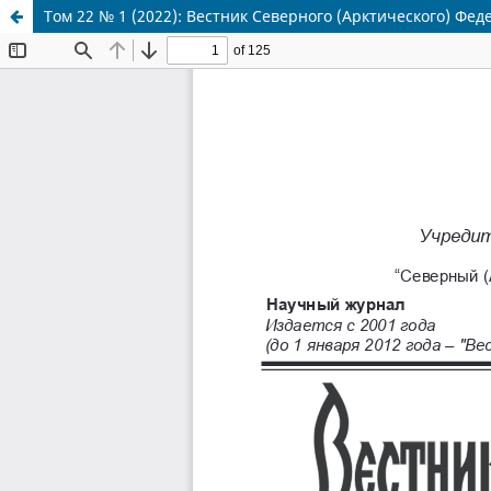
Том 22 № 1 (2022): Вестник Северного (Арктического) Ф