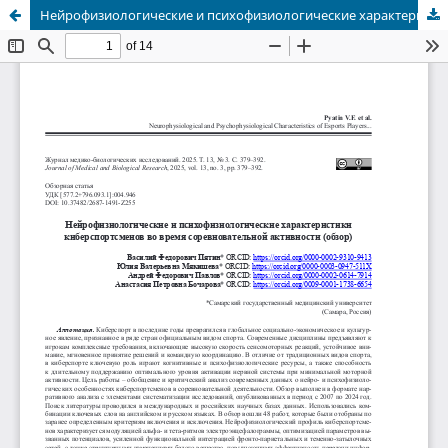
Нейрофизиологические и психофизиологические характеристики киберспортсменов во время соревновательной активности (обзор)