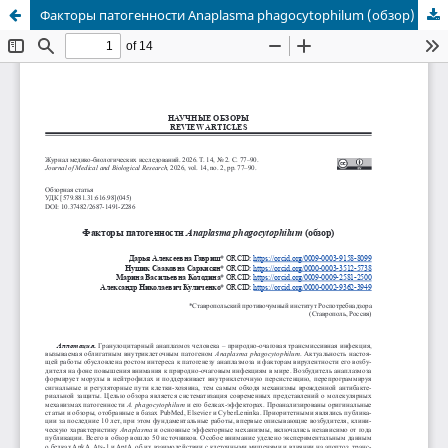
Факторы патогенности Anaplasma phagocytophilum (обзор)