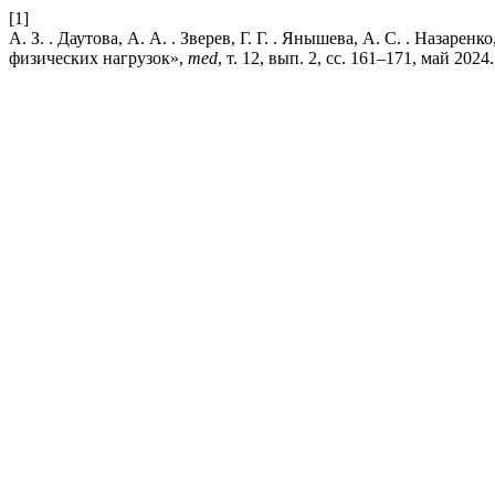
[1]
А. З. . Даутова, А. А. . Зверев, Г. Г. . Янышева, А. С. . Наз
физических нагрузок»,
med
, т. 12, вып. 2, сс. 161–171, май 2024.