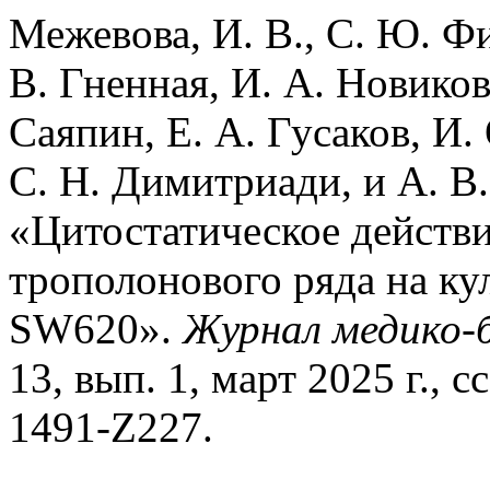
Межевова, И. В., С. Ю. Фи
В. Гненная, И. А. Новиков
Саяпин, Е. А. Гусаков, И. 
С. Н. Димитриади, и А. 
«Цитостатическое действи
трополонового ряда на ку
SW620».
Журнал медико-б
13, вып. 1, март 2025 г., с
1491-Z227.