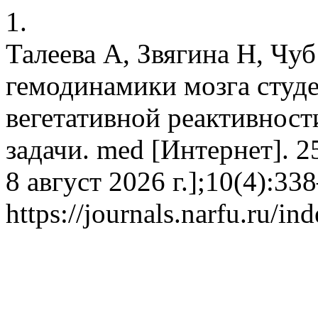
1.
Талеева А, Звягина Н, Чу
гемодинамики мозга студ
вегетативной реактивнос
задачи. med [Интернет]. 2
8 август 2026 г.];10(4):33
https://journals.narfu.ru/i