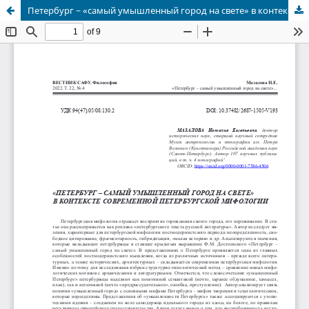
Петербург − «самый умышленный город на свете» в контексте современной петербургской мифологии