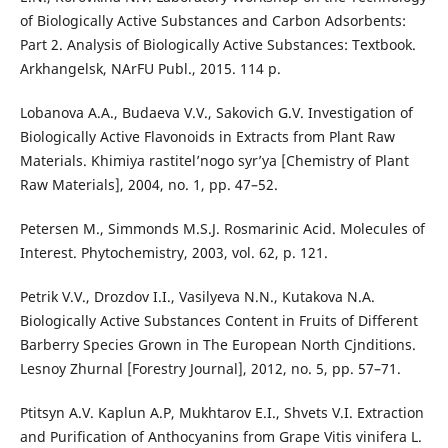
of Biologically Active Substances and Carbon Adsorbents:
Part 2. Analysis of Biologically Active Substances: Textbook.
Arkhangelsk, NArFU Publ., 2015. 114 p.
Lobanova A.A., Budaeva V.V., Sakovich G.V. Investigation of
Biologically Active Flavonoids in Extracts from Plant Raw
Materials. Khimiya rastitel’nogo syr’ya [Chemistry of Plant
Raw Materials], 2004, no. 1, pp. 47–52.
Petersen M., Simmonds M.S.J. Rosmarinic Acid. Molecules of
Interest. Phytochemistry, 2003, vol. 62, p. 121.
Petrik V.V., Drozdov I.I., Vasilyeva N.N., Kutakova N.A.
Biologically Active Substances Content in Fruits of Different
Barberry Species Grown in The European North Cjnditions.
Lesnoy Zhurnal [Forestry Journal], 2012, no. 5, pp. 57–71.
Ptitsyn A.V. Kaplun A.P, Mukhtarov E.I., Shvets V.I. Extraction
and Purification of Anthocyanins from Grape Vitis vinifera L.