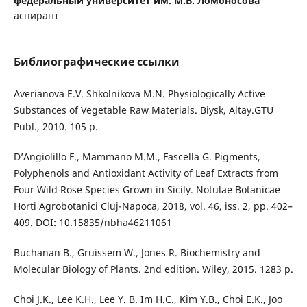
федеральный университет им. М.В. Ломоносова
аспирант
Библиографические ссылки
Averianova E.V. Shkolnikova M.N. Physiologically Active
Substances of Vegetable Raw Materials. Biysk, Altay.GTU
Publ., 2010. 105 p.
D’Angiolillo F., Mammano M.M., Fascella G. Pigments,
Polyphenols and Antioxidant Activity of Leaf Extracts from
Four Wild Rose Species Grown in Sicily. Notulae Botanicae
Horti Agrobotanici Cluj-Napoca, 2018, vol. 46, iss. 2, pp. 402–
409. DOI: 10.15835/nbha46211061
Buchanan B., Gruissem W., Jones R. Biochemistry and
Molecular Biology of Plants. 2nd edition. Wiley, 2015. 1283 p.
Choi J.K., Lee K.H., Lee Y. B. Im H.C., Kim Y.B., Choi E.K., Joo