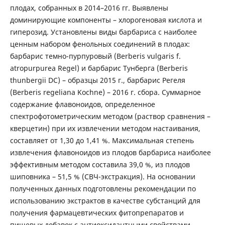
плодах, собранных в 2014–2016 гг. Выявлены
доминирующие компоненты – хлорогеновая кислота и
гиперозид. Установлены виды барбариса с наиболее
ценным набором фенольных соединений в плодах:
барбарис темно-пурпуровый (Berberis vulgaris f.
atropurpurea Regel) и барбарис Тунберга (Berberis
thunbergii DC) – образцы 2015 г., барбарис Регеля
(Berberis regeliana Kochne) – 2016 г. сбора. Суммарное
содержание флавоноидов, определенное
спектрофотометрическим методом (раствор сравнения –
кверцетин) при их извлечении методом настаивания,
составляет от 1,30 до 1,41 %. Максимальная степень
извлечения флавоноидов из плодов барбариса наиболее
эффективным методом составила 39,0 %, из плодов
шиповника – 51,5 % (СВЧ-экстракция). На основании
полученных данных подготовлены рекомендации по
использованию экстрактов в качестве субстанций для
получения фармацевтических фитопрепаратов и
пищевых добавок с антиоксидантными свойствами.