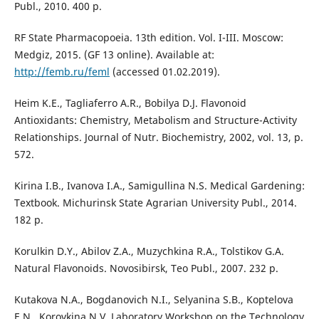
Publ., 2010. 400 p.
RF State Pharmacopoeia. 13th edition. Vol. I-III. Moscow:
Medgiz, 2015. (GF 13 online). Available at:
http://femb.ru/feml
(accessed 01.02.2019).
Heim K.E., Tagliaferro A.R., Bobilya D.J. Flavonoid
Antioxidants: Chemistry, Metabolism and Structure-Activity
Relationships. Journal of Nutr. Biochemistry, 2002, vol. 13, p.
572.
Kirina I.B., Ivanova I.A., Samigullina N.S. Medical Gardening:
Textbook. Michurinsk State Agrarian University Publ., 2014.
182 p.
Korulkin D.Y., Abilov Z.A., Muzychkina R.A., Tolstikov G.A.
Natural Flavonoids. Novosibirsk, Тео Publ., 2007. 232 p.
Kutakova N.A., Bogdanovich N.I., Selyanina S.B., Koptelova
E.N., Korovkina N.V. Laboratory Workshop on the Technology