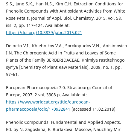
S.S., Jang S.K., Han N.S., Kim C.H. Extraction Conditions for
Phenolic Compounds with Antioxidant Activities from White
Rose Petals. Journal of Appl. Biol. Chemistry, 2015, vol. 58,
iss. 2, pp. 117–124. Available at:
https://doi.org/10.3839/jabc.2015.021
Deineka V.I., Khlebnikov V.A., Sorokopudov V.N., Anisimovich
I.N. The Chlorogenic Acid in Fruits and Leaves of Some
Plants of the Family BERBERIDACEAE. Khimiya rastitel’nogo
syr'ya [Chemistry of Plant Raw Materials], 2008, no. 1, pp.
57–61.
European Pharmacopoeia 7.0. Strasbourg: Council of
Europe, 2007. 2 vol. 3308 p. Available at:
https://www.worldcat.org/title/european-
pharmacopoeia/oclc/170932841
(accessed 11.02.2018).
Phenolic Compounds: Fundamental and Applied Aspects.
Ed. by N. Zagoskina, E. Burlakova. Moscow, Nauchniy Mir