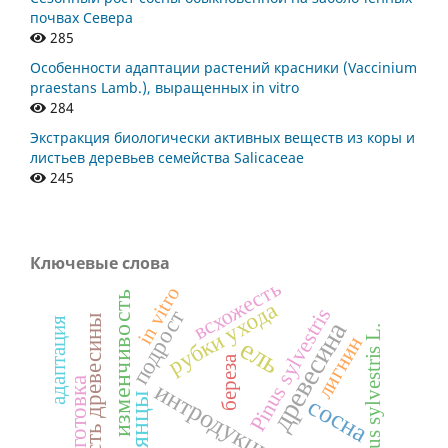
почвах Севера
285
Особенности адаптации растений красники (Vaccinium
praestans Lamb.), выращенных in vitro
284
Экстракция биологически активных веществ из коры и
листьев деревьев семейства Salicaceae
245
Ключевые слова
всхожесть
in vitro
изменчивость
рубки ухода
Pinus sylvestris
подрост
плотность древесины
адаптация
древесина
Pinus sylvestris L.
лигнин
ель
береза
лесозаготовка
интродукция
сеянцы
сосна