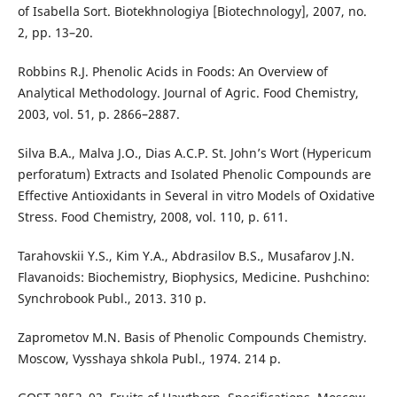
of Isabella Sort. Biotekhnologiya [Biotechnology], 2007, no.
2, pp. 13–20.
Robbins R.J. Phenolic Acids in Foods: An Overview of
Analytical Methodology. Journal of Agric. Food Chemistry,
2003, vol. 51, p. 2866–2887.
Silva B.A., Malva J.O., Dias A.C.P. St. John’s Wort (Hypericum
perforatum) Extracts and Isolated Phenolic Compounds are
Effective Antioxidants in Several in vitro Models of Oxidative
Stress. Food Chemistry, 2008, vol. 110, p. 611.
Tarahovskii Y.S., Kim Y.A., Abdrasilov B.S., Musafarov J.N.
Flavanoids: Biochemistry, Biophysics, Medicine. Pushchino:
Synchrobook Publ., 2013. 310 p.
Zaprometov M.N. Basis of Phenolic Compounds Chemistry.
Moscow, Vysshaya shkola Publ., 1974. 214 p.