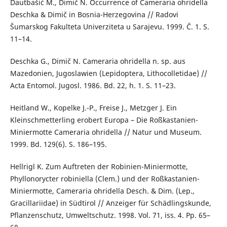
Dautbašić M., Dimič N. Occurrence of Cameraria ohridella
Deschka & Dimič in Bosnia-Herzegovina // Radovi
Šumarskog Fakulteta Univerziteta u Sarajevu. 1999. Č. 1. S.
11–14.
Deschka G., Dimič N. Cameraria ohridella n. sp. aus
Mazedonien, Jugoslawien (Lepidoptera, Lithocolletidae) //
Acta Entomol. Jugosl. 1986. Bd. 22, h. 1. S. 11–23.
Heitland W., Kopelke J.-P., Freise J., Metzger J. Ein
Kleinschmetterling erobert Europa – Die Roßkastanien-
Miniermotte Cameraria ohridella // Natur und Museum.
1999. Bd. 129(6). S. 186–195.
Hellrigl K. Zum Auftreten der Robinien-Miniermotte,
Phyllonorycter robiniella (Clem.) und der Roßkastanien-
Miniermotte, Cameraria ohridella Desch. & Dim. (Lep.,
Gracillariidae) in Südtirol // Anzeiger für Schädlingskunde,
Pflanzenschutz, Umweltschutz. 1998. Vol. 71, iss. 4. Pp. 65–