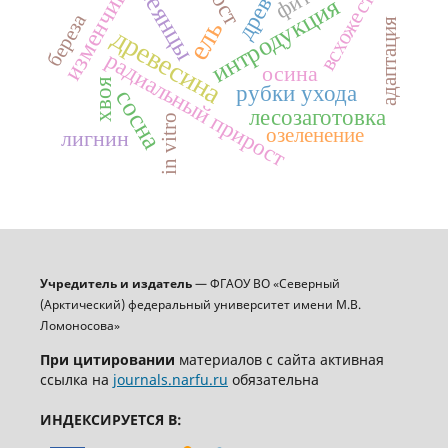
изменчивость
всхожесть
сеянцы
интродукция
береза
адаптация
ель
древесина
радиальный прирост
осина
хвоя
рубки ухода
сосна
лесозаготовка
in vitro
озеленение
лигнин
Учредитель и издатель
— ФГАОУ ВО «Северный
(Арктический) федеральный университет имени М.В.
Ломоносова»
При цитировании
материалов с сайта активная
ссылка на
journals.narfu.ru
обязательна
ИНДЕКСИРУЕТСЯ В: