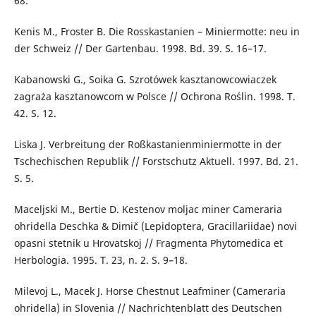
68.
Kenis M., Froster B. Die Rosskastanien – Miniermotte: neu in
der Schweiz // Der Gartenbau. 1998. Bd. 39. S. 16–17.
Kabanowski G., Soika G. Szrotówek kasztanowcowiaczek
zagraża kasztanowcom w Polsce // Ochrona Roślin. 1998. Т.
42. S. 12.
Liska J. Verbreitung der Roßkastanienminiermotte in der
Tschechischen Republik // Forstschutz Aktuell. 1997. Bd. 21.
S. 5.
Maceljski M., Bertie D. Kestenov moljac miner Cameraria
ohridella Deschka & Dimič (Lepidoptera, Gracillariidae) novi
opasni stetnik u Hrovatskoj // Fragmenta Phytomedica et
Herbologia. 1995. T. 23, n. 2. S. 9–18.
Milevoj L., Мacek J. Horse Chestnut Leafminer (Cameraria
ohridella) in Slovenia // Nachrichtenblatt des Deutschen