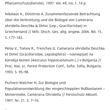
Pflanzenschutzdienstes. 1997. Vol. 49, no. 1. 14 p.
Nikolaos A., Dimitrios A. Zusammenfassende Betrachtung
über die Verbreitung und die Biologie von Cameraria
ohridella Deschka & Dimic (Lep., Gracillariidae) in
Griechenland // Mitt. Dtsch. Ges. allg. angew. 2006. Bd. 15.
S. 177–182.
Pelov V., Tomov R., Trenchev G. Cameraria ohridella Deschka
et Dimič (Gracillariidae, Lepidoptera) – novnepijatl na
konskija kesten (Aesculus hippocastanum L.) v Bulgarija //
Proc. Nat. sc. Forest Protection Conf., Sofia. Sofia, Bulgaria,
1993. S. 95–98.
Pschorn-Walcher H. Zur Biologie und
Populationsentwicklung der eingeschleppten Roßkastanen –
Miniermotte, Cameraria Ohridella // Forstschutz Aktuell.
1997. Nr. 21. S. 7–10.