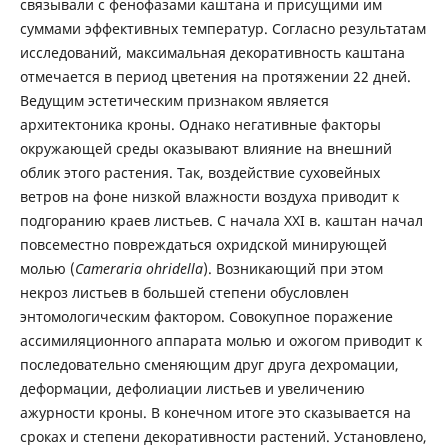
связывали с фенофазами каштана и присущими им
суммами эффективных температур. Согласно результатам
исследований, максимальная декоративность каштана
отмечается в период цветения на протяжении 22 дней.
Ведущим эстетическим признаком является
архитектоника кроны. Однако негативные факторы
окружающей среды оказывают влияние на внешний
облик этого растения. Так, воздействие суховейных
ветров на фоне низкой влажности воздуха приводит к
подгоранию краев листьев. С начала ХХI в. каштан начал
повсеместно повреждаться охридской минирующей
молью (
Cameraria ohridella
). Возникающий при этом
некроз листьев в большей степени обусловлен
энтомологическим фактором. Совокупное поражение
ассимиляционного аппарата молью и ожогом приводит к
последовательно сменяющим друг друга дехромации,
деформации, дефолиации листьев и увеличению
ажурности кроны. В конечном итоге это сказывается на
сроках и степени декоративности растений. Установлено,