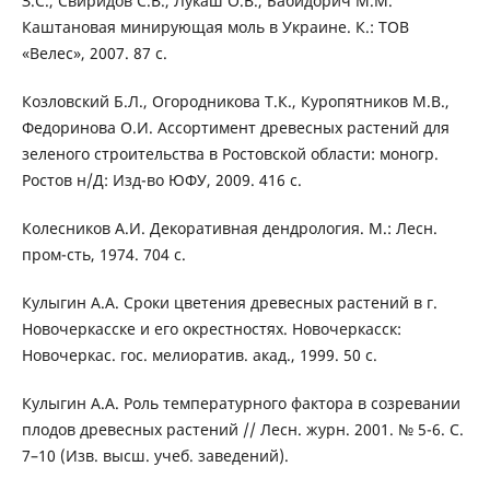
З.С., Свиридов С.В., Лукаш О.В., Бабидорич М.М.
Каштановая минирующая моль в Украине. К.: ТОВ
«Велес», 2007. 87 с.
Козловский Б.Л., Огородникова Т.К., Куропятников М.В.,
Федоринова О.И. Ассортимент древесных растений для
зеленого строительства в Ростовской области: моногр.
Ростов н/Д: Изд-во ЮФУ, 2009. 416 с.
Колесников А.И. Декоративная дендрология. М.: Лесн.
пром-сть, 1974. 704 с.
Кулыгин А.А. Сроки цветения древесных растений в г.
Новочеркасске и его окрестностях. Новочеркасск:
Новочеркас. гос. мелиоратив. акад., 1999. 50 с.
Кулыгин А.А. Роль температурного фактора в созревании
плодов древесных растений // Лесн. журн. 2001. № 5-6. С.
7–10 (Изв. высш. учеб. заведений).