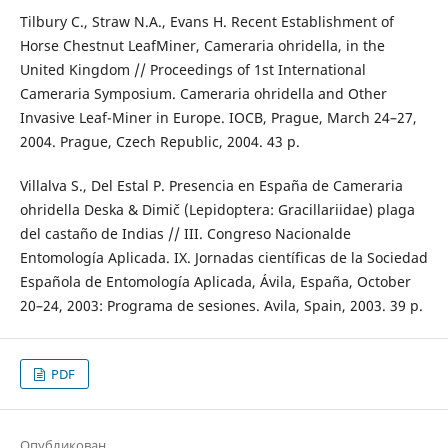
Tilbury C., Straw N.A., Evans H. Recent Establishment of
Horse Chestnut LeafMiner, Cameraria ohridella, in the
United Kingdom // Proceedings of 1st International
Cameraria Symposium. Cameraria ohridella and Other
Invasive Leaf-Miner in Europe. IOCB, Prague, March 24–27,
2004. Prague, Czech Republic, 2004. 43 p.
Villalva S., Del Estal P. Presencia en España de Cameraria
ohridella Deska & Dimič (Lepidoptera: Gracillariidae) plaga
del castaño de Indias // III. Congreso Nacionalde
Entomología Aplicada. IX. Jornadas científicas de la Sociedad
Española de Entomología Aplicada, Ávila, España, October
20–24, 2003: Programa de sesiones. Avila, Spain, 2003. 39 p.
PDF
Опубликован