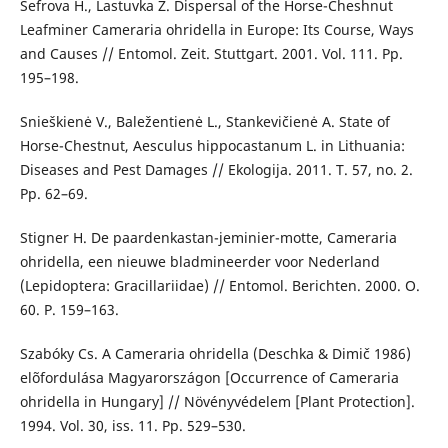
Šefrova H., Lastuvka Z. Dispersal of the Horse-Cheshnut
Leafminer Cameraria ohridella in Europe: Its Course, Ways
and Causes // Entomol. Zeit. Stuttgart. 2001. Vol. 111. Pp.
195–198.
Snieškienė V., Baležentienė L., Stankevičienė A. State of
Horse-Chestnut, Aesculus hippocastanum L. in Lithuania:
Diseases and Pest Damages // Ekologija. 2011. T. 57, no. 2.
Pp. 62–69.
Stigner H. De paardenkastan-jeminier-motte, Cameraria
ohridella, een nieuwe bladmineerder voor Nederland
(Lepidoptera: Gracillariidae) // Entomol. Berichten. 2000. O.
60. P. 159–163.
Szabóky Cs. A Cameraria ohridella (Deschka & Dimič 1986)
elõfordulása Magyarországon [Occurrence of Cameraria
ohridella in Hungary] // Növényvédelem [Plant Protection].
1994. Vol. 30, iss. 11. Pp. 529–530.