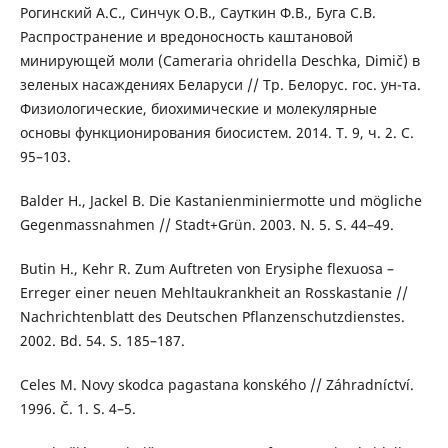
Рогинский А.С., Синчук О.В., Сауткин Ф.В., Буга С.В.
Распространение и вредоносность каштановой
минирующей моли (Cameraria ohridella Deschka, Dimič) в
зеленых насаждениях Беларуси // Тр. Белорус. гос. ун-та.
Физиологические, биохимические и молекулярные
основы функционирования биосистем. 2014. Т. 9, ч. 2. С.
95–103.
Balder H., Jackel B. Die Kastanienminiermotte und mögliche
Gegenmassnahmen // Stadt+Grün. 2003. N. 5. S. 44–49.
Butin H., Kehr R. Zum Auftreten von Erysiphe flexuosa –
Erreger einer neuen Mehltaukrankheit an Rosskastanie //
Nachrichtenblatt des Deutschen Pflanzenschutzdienstes.
2002. Bd. 54. S. 185–187.
Celes M. Novy skodca pagastana konského // Záhradníctví.
1996. Č. 1. S. 4–5.