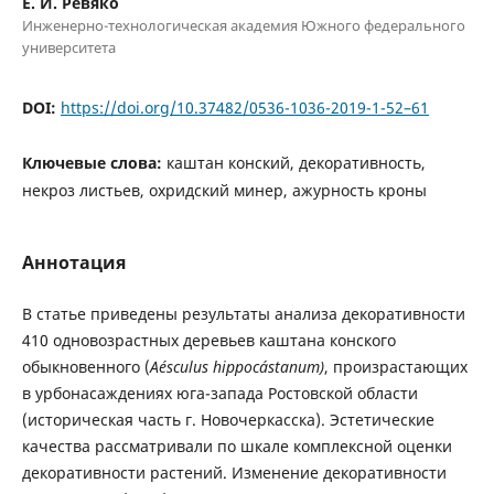
Е. И. Ревяко
Инженерно-технологическая академия Южного федерального
университета
DOI:
https://doi.org/10.37482/0536-1036-2019-1-52–61
Ключевые слова:
каштан конский, декоративность,
некроз листьев, охридский минер, ажурность кроны
Аннотация
В статье приведены результаты анализа декоративности
410 одновозрастных деревьев каштана конского
обыкновенного (
Aésculus hippocástanum)
, произрастающих
в урбонасаждениях юга-запада Ростовской области
(историческая часть г. Новочеркасска). Эстетические
качества рассматривали по шкале комплексной оценки
декоративности растений. Изменение декоративности