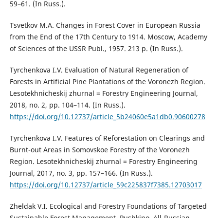
59–61. (In Russ.).
Tsvetkov M.A. Changes in Forest Cover in European Russia
from the End of the 17th Century to 1914. Moscow, Academy
of Sciences of the USSR Publ., 1957. 213 p. (In Russ.).
Tyrchenkova I.V. Evaluation of Natural Regeneration of
Forests in Artificial Pine Plantations of the Voronezh Region.
Lesotekhnicheskij zhurnal = Forestry Engineering Journal,
2018, no. 2, pp. 104–114. (In Russ.).
https://doi.org/10.12737/article_5b24060e5a1db0.90600278
Tyrchenkova I.V. Features of Reforestation on Clearings and
Burnt-out Areas in Somovskoe Forestry of the Voronezh
Region. Lesotekhnicheskij zhurnal = Forestry Engineering
Journal, 2017, no. 3, pp. 157–166. (In Russ.).
https://doi.org/10.12737/article_59c225837f7385.12703017
Zheldak V.I. Ecological and Forestry Foundations of Targeted
Sustainable Forest Management. Pushkino, All-Russian