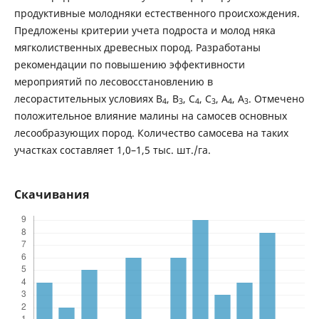
продуктивные молодняки естественного происхождения.
Предложены критерии учета подроста и молод няка
мягколиственных древесных пород. Разработаны
рекомендации по повышению эффективности
мероприятий по лесовосстановлению в
лесорастительных условиях В
, В
, С
, С
, А
, А
. Отмечено
4
3
4
3
4
3
положительное влияние малины на самосев основных
лесообразующих пород. Количество самосева на таких
участках составляет 1,0–1,5 тыс. шт./га.
Скачивания