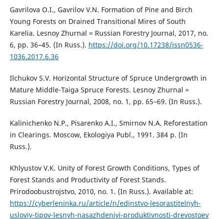
Gavrilova O.I., Gavrilov V.N. Formation of Pine and Birch
Young Forests on Drained Transitional Mires of South
Karelia. Lesnoy Zhurnal = Russian Forestry Journal, 2017, no.
6, pp. 36–45. (In Russ.).
https://doi.org/10.17238/issn0536-
1036.2017.6.36
Ilchukov S.V. Horizontal Structure of Spruce Undergrowth in
Mature Middle-Taiga Spruce Forests. Lesnoy Zhurnal =
Russian Forestry Journal, 2008, no. 1, pp. 65–69. (In Russ.).
Kalinichenko N.P., Pisarenko A.I., Smirnov N.A. Reforestation
in Clearings. Moscow, Ekologiya Publ., 1991. 384 p. (In
Russ.).
Khlyustov V.K. Unity of Forest Growth Conditions, Types of
Forest Stands and Productivity of Forest Stands.
Prirodoobustrojstvo, 2010, no. 1. (In Russ.). Available at:
https://cyberleninka.ru/article/n/edinstvo-lesorastitelnyh-
usloviy-tipov-lesnyh-nasazhdeniyi-produktivnosti-drevostoev