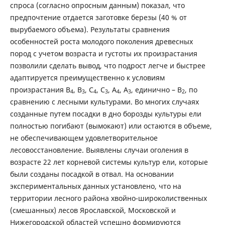
спроса (согласно опросным данным) показал, что
предпочтение отдается заготовке березы (40 % от
вырубаемого объема). Результаты сравнения
особенностей роста молодого поколения древесных
пород с учетом возраста и густоты их произрастания
позволили сделать вывод, что подрост легче и быстрее
адаптируется преимущественно к условиям
произрастания В
, В
, С
, С
, А
, А
, единично – В
, по
4
3
4
3
4
3
2
сравнению с лесными культурами. Во многих случаях
созданные путем посадки в дно борозды культуры ели
полностью погибают (вымокают) или остаются в объеме,
не обеспечивающем удовлетворительное
лесовосстановление. Выявлены случаи оголения в
возрасте 22 лет корневой системы культур ели, которые
были созданы посадкой в отвал. На основании
экспериментальных данных установлено, что на
территории лесного района хвойно-широколиственных
(смешанных) лесов Ярославской, Московской и
Нижегородской областей успешно формируются