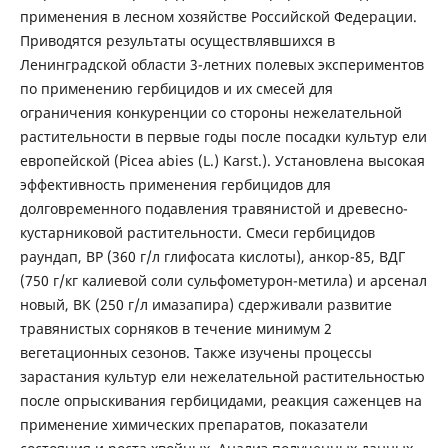
применения в лесном хозяйстве Российской Федерации.
Приводятся результаты осуществлявшихся в
Ленинградской области 3-летних полевых экспериментов
по применению гербицидов и их смесей для
ограничения конкуренции со стороны нежелательной
растительности в первые годы после посадки культур ели
европейской (Picea abies (L.) Karst.). Установлена высокая
эффективность применения гербицидов для
долговременного подавления травянистой и древесно-
кустарниковой растительности. Смеси гербицидов
раундап, ВР (360 г/л глифосата кислоты), анкор-85, ВДГ
(750 г/кг калиевой соли сульфометурон-метила) и арсенал
новый, ВК (250 г/л имазапира) сдерживали развитие
травянистых сорняков в течение минимум 2
вегетационных сезонов. Также изучены процессы
зарастания культур ели нежелательной растительностью
после опрыскивания гербицидами, реакция саженцев на
применение химических препаратов, показатели