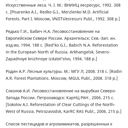
Искусственные леса. Ч. I. М.: ВНИИЦ лесресурс, 1992. 308
с. [Pisarenko A.I., Redko G.I., Merzlenko M.D. Artificial
Forests. Part I. Moscow, VNIITslesresurs Publ., 1992. 308 p.]
Редько Г.И., Бабич Н.А. Лесовосстановление на
Европейском Севере России. Архангельск: Сев.-Зап. кн.
изд-во, 1994. 188 с. [Red’ko G.I., Babich N.A. Reforestation
in the European North of Russia. Arkhangelsk, Severo-
Zapadnoye knizhnoye izdatel’stvo, 1994. 188 p.]
Родин А.Р. Лесные культуры. М.: МГУ Л, 2008. 318 с. [Rodin
A.R. Forest Plantations. Moscow, MGUL Publ., 2008. 318 p.]
Соколов А.И. Лесовосстановление на вырубках Северо-
Запада России. Петрозаводск: КарНЦ РАН , 2006. 215 с.
[Sokolov A.I. Reforestation of Clear Cuttings of the North-
West of Russia. Petrozavodsk, KarRC RAS Publ., 2006. 215 p.]
Список пестицидов и агрохимикатов, разрешенных к