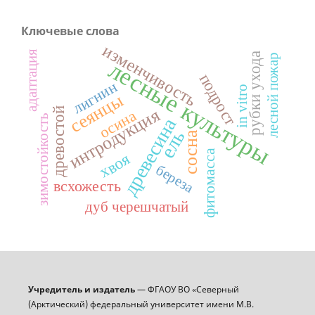
Ключевые слова
изменчивость
адаптация
рубки ухода
лесной пожар
лесные культуры
подрост
лигнин
in vitro
сеянцы
интродукция
древостой
осина
зимостойкость
древесина
ель
сосна
фитомасса
хвоя
береза
всхожесть
дуб черешчатый
Учредитель и издатель
— ФГАОУ ВО «Северный
(Арктический) федеральный университет имени М.В.