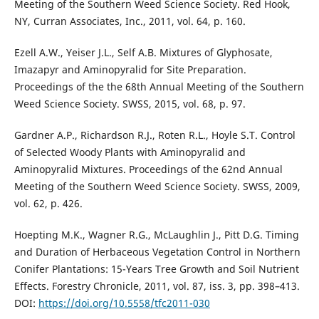
Meeting of the Southern Weed Science Society. Red Hook,
NY, Curran Associates, Inc., 2011, vol. 64, p. 160.
Ezell A.W., Yeiser J.L., Self A.B. Mixtures of Glyphosate,
Imazapyr and Aminopyralid for Site Preparation.
Proceedings of the the 68th Annual Meeting of the Southern
Weed Science Society. SWSS, 2015, vol. 68, p. 97.
Gardner A.P., Richardson R.J., Roten R.L., Hoyle S.T. Control
of Selected Woody Plants with Aminopyralid and
Aminopyralid Mixtures. Proceedings of the 62nd Annual
Meeting of the Southern Weed Science Society. SWSS, 2009,
vol. 62, p. 426.
Hoepting M.K., Wagner R.G., McLaughlin J., Pitt D.G. Timing
and Duration of Herbaceous Vegetation Control in Northern
Conifer Plantations: 15-Years Tree Growth and Soil Nutrient
Effects. Forestry Chronicle, 2011, vol. 87, iss. 3, рр. 398–413.
DOI:
https://doi.org/10.5558/tfc2011-030