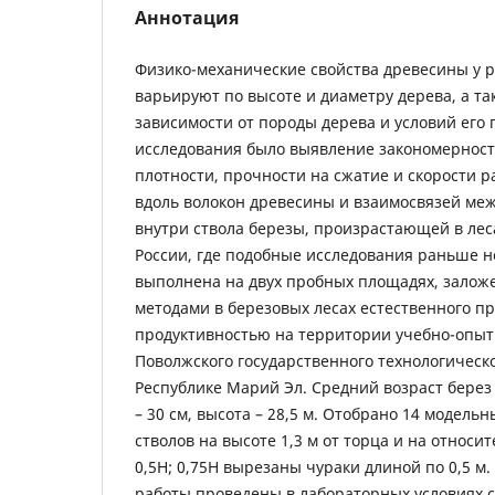
Аннотация
Физико-механические свойства древесины у 
варьируют по высоте и диаметру дерева, а т
зависимости от породы дерева и условий его
исследования было выявление закономернос
плотности, прочности на сжатие и скорости 
вдоль волокон древесины и взаимосвязей ме
внутри ствола березы, произрастающей в лес
России, где подобные исследования раньше н
выполнена на двух пробных площадях, зало
методами в березовых лесах естественного п
продуктивностью на территории учебно-опыт
Поволжского государственного технологическ
Республике Марий Эл. Средний возраст берез 
– 30 см, высота – 28,5 м. Отобрано 14 модельн
стволов на высоте 1,3 м от торца и на относи
0,5H; 0,75Н вырезаны чураки длиной по 0,5 м
работы проведены в лабораторных условиях