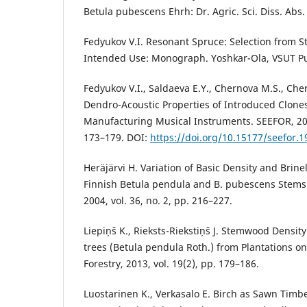
Betula pubescens Ehrh: Dr. Agric. Sci. Diss. Abs.
Fedyukov V.I. Resonant Spruce: Selection from St
Intended Use: Monograph. Yoshkar-Ola, VSUT Pub
Fedyukov V.I., Saldaeva E.Y., Chernova M.S., Che
Dendro-Acoustic Properties of Introduced Clones
Manufacturing Musical Instruments. SEEFOR, 2019
173–179. DOI:
https://doi.org/10.15177/seefor.1
Heräjärvi H. Variation of Basic Density and Brin
Finnish Betula pendula and B. pubescens Stems
2004, vol. 36, no. 2, pp. 216–227.
Liepiņš K., Rieksts-Riekstiņš J. Stemwood Density 
trees (Betula pendula Roth.) from Plantations o
Forestry, 2013, vol. 19(2), pp. 179–186.
Luostarinen K., Verkasalo E. Birch as Sawn Timb