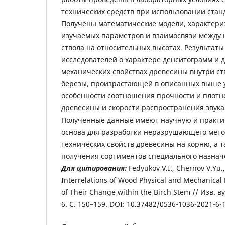
технических средств при использовании стан
Получены математические модели, характер
изучаемых параметров и взаимосвязи между 
ствола на относительных высотах. Результат
исследователей о характере денситограмм и д
механических свойствах древесины внутри ст
березы, произрастающей в описанных выше 
особенности соотношения прочности и плотно
древесины и скорости распространения звука
Полученные данные имеют научную и практи
основа для разработки неразрушающего мет
технических свойств древесины на корню, а 
получения сортиментов специального назнач
Для цитирования:
Fedyukov V.I., Chernov V.Yu.
Interrelations of Wood Physical and Mechanical 
of Their Change within the Birch Stem // Изв. в
6. С. 150–159. DOI: 10.37482/0536-1036-2021-6-