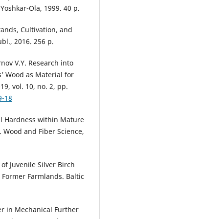
 Yoshkar-Ola, 1999. 40 p.
ands, Cultivation, and
l., 2016. 256 p.
rnov V.Y. Research into
’ Wood as Material for
, vol. 10, no. 2, pp.
9-18
ell Hardness within Mature
. Wood and Fiber Science,
of Juvenile Silver Birch
n Former Farmlands. Baltic
er in Mechanical Further