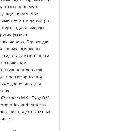
дартных процедур.
изующие изменения
ними с учетом диаметра
ы подтвердили выводы
ругих физико-
вола дерева. Однако для
условиях, выявлены
сти, а также прочности
 по волокнам.
ческую ценность как
ода прогнозирования
также древесины для
ения.
, Chernova M.S., Tsoy O.V.
Properties and Patterns
узов. Лесн. журн. 2021. №
150-159