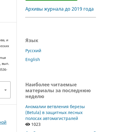
Архивы журнала до 2019 года
Язык
ова, и
ческих
Русский
стия
English
л
, вып.
0536-
Наиболее читаемые
материалы за последнюю
неделю
Аномалии ветвления березы
(Betula) в защитных лесных
полосах автомагистралей
сной
1023