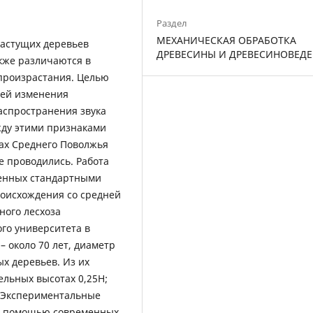
Раздел
МЕХАНИЧЕСКАЯ ОБРАБОТКА
растущих деревьев
ДРЕВЕСИНЫ И ДРЕВЕСИНОВЕД
акже различаются в
 произрастания. Целью
тей изменения
распространения звука
жду этими признаками
ах Среднего Поволжья
е проводились. Работа
женных стандартными
роисхождения со средней
ного лесхоза
ого университета в
– около 70 лет, диаметр
ых деревьев. Из их
тельных высотах 0,25H;
. Экспериментальные
 с помощью современных