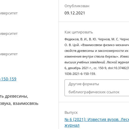
Опубликован
09.12.2021
иверситет
Как цитировать
иверситет
Федюков, В. И., В. Ю. Чернов, М. С. Черн
О. В. Цой. «Взаимосвязи физико-механи
свойств древесины и закономерности их
иверситет
изменения внутри ствола березы».
Изве
высших учебных заведений. Лесной журна
6, декабрь 2021 г., сс. 150-9, doi:10.37482/
1036-2021-6-150-159.
6-150-159
Другие форматы
библиографических ссылок
ть древесины,
звука, взаимосвязь
Выпуск
№ 6 (2021): Известия вузов. Ле
журнал