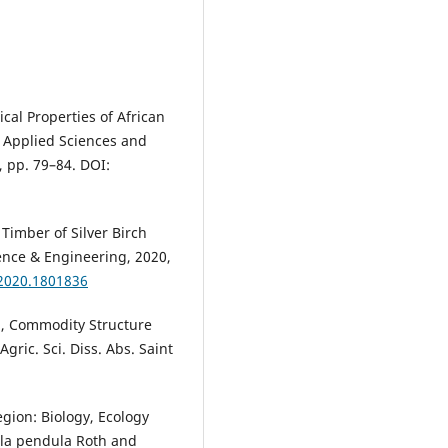
cal Properties of African
f Applied Sciences and
, pp. 79–84. DOI:
 Timber of Silver Birch
nce & Engineering, 2020,
.2020.1801836
n, Commodity Structure
gric. Sci. Diss. Abs. Saint
egion: Biology, Ecology
ula pendula Roth and