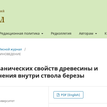
Редакционная политика
Редколлегия
Авторам
К
. Лесной журнал
/
СИНОВЕДЕНИЕ
анических свойств древесины и
ения внутри ствола березы
PDF (English)
иверситет