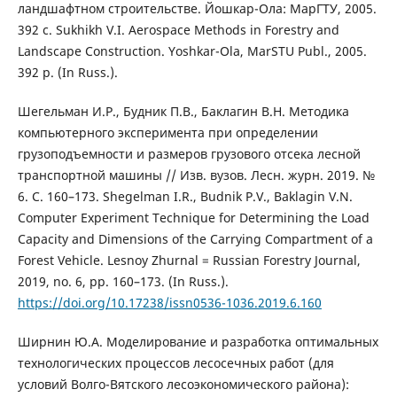
ландшафтном строительстве. Йошкар-Ола: МарГТУ, 2005.
392 с. Sukhikh V.I. Aerospace Methods in Forestry and
Landscape Construction. Yoshkar-Ola, MarSTU Publ., 2005.
392 p. (In Russ.).
Шегельман И.Р., Будник П.В., Баклагин В.Н. Методика
компьютерного эксперимента при определении
грузоподъемности и размеров грузового отсека лесной
транспортной машины // Изв. вузов. Лесн. журн. 2019. №
6. С. 160–173. Shegelman I.R., Budnik P.V., Baklagin V.N.
Computer Experiment Technique for Determining the Load
Capacity and Dimensions of the Carrying Compartment of a
Forest Vehicle. Lesnoy Zhurnal = Russian Forestry Journal,
2019, no. 6, pp. 160–173. (In Russ.).
https://doi.org/10.17238/issn0536-1036.2019.6.160
Ширнин Ю.А. Моделирование и разработка оптимальных
технологических процессов лесосечных работ (для
условий Волго-Вятского лесоэкономического района):