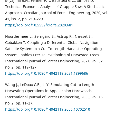
Miyajima R.H., Fenner P.T., Batistela G.C., Simões D.
Technical-Economic Analysis of Grapple Saw: A Stochastic
Approach. Croatian Journal of Forest Engineering, 2020, vol.
41, iss. 2, pp. 219–229.
https://doi.org/10.5552/crojfe.2020.681
Noordermeer L., Sørngård E., Astrup R., Næsset E.,
Gobakken T. Coupling a Differential Global Navigation
Satellite System to a Cut-To-Length Harvester Operating
System Enables Precise Positioning of Harvested Trees.
International Journal of Forest Engineering, 2021, vol. 32,
no. 2, pp. 119–127.
https://doi.org/10.1080/14942119.2021.1899686
Wang J., LeDoux C.B., Li Y. Simulating Cut-to-Length
Harvesting Operations in Appalachian Hardwoods.
International Journal of Forest Engineering, 2005, vol. 16,
no. 2, pp. 11–27.
https://doi.org/10.1080/14942119.2005.10702510