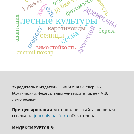
всхожесть
рубки ухода
фитомасса
хвоя
древесина
ель
лесные культуры
адаптация
каротиноиды
древостой
подрост
береза
сосна
сеянцы
зимостойкость
лесной пожар
Учредитель и издатель
— ФГАОУ ВО «Северный
(Арктический) федеральный университет имени М.В.
Ломоносова»
При цитировании
материалов с сайта активная
ссылка на
journals.narfu.ru
обязательна
ИНДЕКСИРУЕТСЯ В: