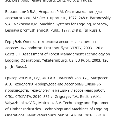
Sci. Diss. Abs. Yekaterinburg, 2012. 40 p. (In Russ.).
Барановский В.А., Некрасов Р.М. Системы машин для
лесозаготовок. М.: Лесн. пром-сть, 1977. 248 с. Baranovskiy
V.A., Nekrasov R.M. Machine Systems for Logging. Moscow,
Lesnaya promyshlennost’ Publ., 1977. 248 p. (In Russ.).
Герц Э.Ф. Оценка технологии лесопользования на
лесосечных работах. Екатеринбург: УГЛТУ, 2003. 120 с.
Gerts E.F. Assessment of Forest Management Technology on
Logging Operations. Yekaterinburg, USFEU Publ., 2003. 120
p. (In Russ.).
Григорьев И.В., Редькин А.К., Валяжёнков В.Д., Матросов
А.В. Технология и оборудование лесопромышленных
производств. Технология и машины лесосечных работ.
СПб.: СПбГЛТА, 2010. 331 с. Grigoryev I.V., Redkin A.K.,
Valyazhenkov V.D., Matrosov A.V. Technology and Equipment
of Timber Industries. Technology and Machines of Logging
Operations. Saint Petersburg, SPbGLTA Publ., 2010. 331 p.