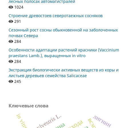
лесных полосах автомагистралей
1024
Строение древостоев северотаежных сосняков
291
Сезонный рост сосны обыкновенной на заболоченных
почвах Севера
284
Особенности адаптации растений красники (Vaccinium
praestans Lamb.), выращенных in vitro
284
Экстракция биологически активных веществ из коры и
листьев деревьев семейства Salicaceae
245
Ключевые слова
Pinus sylvestris L.
in vitro
лигнин
осина