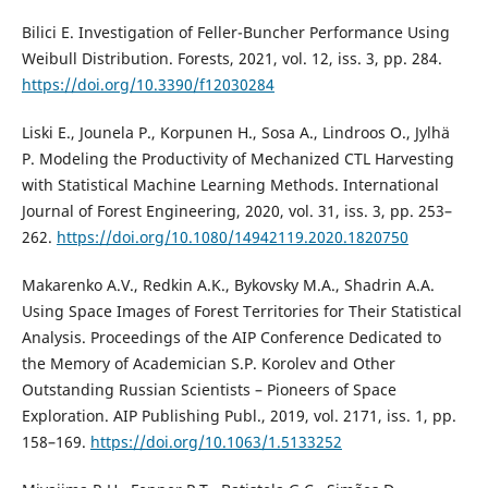
Bilici E. Investigation of Feller-Buncher Performance Using
Weibull Distribution. Forests, 2021, vol. 12, iss. 3, pp. 284.
https://doi.org/10.3390/f12030284
Liski E., Jounela P., Korpunen H., Sosa A., Lindroos O., Jylhä
P. Modeling the Productivity of Mechanized CTL Harvesting
with Statistical Machine Learning Methods. International
Journal of Forest Engineering, 2020, vol. 31, iss. 3, pp. 253–
262.
https://doi.org/10.1080/14942119.2020.1820750
Makarenko A.V., Redkin A.K., Bykovsky M.A., Shadrin A.A.
Using Space Images of Forest Territories for Their Statistical
Analysis. Proceedings of the AIP Conference Dedicated to
the Memory of Academician S.P. Korolev and Other
Outstanding Russian Scientists – Pioneers of Space
Exploration. AIP Publishing Publ., 2019, vol. 2171, iss. 1, pp.
158–169.
https://doi.org/10.1063/1.5133252