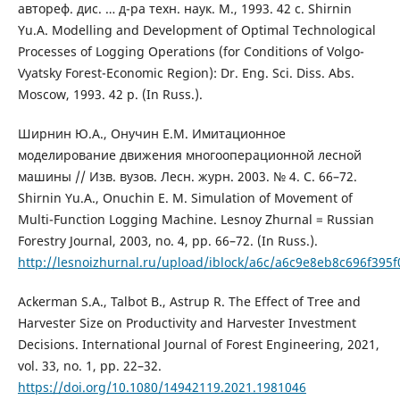
автореф. дис. … д-ра техн. наук. М., 1993. 42 с. Shirnin
Yu.A. Modelling and Development of Optimal Technological
Processes of Logging Operations (for Conditions of Volgo-
Vyatsky Forest-Economic Region): Dr. Eng. Sci. Diss. Abs.
Moscow, 1993. 42 p. (In Russ.).
Ширнин Ю.А., Онучин Е.М. Имитационное
моделирование движения многооперационной лесной
машины // Изв. вузов. Лесн. журн. 2003. № 4. С. 66–72.
Shirnin Yu.A., Onuchin E. M. Simulation of Movement of
Multi-Function Logging Machine. Lesnoy Zhurnal = Russian
Forestry Journal, 2003, no. 4, pp. 66–72. (In Russ.).
http://lesnoizhurnal.ru/upload/iblock/a6c/a6c9e8eb8c696f395
Ackerman S.A., Talbot B., Astrup R. The Effect of Tree and
Harvester Size on Productivity and Harvester Investment
Decisions. International Journal of Forest Engineering, 2021,
vol. 33, no. 1, pp. 22–32.
https://doi.org/10.1080/14942119.2021.1981046