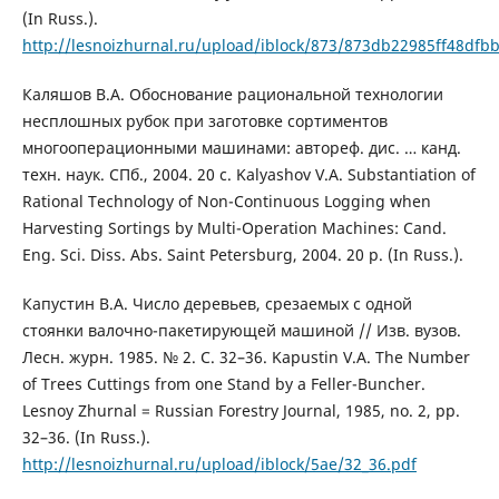
(In Russ.).
http://lesnoizhurnal.ru/upload/iblock/873/873db22985ff48df
Каляшов В.А. Обоснование рациональной технологии
несплошных рубок при заготовке сортиментов
многооперационными машинами: автореф. дис. … канд.
техн. наук. СПб., 2004. 20 с. Kalyashov V.A. Substantiation of
Rational Technology of Non-Continuous Logging when
Harvesting Sortings by Multi-Operation Machines: Cand.
Eng. Sci. Diss. Abs. Saint Petersburg, 2004. 20 p. (In Russ.).
Капустин В.А. Число деревьев, срезаемых с одной
стоянки валочно-пакетирующей машиной // Изв. вузов.
Лесн. журн. 1985. № 2. С. 32–36. Kapustin V.A. The Number
of Trees Cuttings from one Stand by a Feller-Buncher.
Lesnoy Zhurnal = Russian Forestry Journal, 1985, no. 2, pp.
32–36. (In Russ.).
http://lesnoizhurnal.ru/upload/iblock/5ae/32_36.pdf