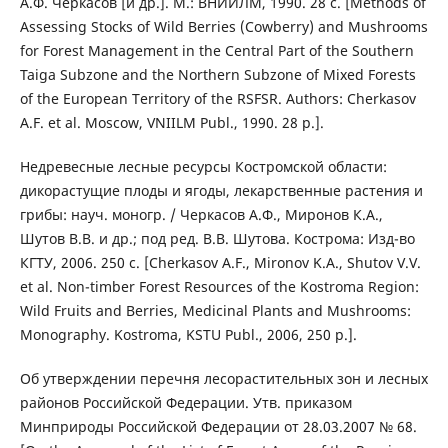
А.Ф. Черкасов [и др.]. М.: ВНИИЛМ, 1990. 28 с. [Methods of
Assessing Stocks of Wild Berries (Cowberry) and Mushrooms
for Forest Management in the Central Part of the Southern
Taiga Subzone and the Northern Subzone of Mixed Forests
of the European Territory of the RSFSR. Authors: Cherkasov
A.F. et al. Moscow, VNIILM Publ., 1990. 28 p.].
Недревесные лесные ресурсы Костромской области:
дикорастущие плоды и ягоды, лекарственные растения и
грибы: науч. моногр. / Черкасов А.Ф., Миронов К.А.,
Шутов В.В. и др.; под ред. В.В. Шутова. Кострома: Изд-во
КГТУ, 2006. 250 с. [Cherkasov A.F., Mironov K.A., Shutov V.V.
et al. Non-timber Forest Resources of the Kostroma Region:
Wild Fruits and Berries, Medicinal Plants and Mushrooms:
Monography. Kostroma, KSTU Publ., 2006, 250 p.].
Об утверждении перечня лесорастительных зон и лесных
районов Российской Федерации. Утв. приказом
Минприроды Российской Федерации от 28.03.2007 № 68.