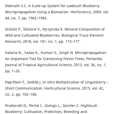
Debnath S.C. A Scale-up System for Lowbush Blueberry
Micropropagation Using a Bioreactor. HortScience, 2009, vol.
44, iss. 7, pp. 1962–1966.
Dróżdż P., Šėžienė V., Pyrzynska K. Mineral Composition of
Wild and Cultivated Blueberries. Biological Trace Element
Research, 2018, vol. 181, iss. 1, pp. 173–177.
Kataria N., Yadav K., Kumari S., Singh N. Micropropagation:
An Important Tool for Conserving Forest Trees. Pertanika
Journal of Tropical Agricultural Science, 2013, vol. 36, iss. 1,
pp. 1–26.
Paprštein F., Sedlák J. In vitro Multiplication of Lingonberry –
Short Communication. Horticultural Science, 2015, vol. 42,
iss. 2, pp. 102–106.
Prodorutti D., Pertot I., Giongo L., Gessler C. Highbush
Blueberry: Cultivation, Protection, Breeding and