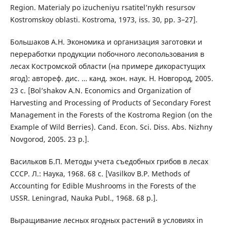
Region. Materialy po izucheniyu rsatitel’nykh resursov
Kostromskoy oblasti. Kostroma, 1973, iss. 30, pp. 3–27].
Большаков А.Н. Экономика и организация заготовки и
переработки продукции побочного лесопользования в
лесах Костромской области (на примере дикорастущих
ягод): автореф. дис. … канд. экон. наук. Н. Новгород, 2005.
23 с. [Bol’shakov A.N. Economics and Organization of
Harvesting and Processing of Products of Secondary Forest
Management in the Forests of the Kostroma Region (on the
Example of Wild Berries). Cand. Econ. Sci. Diss. Abs. Nizhny
Novgorod, 2005. 23 p.].
Васильков Б.П. Методы учета съедобных грибов в лесах
СССР. Л.: Наука, 1968. 68 с. [Vasilkov B.P. Methods of
Accounting for Edible Mushrooms in the Forests of the
USSR. Leningrad, Nauka Publ., 1968. 68 p.].
Выращивание лесных ягодных растений в условиях in