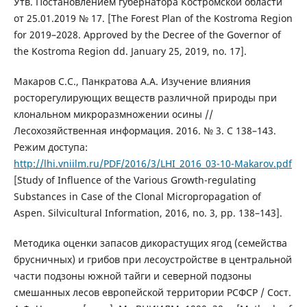
Утв. Постановлением губернатора Костромской области
от 25.01.2019 № 17. [The Forest Plan of the Kostroma Region
for 2019–2028. Approved by the Decree of the Governor of
the Kostroma Region dd. January 25, 2019, no. 17].
Макаров С.С., Панкратова А.А. Изучение влияния
росторегулирующих веществ различной природы при
клональном микроразмножении осины //
Лесохозяйственная информация. 2016. № 3. C 138–143.
Режим доступа:
http://lhi.vniilm.ru/PDF/2016/3/LHI_2016_03-10-Makarov.pdf
[Study of Influence of the Various Growth-regulating
Substances in Case of the Clonal Micropropagation of
Aspen. Silvicultural Information, 2016, no. 3, pp. 138–143].
Методика оценки запасов дикорастущих ягод (семейства
брусничных) и грибов при лесоустройстве в центральной
части подзоны южной тайги и северной подзоны
смешанных лесов европейской территории РСФСР / Сост.