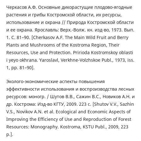
Черкасов А.Ф. Основные дикорастущие плодово-ягодные
растения и грибы Костромской области, их ресурсы,
использование и охрана // Природа Костромской области
и ее охрана. Ярославль: Верх.-Волж. кн. изд-во, 1973. Вып.
1. С. 81–90. [Cherkasov A.F. The Main Wild Fruit and Berry
Plants and Mushrooms of the Kostroma Region, Their
Resources, Use and Protection. Pririoda Kostromskoy oblasti
i yeyo okhrana. Yaroslavl, Verkhne-Volzhskoe Publ., 1973, iss.
1, pp. 81–90].
Эколого-экономические аспекты повышения
эффективности использования и воспроизводства лесных
ресурсов: моногр. / Шутов В.В., Сажин В.С., Новиков А.Н. и
др. Кострома: Изд-во КГТУ, 2009. 223 с. [Shutov V.V., Sazhin
V.S., Novikov A.N. et al. Ecological and Economic Aspects of
Improving the Efficiency of Use and Reproduction of Forest
Resources: Monography. Kostroma, KSTU Publ., 2009, 223
p.].