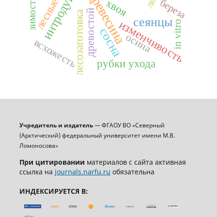
интродукция
древесина
хвоя
береза
древостой
лесозаготовка
сеянцы
изменчивость
in vitro
сосна
осина
всхожесть
рубки ухода
Учредитель и издатель
— ФГАОУ ВО «Северный
(Арктический) федеральный университет имени М.В.
Ломоносова»
При цитировании
материалов с сайта активная
ссылка на
journals.narfu.ru
обязательна
ИНДЕКСИРУЕТСЯ В: