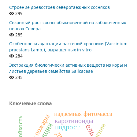
Строение древостоев северотаежных сосняков
299
Сезонный рост сосны обыкновенной на заболоченных
почвах Севера
285
Особенности адаптации растений красники (Vaccinium
praestans Lamb.), выращенных in vitro
284
Экстракция биологически активных веществ из коры и
листьев деревьев семейства Salicaceae
245
Ключевые слова
надземная фитомасса
лесные пожары
зимостойкость
каротиноиды
лигнин
ель
подрост