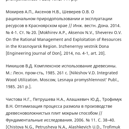
Мохирев А.П., Аксенов Н.В., Шеверев О.В. О
рациональном природопользовании и эксплуатации
ресурсов в Красноярском крае // Инж. вестн. Дона. 2014.
№ 4-1. Ст. № 20. [Mokhirev A.P., Aksenov N.V., Sheverev O.V.
On the Rational Management and Exploitation of Resources
in the Krasnoyarsk Region. Inzhenernyy vestnik Dona
[Engineering Journal of Don], 2014, no. 4-1, art. 20].
Никишов В.Д. Комплексное использование древесины.
М.: Лесн. пром-сть, 1985. 261 с. [Nikishov V.D. Integrated
Wood Utilization. Moscow, Lesnaya promyshlennost’ Publ.,
1985. 261 p.].
Чистова Н.Г., Петрушева Н.А., Алашкевич Ю.Д., Трофимук
В.Н. Оптимизация процесса размола в производстве
древесноволокнистых плит мокрым способом //
Фундаментальные исследования. 2006. № 11. С. 38–40.
[Chistova N.G., Petrusheva N.A., Alashkevich U.D., Trofimuk