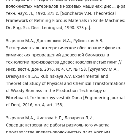
волокнистых материалов в ножевых машинах: дис … д-ра
техн. наук. Л., 1990. 375 c. [Goncharov V.N. Theoretical
Framework of Refining Fibrous Materials in Knife Machines:
Dr. Eng. Sci. Diss. Leningrad, 1990. 375 p.].
Зырянов М.А., Дресвянкин И.А., Рубинская А.В.
Экспериментальнотеоретическое обоснование физико-
химических превращений древесной биомассы в
технологии производства древесноволокнистых плит //
Инж. вестн. Дона. 2016. № 4. Ст. № 158. [Zyryanov M.A.,
Dresvyankin I.A., Rubinskaya A.V. Experimental and
Theoretical Study of Physical and Chemical Transformations
of Woody Biomass in the Production Technology of
Fibreboard. Inzhenernyy vestnik Dona [Engineering Journal
of Don], 2016, no. 4, art. 158].
Зырянов М.А., Чистова Н.Г., Лазарева Л.И.
Совершенствование работы размольного участка
производства древесноволокнистых плит мокрым