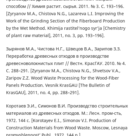
способом // Химия растит. сырья. 2011. № 3. С. 193–196.
[Zyryanov M.A., Chistova N.G., Lazareva L.I. Improving the
Work of the Grinding Section of the Fiberboard Production
by the Wet Method. Khimija rastitel’nogo syr’ja [Chemistry
of plant raw material], 2011, no. 3, pp. 193–196].
Зырянов М.А., Чистова Н.Г., Швецов В.А., Зарипов З.З.
Переработка древесных отходов в производстве
древесноволокнистых плит // Вестн. КрасГАУ. 2010. № 4.
С. 288–291. [Zyryanov M.A., Chistova N.G., Shvetsov V.A.,
Zaripov Z.Z. Wood Waste Processing for the Wood-Fiber
Panels Production. Vesnik KrasGAU [The Bulletin of
KrasGAU], 2011, no. 4, pp. 288–291].
Коротаев Э.И., Симонов В.И. Производство строительных
материалов из древесных отходов. М.: Лесн. пром-сть,
1972. 144 с. [Korotayev E.I., Simonov V.I. Production of
Construction Materials from Wood Waste. Moscow, Lesnaya
promyshlennost’ Publ., 1972. 144 p.].