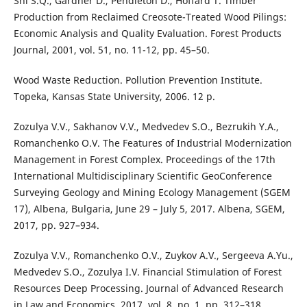
Shi S.Q., Gardner D., Pendleton D., Hoffard T. Timber
Production from Reclaimed Creosote-Treated Wood Pilings:
Economic Analysis and Quality Evaluation. Forest Products
Journal, 2001, vol. 51, no. 11-12, pp. 45–50.
Wood Waste Reduction. Pollution Prevention Institute.
Topeka, Kansas State University, 2006. 12 p.
Zozulya V.V., Sakhanov V.V., Medvedev S.O., Bezrukih Y.A.,
Romanchenko O.V. The Features of Industrial Modernization
Management in Forest Complex. Proceedings of the 17th
International Multidisciplinary Scientific GeoConference
Surveying Geology and Mining Ecology Management (SGEM
17), Albena, Bulgaria, June 29 – July 5, 2017. Albena, SGEM,
2017, pp. 927–934.
Zozulya V.V., Romanchenko O.V., Zuykov A.V., Sergeeva A.Yu.,
Medvedev S.O., Zozulya I.V. Financial Stimulation of Forest
Resources Deep Processing. Journal of Advanced Research
in Law and Economics, 2017, vol. 8, no. 1, pp. 312–318.