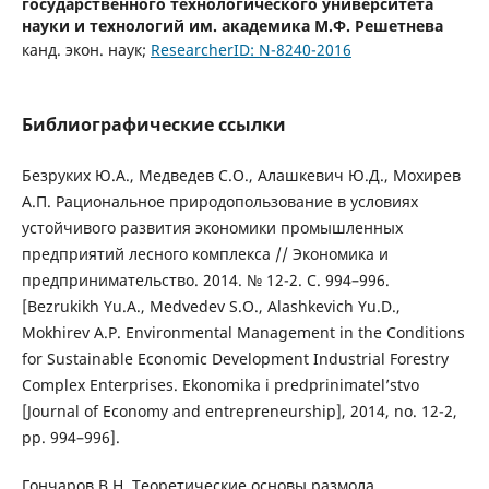
государственного технологического университета
науки и технологий им. академика М.Ф. Решетнева
канд. экон. наук;
ResearcherID: N-8240-2016
Библиографические ссылки
Безруких Ю.А., Медведев С.О., Алашкевич Ю.Д., Мохирев
А.П. Рациональное природопользование в условиях
устойчивого развития экономики промышленных
предприятий лесного комплекса // Экономика и
предпринимательство. 2014. № 12-2. С. 994–996.
[Bezrukikh Yu.A., Medvedev S.O., Alashkevich Yu.D.,
Mokhirev A.P. Environmental Management in the Conditions
for Sustainable Economic Development Industrial Forestry
Complex Enterprises. Ekonomika i predprinimatel’stvo
[Journal of Economy and entrepreneurship], 2014, no. 12-2,
pp. 994–996].
Гончаров В.Н. Теоретические основы размола