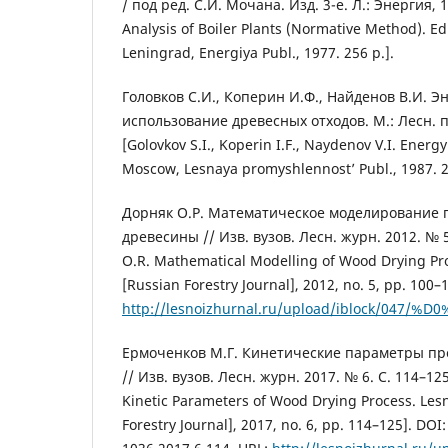
/ под ред. С.И. Мочана. Изд. 3-е. Л.: Энергия, 
Analysis of Boiler Plants (Normative Method). Ed
Leningrad, Energiya Publ., 1977. 256 p.].
Головков С.И., Коперин И.Ф., Найденов В.И. Э
использование древесных отходов. М.: Лесн. пр
[Golovkov S.I., Koperin I.F., Naydenov V.I. Ener
Moscow, Lesnaya promyshlennost’ Publ., 1987. 2
Дорняк О.Р. Математическое моделирование 
древесины // Изв. вузов. Лесн. журн. 2012. № 5
O.R. Mathematical Modelling of Wood Drying Pr
[Russian Forestry Journal], 2012, no. 5, pp. 100–
http://lesnoizhurnal.ru/upload/iblock/047/
Ермоченков М.Г. Кинетические параметры пр
// Изв. вузов. Лесн. журн. 2017. № 6. С. 114–1
Kinetic Parameters of Wood Drying Process. Les
Forestry Journal], 2017, no. 6, pp. 114–125]. DOI