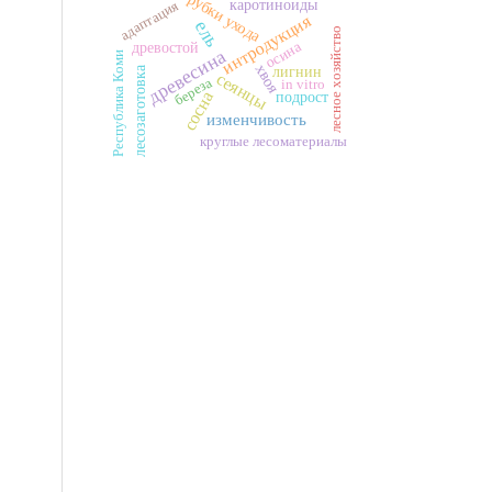
рубки ухода
каротиноиды
адаптация
интродукция
ель
лесное хозяйство
осина
древостой
древесина
Республика Коми
хвоя
лесозаготовка
лигнин
сеянцы
береза
in vitro
сосна
подрост
изменчивость
круглые лесоматериалы