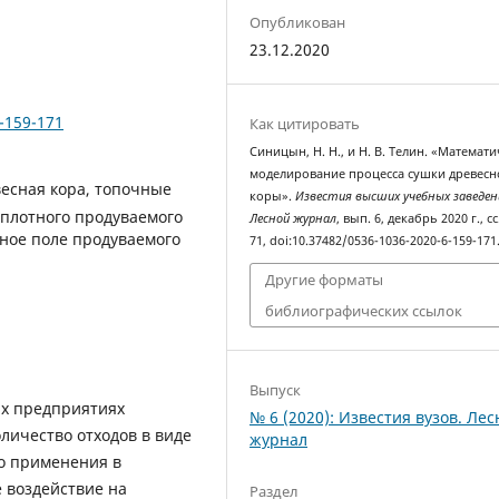
Опубликован
23.12.2020
6-159-171
Как цитировать
Синицын, Н. Н., и Н. В. Телин. «Математ
моделирование процесса сушки древесн
есная кора, топочные
коры».
Известия высших учебных заведен
 плотного продуваемого
Лесной журнал
, вып. 6, декабрь 2020 г., сс
ное поле продуваемого
71, doi:10.37482/0536-1036-2020-6-159-171
Другие форматы
библиографических ссылок
Выпуск
х предприятиях
№ 6 (2020): Известия вузов. Ле
личество отходов в виде
журнал
го применения в
 воздействие на
Раздел