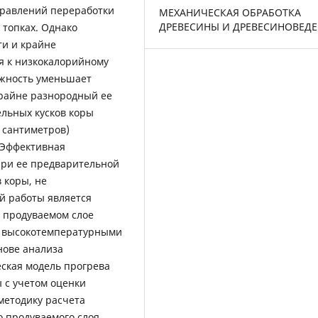
равлений переработки
МЕХАНИЧЕСКАЯ ОБРАБОТКА
ДРЕВЕСИНЫ И ДРЕВЕСИНОВЕД
 топках. Однако
ти и крайне
я к низкокалорийному
ажность уменьшает
Крайне разнородный ее
льных кусков коры
 сантиметров)
 Эффективная
при ее предварительной
 коры, не
 работы является
м продуваемом слое
е высокотемпературными
нове анализа
ская модель прогрева
 с учетом оценки
методику расчета
 продуваемого слоя