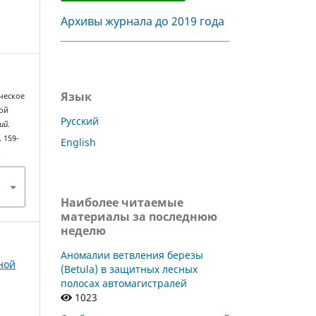
Архивы журнала до 2019 года
Язык
ическое
ой
Русский
ий.
. 159-
English
.
Наиболее читаемые
материалы за последнюю
неделю
Аномалии ветвления березы
сной
(Betula) в защитных лесных
полосах автомагистралей
1023