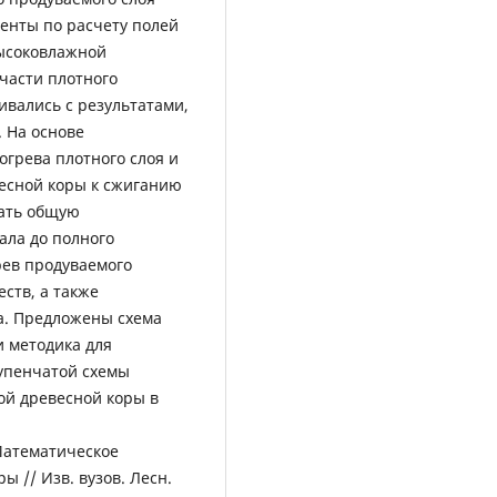
енты по расчету полей
высоковлажной
части плотного
ивались с результатами,
 На основе
грева плотного слоя и
есной коры к сжиганию
тать общую
ала до полного
рев продуваемого
еств, а также
за. Предложены схема
и методика для
упенчатой схемы
ой древесной коры в
Математическое
 // Изв. вузов. Лесн.