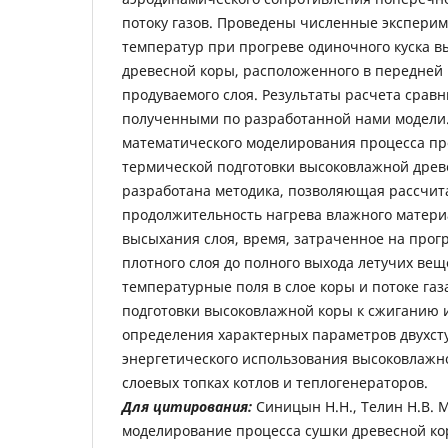
потоку газов. Проведены численные эксперим
температур при прогреве одиночного куска 
древесной коры, расположенного в передней 
продуваемого слоя. Результаты расчета сравн
полученными по разработанной нами модели.
математического моделирования процесса про
термической подготовки высоковлажной древ
разработана методика, позволяющая рассчи
продолжительность нагрева влажного матери
высыхания слоя, время, затраченное на прог
плотного слоя до полного выхода летучих вещ
температурные поля в слое коры и потоке га
подготовки высоковлажной коры к сжиганию 
определения характерных параметров двухст
энергетического использования высоковлажн
слоевых топках котлов и теплогенераторов.
Для цитирования:
Синицын Н.Н., Телин Н.В. 
моделирование процесса сушки древесной коры