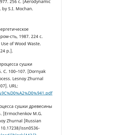
1977. 256 с. [Aerodynamic
. by S.I. Mochan.
нергетическое
ом-сть, 1987. 224 с.
gy Use of Wood Waste.
24 p.].
процесса сушки
. С. 100–107. [Dornyak
ocess. Lesnoy Zhurnal
107]. URL:
%D0%9C%D0%A2%D0%941.pdf
оцесса сушки древесины
25. [Ermochenkov M.G.
noy Zhurnal [Russian
: 10.17238/issn0536-