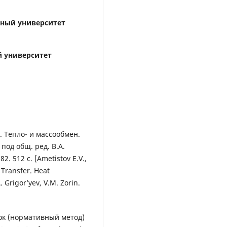
нный университет
 университет
р. Тепло- и массообмен.
под общ. ред. В.А.
. 512 с. [Ametistov E.V.,
 Transfer. Heat
 Grigor’yev, V.M. Zorin.
ок (нормативный метод)