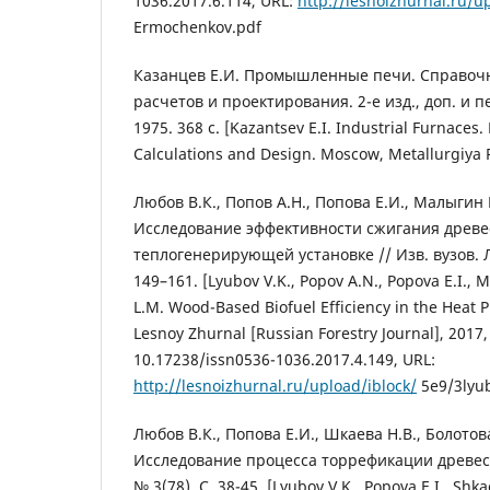
1036.2017.6.114, URL:
http://lesnoizhurnal.ru/u
Ermochenkov.pdf
Казанцев Е.И. Промышленные печи. Справочн
расчетов и проектирования. 2-е изд., доп. и п
1975. 368 с. [Kazantsev E.I. Industrial Furnaces
Calculations and Design. Moscow, Metallurgiya Pu
Любов В.К., Попов А.Н., Попова Е.И., Малыгин
Исследование эффективности сжигания древе
теплогенерирующей установке // Изв. вузов. Л
149–161. [Lyubov V.K., Popov A.N., Popova E.I., M
L.M. Wood-Based Biofuel Efficiency in the Heat P
Lesnoy Zhurnal [Russian Forestry Journal], 2017,
10.17238/issn0536-1036.2017.4.149, URL:
http://lesnoizhurnal.ru/upload/iblock/
5e9/3lyu
Любов В.К., Попова Е.И., Шкаева Н.В., Болотов
Исследование процесса торрефикации древеси
№ 3(78). С. 38-45. [Lyubov V.K., Popova E.I., Shka