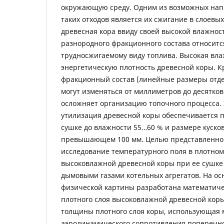
окружающую среду. Одним из возможных нап
таких отходов является их сжигание в слоевых
древесная кора ввиду своей высокой влажнос
разнородного фракционного состава относитс
трудносжигаемому виду топлива. Высокая вл
энергетическую плотность древесной коры. 
фракционный состав (линейные размеры отде
могут изменяться от миллиметров до десятков
осложняет организацию топочного процесса.
утилизация древесной коры обеспечивается 
сушке до влажности 55…60 % и размере кусков
превышающем 100 мм. Целью представленной
исследование температурного поля в плотно
высоковлажной древесной коры при ее сушк
дымовыми газами котельных агрегатов. На ос
физической картины разработана математиче
плотного слоя высоковлажной древесной коры
толщины плотного слоя коры, использующая 
аэродинамического сопротивления поперечно