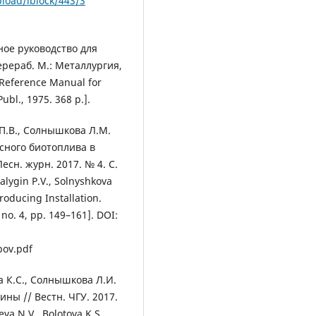
pload/iblock/443/3
ое руководство для
ерераб. М.: Металлургия,
. Reference Manual for
bl., 1975. 368 p.].
 П.В., Солнышкова Л.М.
сного биотоплива в
есн. журн. 2017. № 4. С.
alygin P.V., Solnyshkova
roducing Installation.
 no. 4, pp. 149–161]. DOI:
bov.pdf
а К.С., Солнышкова Л.И.
ны // Вестн. ЧГУ. 2017.
eva N.V., Bolotova K.S.,