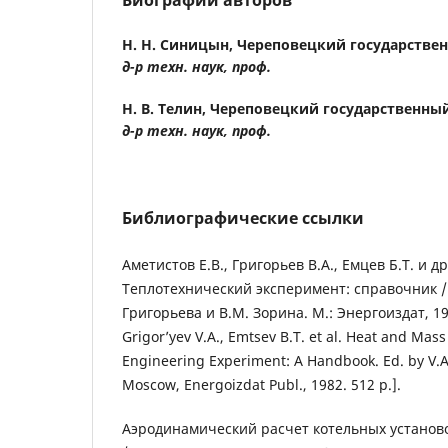
Биографии авторов
Н. Н. Синицын,
Череповецкий государстве
д-р техн. наук, проф.
Н. В. Телин,
Череповецкий государственный
д-р техн. наук, проф.
Библиографические ссылки
Аметистов Е.В., Григорьев В.А., Емцев Б.Т. и д
Теплотехнический эксперимент: справочник / 
Григорьева и В.М. Зорина. М.: Энергоиздат, 1982
Grigor’yev V.A., Emtsev B.T. et al. Heat and Mass
Engineering Experiment: A Handbook. Ed. by V.A.
Moscow, Energoizdat Publ., 1982. 512 p.].
Аэродинамический расчет котельных установ