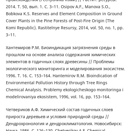
2014. Т. 50, вып. 1. С. 3–11. Osipov A.F., Manova S.O.,
Bobkova K.S. Reserves and Element Composition in Ground
Cover Plants in the Pine Forests of Post-Fire Origin (The
Komi Republic). Rastitelnye Resursy, 2014, vol. 50, no. 1, pp.
3–11.
Хантемиров Р.М. Биоиндикация загрязнения среды в
прошлом на основе анализа содержания химических
элементов в годичных слоях древесины // Проблемы
экологического мониторинга и моделирования экосистем.
1996. Т. 16. С. 153–164. Hantemirov R.M. Bioindication of
Environmental Pollution History through Tree Rings
Chemical Analysis. Problemy ekologicheskogo monitoringa i
modelirovaniya ekosistem, 1996, vol. 16, pp. 153–164.
Четвериков А.Ф. Химический состав годичных слоев
прироста деревьев и условия природной среды //
Дендрохронология и дендроклиматология. Новосибирск:
Наука, 1986. С. 126–130. Chetverikov A.F. Chemical