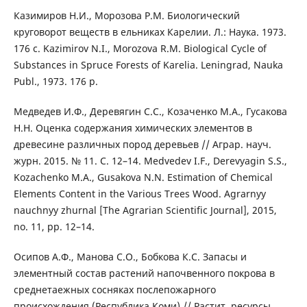
Казимиров Н.И., Морозова Р.М. Биологический
круговорот веществ в ельниках Карелии. Л.: Наука. 1973.
176 с. Kazimirov N.I., Morozova R.M. Biological Cycle of
Substances in Spruce Forests of Karelia. Leningrad, Nauka
Publ., 1973. 176 p.
Медведев И.Ф., Деревягин С.С., Козаченко М.А., Гусакова
Н.Н. Оценка содержания химических элементов в
древесине различных пород деревьев // Аграр. науч.
журн. 2015. № 11. С. 12–14. Medvedev I.F., Derevyagin S.S.,
Kozachenko M.A., Gusakova N.N. Estimation of Chemical
Elements Content in the Various Trees Wood. Agrarnyy
nauchnyy zhurnal [The Agrarian Scientific Journal], 2015,
no. 11, pp. 12–14.
Осипов А.Ф., Манова С.О., Бобкова К.С. Запасы и
элементный состав растений напочвенного покрова в
среднетаежных сосняках послепожарного
происхождения (Республика Коми) // Растит. ресурсы.