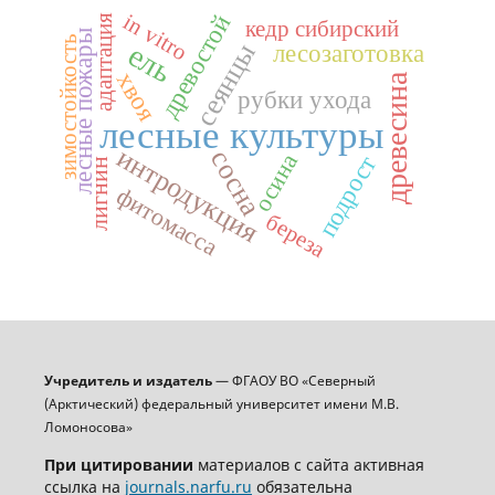
in vitro
древостой
адаптация
кедр сибирский
лесные пожары
зимостойкость
ель
сеянцы
лесозаготовка
хвоя
древесина
рубки ухода
лесные культуры
интродукция
сосна
осина
подрост
лигнин
фитомасса
береза
Учредитель и издатель
— ФГАОУ ВО «Северный
(Арктический) федеральный университет имени М.В.
Ломоносова»
При цитировании
материалов с сайта активная
ссылка на
journals.narfu.ru
обязательна