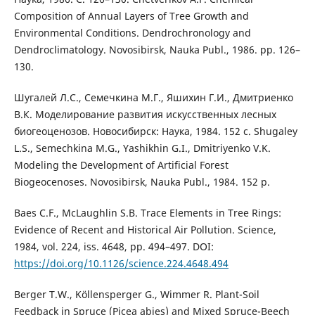
Composition of Annual Layers of Tree Growth and
Environmental Conditions. Dendrochronology and
Dendroclimatology. Novosibirsk, Nauka Publ., 1986. pp. 126–
130.
Шугалей Л.С., Семечкина М.Г., Яшихин Г.И., Дмитриенко
В.К. Моделирование развития искусственных лесных
биогеоценозов. Новосибирск: Наука, 1984. 152 с. Shugaley
L.S., Semechkina M.G., Yashikhin G.I., Dmitriyenko V.K.
Modeling the Development of Artificial Forest
Biogeocenoses. Novosibirsk, Nauka Publ., 1984. 152 p.
Baes C.F., McLaughlin S.B. Trace Elements in Tree Rings:
Evidence of Recent and Historical Air Pollution. Science,
1984, vol. 224, iss. 4648, pp. 494–497. DOI:
https://doi.org/10.1126/science.224.4648.494
Berger T.W., Köllensperger G., Wimmer R. Plant-Soil
Feedback in Spruce (Picea abies) and Mixed Spruce-Beech