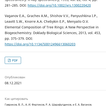
281–285. DOI:
https://doi.org/10.1002/xrs.1300220420
Vaganov E.A., Grachev A.M., Shishov V.V., Panyushkina I.P.,
Leavitt S.W., Knorre A.A. Chebykin E.P., Menyailo O.V.
Elemental Composition of Tree Rings: A New Perspective in
Biogeochemistry. Doklady Biological Sciences, 2013, vol. 453,
pp. 375–379. DOI:
https://doi.org/10.1134/S0012496613060203
PDF
Опубликован
08.12.2021
Как цитировать
Гавриков, В. Л., А. И. Фертиков, Р. А. Шарафутдинов, и Е. А. Ваганов.