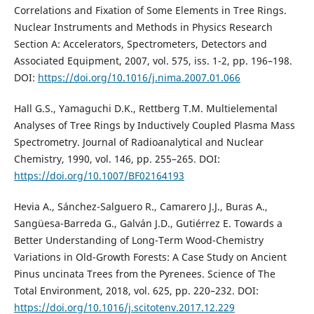
Correlations and Fixation of Some Elements in Tree Rings.
Nuclear Instruments and Methods in Physics Research
Section A: Accelerators, Spectrometers, Detectors and
Associated Equipment, 2007, vol. 575, iss. 1-2, pp. 196–198.
DOI:
https://doi.org/10.1016/j.nima.2007.01.066
Hall G.S., Yamaguchi D.K., Rettberg T.M. Multielemental
Analyses of Tree Rings by Inductively Coupled Plasma Mass
Spectrometry. Journal of Radioanalytical and Nuclear
Chemistry, 1990, vol. 146, pp. 255–265. DOI:
https://doi.org/10.1007/BF02164193
Hevia A., Sánchez-Salguero R., Camarero J.J., Buras A.,
Sangüesa-Barreda G., Galván J.D., Gutiérrez E. Towards a
Better Understanding of Long-Term Wood-Chemistry
Variations in Old-Growth Forests: A Case Study on Ancient
Pinus uncinata Trees from the Pyrenees. Science of The
Total Environment, 2018, vol. 625, pp. 220–232. DOI:
https://doi.org/10.1016/j.scitotenv.2017.12.229