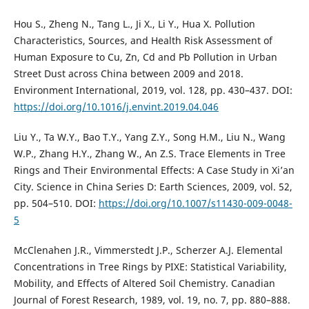
Hou S., Zheng N., Tang L., Ji X., Li Y., Hua X. Pollution
Characteristics, Sources, and Health Risk Assessment of
Human Exposure to Cu, Zn, Cd and Pb Pollution in Urban
Street Dust across China between 2009 and 2018.
Environment International, 2019, vol. 128, pp. 430–437. DOI:
https://doi.org/10.1016/j.envint.2019.04.046
Liu Y., Ta W.Y., Bao T.Y., Yang Z.Y., Song H.M., Liu N., Wang
W.P., Zhang H.Y., Zhang W., An Z.S. Trace Elements in Tree
Rings and Their Environmental Effects: A Case Study in Xi’an
City. Science in China Series D: Earth Sciences, 2009, vol. 52,
pp. 504–510. DOI:
https://doi.org/10.1007/s11430-009-0048-
5
McClenahen J.R., Vimmerstedt J.P., Scherzer A.J. Elemental
Concentrations in Tree Rings by PIXE: Statistical Variability,
Mobility, and Effects of Altered Soil Chemistry. Canadian
Journal of Forest Research, 1989, vol. 19, no. 7, pp. 880–888.