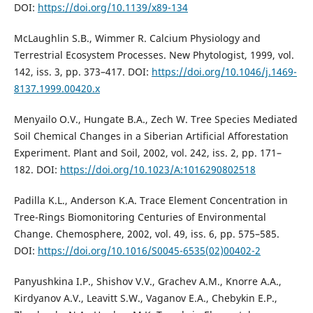
DOI:
https://doi.org/10.1139/x89-134
McLaughlin S.B., Wimmer R. Calcium Physiology and
Terrestrial Ecosystem Processes. New Phytologist, 1999, vol.
142, iss. 3, pp. 373–417. DOI:
https://doi.org/10.1046/j.1469-
8137.1999.00420.x
Menyailo O.V., Hungate B.A., Zech W. Tree Species Mediated
Soil Chemical Changes in a Siberian Artificial Afforestation
Experiment. Plant and Soil, 2002, vol. 242, iss. 2, pp. 171–
182. DOI:
https://doi.org/10.1023/A:1016290802518
Padilla K.L., Anderson K.A. Trace Element Concentration in
Tree-Rings Biomonitoring Centuries of Environmental
Change. Chemosphere, 2002, vol. 49, iss. 6, pp. 575–585.
DOI:
https://doi.org/10.1016/S0045-6535(02)00402-2
Panyushkina I.P., Shishov V.V., Grachev A.M., Knorre A.A.,
Kirdyanov A.V., Leavitt S.W., Vaganov E.A., Chebykin E.P.,