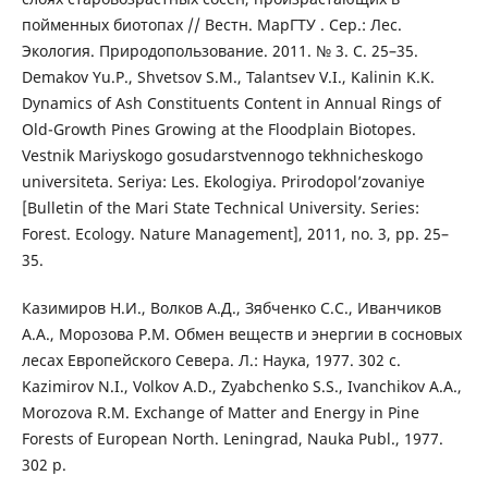
пойменных биотопах // Вестн. МарГТУ . Сер.: Лес.
Экология. Природопользование. 2011. № 3. С. 25–35.
Demakov Yu.P., Shvetsov S.M., Talantsev V.I., Kalinin K.K.
Dynamics of Ash Constituents Content in Annual Rings of
Old-Growth Pines Growing at the Floodplain Biotopes.
Vestnik Mariyskogo gosudarstvennogo tekhnicheskogo
universiteta. Seriya: Les. Ekologiya. Prirodopol’zovaniye
[Bulletin of the Mari State Technical University. Series:
Forest. Ecology. Nature Management], 2011, no. 3, pp. 25–
35.
Казимиров Н.И., Волков А.Д., Зябченко С.С., Иванчиков
А.А., Морозова Р.М. Обмен веществ и энергии в сосновых
лесах Европейского Севера. Л.: Наука, 1977. 302 с.
Kazimirov N.I., Volkov A.D., Zyabchenko S.S., Ivanchikov A.A.,
Morozova R.M. Exchange of Matter and Energy in Pine
Forests of European North. Leningrad, Nauka Publ., 1977.
302 p.