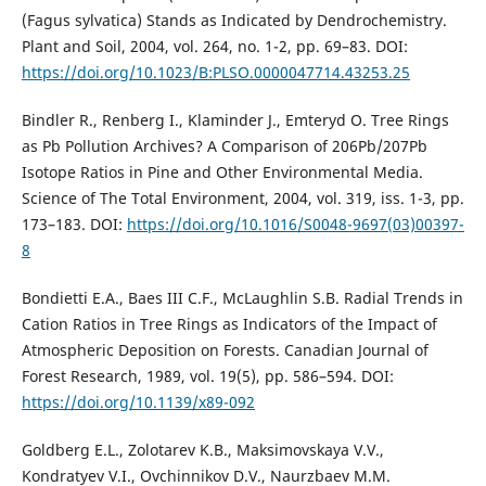
(Fagus sylvatica) Stands as Indicated by Dendrochemistry.
Plant and Soil, 2004, vol. 264, no. 1-2, pp. 69–83. DOI:
https://doi.org/10.1023/B:PLSO.0000047714.43253.25
Bindler R., Renberg I., Klaminder J., Emteryd O. Tree Rings
as Pb Pollution Archives? A Comparison of 206Pb/207Pb
Isotope Ratios in Pine and Other Environmental Media.
Science of The Total Environment, 2004, vol. 319, iss. 1-3, pp.
173–183. DOI:
https://doi.org/10.1016/S0048-9697(03)00397-
8
Bondietti E.A., Baes III C.F., McLaughlin S.B. Radial Trends in
Cation Ratios in Tree Rings as Indicators of the Impact of
Atmospheric Deposition on Forests. Canadian Journal of
Forest Research, 1989, vol. 19(5), pp. 586–594. DOI:
https://doi.org/10.1139/x89-092
Goldberg E.L., Zolotarev K.B., Maksimovskaya V.V.,
Kondratyev V.I., Ovchinnikov D.V., Naurzbaev M.M.