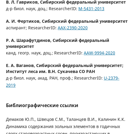
В. Л. Гавриков,
Сибирский федеральный университет
д-р биол. наук, доц.; ResearcherID:
M-5431-2013
А. И. Фертиков,
Сибирский федеральный университет
аспирант; ResearcherID:
AAX-2390-2020
Р. А. Шарафутдинов,
Сибирский федеральный
университет
канд. геогр. наук, доц.; ResearcherID:
AAW-9994-2020
Е. А. Ваганов,
Сибирский федеральный университет;
Институт леса им. В.Н. Сукачева СО РАН
д-р биол. наук, акад. РАН, проф.; ResearcherID:
U-2379-
2019
Библиографические ссылки
Демаков Ю.П., Швецов С.М., Таланцев В.И., Калинин К.К.
Динамика содержания зольных элементов в годичных
слоях старовозрастных сосен, произрастающих в