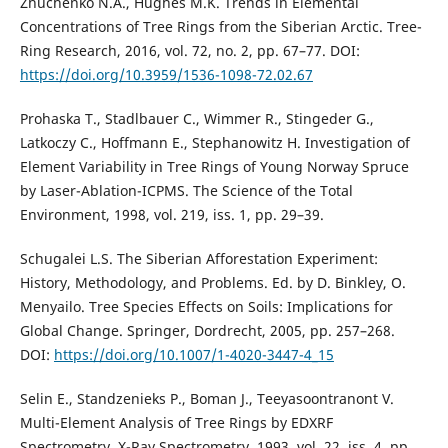
Zhuchenko N.A., Hughes M.K. Trends in Elemental
Concentrations of Tree Rings from the Siberian Arctic. Tree-
Ring Research, 2016, vol. 72, no. 2, pp. 67–77. DOI:
https://doi.org/10.3959/1536-1098-72.02.67
Prohaska T., Stadlbauer C., Wimmer R., Stingeder G.,
Latkoczy C., Hoffmann E., Stephanowitz H. Investigation of
Element Variability in Tree Rings of Young Norway Spruce
by Laser-Ablation-ICPMS. The Science of the Total
Environment, 1998, vol. 219, iss. 1, pp. 29–39.
Schugalei L.S. The Siberian Afforestation Experiment:
History, Methodology, and Problems. Ed. by D. Binkley, O.
Menyailo. Tree Species Effects on Soils: Implications for
Global Change. Springer, Dordrecht, 2005, pp. 257–268.
DOI:
https://doi.org/10.1007/1-4020-3447-4_15
Selin E., Standzenieks P., Boman J., Teeyasoontranont V.
Multi-Element Analysis of Tree Rings by EDXRF
Spectrometry. X-Ray Spectrometry, 1993, vol. 22, iss. 4, pp.