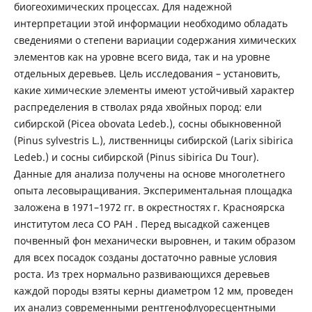
биогеохимических процессах. Для надежной
интерпретации этой информации необходимо обладать
сведениями о степени вариации содержания химических
элементов как на уровне всего вида, так и на уровне
отдельных деревьев. Цель исследования – установить,
какие химические элементы имеют устойчивый характер
распределения в стволах ряда хвойных пород: ели
сибирской (Picea obovata Ledeb.), сосны обыкновенной
(Pinus sylvestris L.), лиственницы сибирской (Larix sibirica
Ledeb.) и сосны сибирской (Pinus sibirica Du Tour).
Данные для анализа получены на основе многолетнего
опыта лесовыращивания. Экспериментальная площадка
заложена в 1971–1972 гг. в окрестностях г. Красноярска
институтом леса СО РАН . Перед высадкой саженцев
почвенный фон механически выровнен, и таким образом
для всех посадок созданы достаточно равные условия
роста. Из трех нормально развивающихся деревьев
каждой породы взяты керны диаметром 12 мм, проведен
их анализ современными рентгенофлуоресцентными