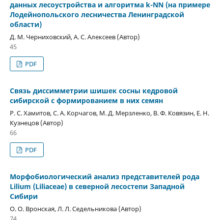
данных лесоустройства и алгоритма k-NN (на примере
Лодейнопольского лесничества Ленинградской
области)
Д. М. Черниховский, А. С. Алексеев (Автор)
45
PDF
Связь диcсимметрии шишек сосны кедровой
сибирской с формированием в них семян
Р. С. Хамитов, С. А. Корчагов, М. Д. Мерзленко, В. Ф. Ковязин, Е. Н.
Кузнецов (Автор)
66
PDF
Морфобиологический анализ представителей рода
Lilium (Liliaceae) в северной лесостепи Западной
Сибири
О. О. Вронская, Л. Л. Седельникова (Автор)
74