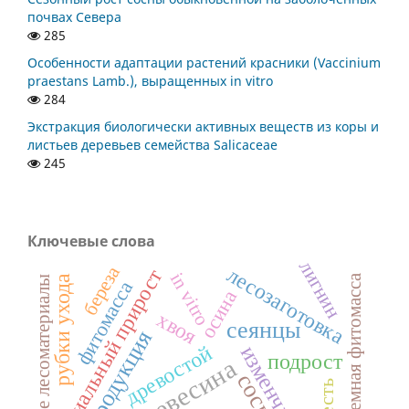
почвах Севера
285
Особенности адаптации растений красники (Vaccinium
praestans Lamb.), выращенных in vitro
284
Экстракция биологически активных веществ из коры и
листьев деревьев семейства Salicaceae
245
Ключевые слова
лигнин
береза
лесозаготовка
радиальный прирост
in vitro
надземная фитомасса
рубки ухода
круглые лесоматериалы
фитомасса
осина
хвоя
сеянцы
интродукция
древостой
изменчивость
подрост
древесина
сосна