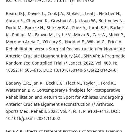
iss. 9. P. 1748–1757. DOI: 10.1111/sms.13738
Beard D.J., Davies L., Cook J.A., Stokes J., Leal J., Fletcher H.,
Abram S., Chegwin K., Greshon A., Jackson W., Bottomley N.,
Dodd M., Bourke H., Shirkey B.A., Paez A., Lamb S.E., Barker
K., Phillips M., Brown M., Lythe V., Mirza B., Carr A., Monk P.,
Morgado Areia C., O’Leary S., Haddad F., Wilson C., Price A.
Rehabilitation versus Surgical Reconstruction for Non-Acute
Anterior Cruciate Ligament Injury (ACL SNNAP): A Pragmatic
Randomised Controlled Trial // Lancet. 2022. Vol. 400, №
10352. Р. 605–615. DOI: 10.1016/S0140-6736(22)01424-6
Badawy C.R., Jan K., Beck E.C., Fleet N., Taylor J., Ford K.,
Waterman B.R. Contemporary Principles for Postoperative
Rehabilitation and Return to Sport for Athletes Undergoing
Anterior Cruciate Ligament Reconstruction // Arthrosc.
Sports Med. Rehabil. 2022. Vol. 4, № 1. Р. e103–e113. DOI:
10.1016/j.asmr.2021.11.002
Feye A.P. Effects of Different Protocols of Strength Training