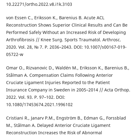
10.22271/ortho.2022.v8.i1k.3103
von Essen C., Eriksson K., Barenius B. Acute ACL
Reconstruction Shows Superior Clinical Results and Can Be
Performed Safely Without an Increased Risk of Developing
Arthrofibrosis // Knee Surg. Sports Traumatol. Arthrosc.
2020. Vol. 28, № 7. P. 2036–2043. DOI: 10.1007/s00167-019-
05722-w
Omar O., Rizvanovic D., Waldén M., Eriksson K., Barenius B.,
Stålman A. Compensation Claims Following Anterior
Cruciate Ligament Injuries Reported to the Patient
Insurance Company in Sweden in 2005–2014 // Acta Orthop.
2022. Vol. 93. Р. 97–102. DOI:
10.1080/17453674.2021.1996102
Cristiani R., Janarv P.M., Engström B., Edman G., Forssblad
M., Stålman A. Delayed Anterior Cruciate Ligament
Reconstruction Increases the Risk of Abnormal