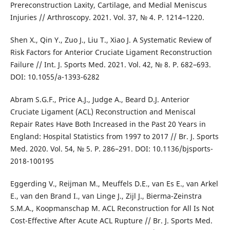
Prereconstruction Laxity, Cartilage, and Medial Meniscus
Injuries // Arthroscopy. 2021. Vol. 37, № 4. Р. 1214–1220.
Shen X., Qin Y., Zuo J., Liu T., Xiao J. A Systematic Review of
Risk Factors for Anterior Cruciate Ligament Reconstruction
Failure // Int. J. Sports Med. 2021. Vol. 42, № 8. Р. 682–693.
DOI: 10.1055/a-1393-6282
Abram S.G.F., Price A.J., Judge A., Beard D.J. Anterior
Cruciate Ligament (ACL) Reconstruction and Meniscal
Repair Rates Have Both Increased in the Past 20 Years in
England: Hospital Statistics from 1997 to 2017 // Br. J. Sports
Med. 2020. Vol. 54, № 5. Р. 286–291. DOI: 10.1136/bjsports-
2018-100195
Eggerding V., Reijman M., Meuffels D.E., van Es E., van Arkel
E., van den Brand I., van Linge J., Zijl J., Bierma-Zeinstra
S.M.A., Koopmanschap M. ACL Reconstruction for All Is Not
Cost-Effective After Acute ACL Rupture // Br. J. Sports Med.