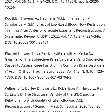
2021. Vol. 56, № 1. Р. 24–28. DOI: 10.1136/bjsports-2020-
102564
Koc B.B., Truyens A., Heymans M.J.L.F., Jansen E.J.P.,
Schotanus M.G.M. Effect of Low-Load Blood Flow Restriction
Training After Anterior Cruciate Ligament Reconstruction: A
Systematic Review // IJSPT. 2022. Vol. 17, № 3. Р. 334–346.
DOI: 10.26603/001c.33151
Plachel F., Jung T., Bartek B., Rüttershoff K., Perka C.,
Gwinner C. The Subjective Knee Value Is a Valid Single‑Item
Survey to Assess Knee Function in Common Knee Disorders
// Arch. Orthop. Trauma Surg. 2022. Vol. 142, № 8. Р. 1723–
1730. DOI: 10.1007/s00402-021-03794-3
Williams T., Burley D., Evans L., Robertson A., Hardy L., Roy
S., Lewis D. The Structural Validity of the IKDC and Its
Relationship with Quality of Life Following ACL
Reconstruction // Scand. J. Med. Sci. Sports. 2020. Vol. 30,