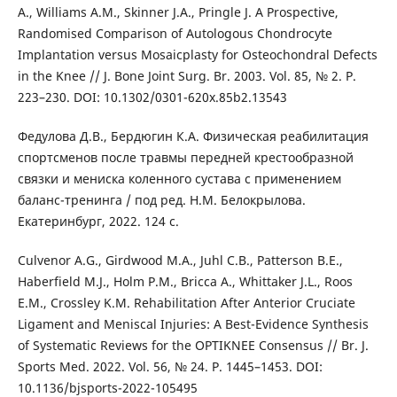
A., Williams A.M., Skinner J.A., Pringle J. A Prospective,
Randomised Comparison of Autologous Chondrocyte
Implantation versus Mosaicplasty for Osteochondral Defects
in the Knee // J. Bone Joint Surg. Br. 2003. Vol. 85, № 2. Р.
223–230. DOI: 10.1302/0301-620x.85b2.13543
Федулова Д.В., Бердюгин К.А. Физическая реабилитация
спортсменов после травмы передней крестообразной
связки и мениска коленного сустава с применением
баланс-тренинга / под ред. Н.М. Белокрылова.
Екатеринбург, 2022. 124 с.
Culvenor A.G., Girdwood M.A., Juhl C.B., Patterson B.E.,
Haberfield M.J., Holm P.M., Bricca A., Whittaker J.L., Roos
E.M., Crossley K.M. Rehabilitation After Anterior Cruciate
Ligament and Meniscal Injuries: A Best-Evidence Synthesis
of Systematic Reviews for the OPTIKNEE Consensus // Br. J.
Sports Med. 2022. Vol. 56, № 24. Р. 1445–1453. DOI:
10.1136/bjsports-2022-105495