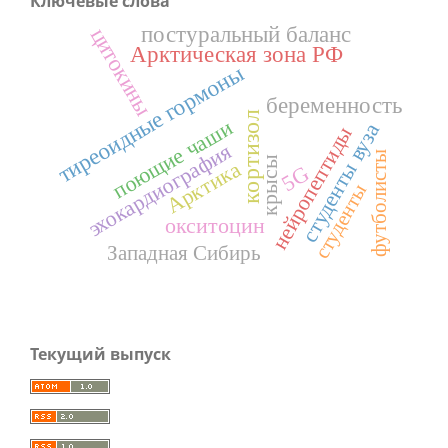
Ключевые слова
постуральный баланс
цитокины
Арктическая зона РФ
тиреоидные гормоны
беременность
кортизол
поющие чаши
студенты вуза
нейропептиды
эхокардиография
футболисты
крысы
Арктика
5G
студенты
окситоцин
Западная Сибирь
Текущий выпуск