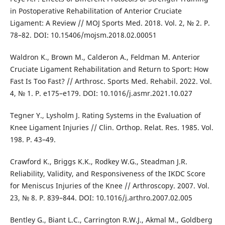
in Postoperative Rehabilitation of Anterior Cruciate
Ligament: A Review // MOJ Sports Med. 2018. Vol. 2, № 2. Р.
78–82. DOI: 10.15406/mojsm.2018.02.00051
Waldron K., Brown M., Calderon A., Feldman M. Anterior
Cruciate Ligament Rehabilitation and Return to Sport: How
Fast Is Too Fast? // Arthrosc. Sports Med. Rehabil. 2022. Vol.
4, № 1. Р. e175–e179. DOI: 10.1016/j.asmr.2021.10.027
Tegner Y., Lysholm J. Rating Systems in the Evaluation of
Knee Ligament Injuries // Clin. Orthop. Relat. Res. 1985. Vol.
198. Р. 43–49.
Crawford K., Briggs K.K., Rodkey W.G., Steadman J.R.
Reliability, Validity, and Responsiveness of the IKDC Score
for Meniscus Injuries of the Knee // Arthroscopy. 2007. Vol.
23, № 8. Р. 839–844. DOI: 10.1016/j.arthro.2007.02.005
Bentley G., Biant L.C., Carrington R.W.J., Akmal M., Goldberg