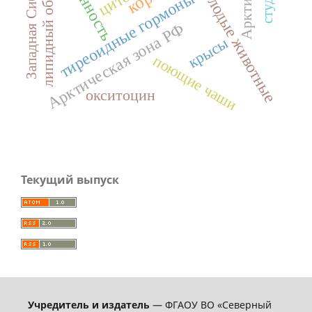
Западная Сибирь
липидный обмен
молодые животные
Арктика
тиреоидные гормоны
Арктическая зона РФ
крысы
поющие чаши
окситоцин
Текущий выпуск
Учредитель и издатель
— ФГАОУ ВО «Северный