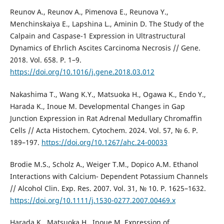
Reunov A., Reunov A., Pimenova E., Reunova Y.,
Menchinskaiya E., Lapshina L., Aminin D. The Study of the
Calpain and Caspase-1 Expression in Ultrastructural
Dynamics of Ehrlich Ascites Carcinoma Necrosis // Gene.
2018. Vol. 658. P. 1–9.
https://doi.org/10.1016/j.gene.2018.03.012
Nakashima T., Wang K.Y., Matsuoka H., Ogawa K., Endo Y.,
Harada K., Inoue M. Developmental Changes in Gap
Junction Expression in Rat Adrenal Medullary Chromaffin
Cells // Acta Histochem. Cytochem. 2024. Vol. 57, № 6. Р.
189–197.
https://doi.org/10.1267/ahc.24-00033
Brodie M.S., Scholz A., Weiger T.M., Dopico A.M. Ethanol
Interactions with Calcium- Dependent Potassium Channels
// Alcohol Clin. Exp. Res. 2007. Vol. 31, № 10. P. 1625–1632.
https://doi.org/10.1111/j.1530-0277.2007.00469.x
Harada K., Matsuoka H., Inoue M. Expression of