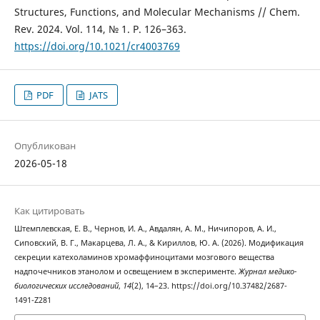
Structures, Functions, and Molecular Mechanisms // Chem.
Rev. 2024. Vol. 114, № 1. P. 126–363.
https://doi.org/10.1021/cr4003769
PDF
JATS
Опубликован
2026-05-18
Как цитировать
Штемплевская, Е. В., Чернов, И. А., Авдалян, А. М., Ничипоров, А. И.,
Сиповский, В. Г., Макарцева, Л. А., & Кириллов, Ю. А. (2026). Модификация
секреции катехоламинов хромаффиноцитами мозгового вещества
надпочечников этанолом и освещением в эксперименте.
Журнал медико-
биологических исследований
,
14
(2), 14–23. https://doi.org/10.37482/2687-
1491-Z281