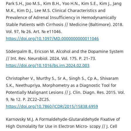
Park S.H., Joo M.S., Kim B.H., Yoo H.N., Kim S.E., Kim J., Jang
M.K., Kim D.J., Lee M.S. Clinical Characteristics and
Prevalence of Adrenal Insufficiency in Hemodynamically
Stable Patients with Cirrhosis // Medicine (Baltimore). 2018.
Vol. 97, № 26. Art. № e11046.
https://doi.org/10.1097/MD.0000000000011046
Söderpalm B., Ericson M. Alcohol and the Dopamine System
// Int. Rev. Neurobiol. 2024. Vol. 175. P. 21–73.
https://doi.org/10.1016/bs.irn.2024.02.003
Christopher V., Murthy S., Sr A., Singh S., Cp A., Shivaram
S.K., Neethupriya. Morphometry as a Diagnostic Tool for
Potentially Malignant Lesions // J. Clin. Diagn. Res. 2015. Vol.
9, № 12. Р. ZC22–ZC25.
https://doi.org/10.7860/JCDR/2015/15838.6959
Karnovsky M.J. A Formaldehyde-Glutaraldehyde Fixative of
High Osmolality for Use in Electron Micro- scopy // J. Cell