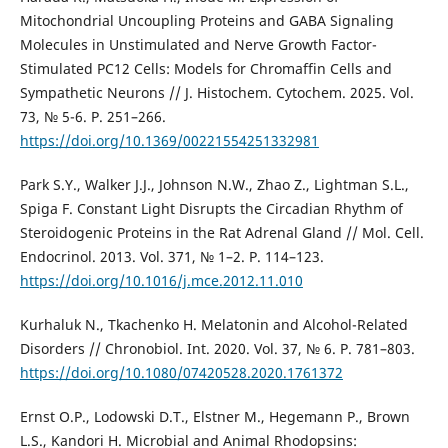
Mitochondrial Uncoupling Proteins and GABA Signaling
Molecules in Unstimulated and Nerve Growth Factor-
Stimulated PC12 Cells: Models for Chromaffin Cells and
Sympathetic Neurons // J. Histochem. Cytochem. 2025. Vol.
73, № 5-6. P. 251–266.
https://doi.org/10.1369/00221554251332981
Park S.Y., Walker J.J., Johnson N.W., Zhao Z., Lightman S.L.,
Spiga F. Constant Light Disrupts the Circadian Rhythm of
Steroidogenic Proteins in the Rat Adrenal Gland // Mol. Cell.
Endocrinol. 2013. Vol. 371, № 1–2. P. 114–123.
https://doi.org/10.1016/j.mce.2012.11.010
Kurhaluk N., Tkachenko H. Melatonin and Alcohol-Related
Disorders // Chronobiol. Int. 2020. Vol. 37, № 6. Р. 781–803.
https://doi.org/10.1080/07420528.2020.1761372
Ernst O.P., Lodowski D.T., Elstner M., Hegemann P., Brown
L.S., Kandori H. Microbial and Animal Rhodopsins: