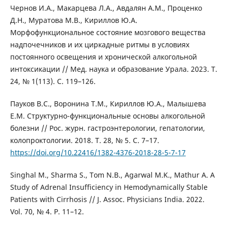
Чернов И.А., Макарцева Л.А., Авдалян А.М., Проценко
Д.Н., Муратова М.В., Кириллов Ю.А.
Морфофункциональное состояние мозгового вещества
надпочечников и их циркадные ритмы в условиях
постоянного освещения и хронической алкогольной
интоксикации // Мед. наука и образование Урала. 2023. Т.
24, № 1(113). С. 119–126.
Пауков В.С., Воронина Т.М., Кириллов Ю.А., Малышева
Е.М. Структурно-функциональные основы алкогольной
болезни // Рос. журн. гастроэнтерологии, гепатологии,
колопроктологии. 2018. Т. 28, № 5. С. 7–17.
https://doi.org/10.22416/1382-4376-2018-28-5-7-17
Singhal M., Sharma S., Tom N.B., Agarwal M.K., Mathur A. A
Study of Adrenal Insufficiency in Hemodynamically Stable
Patients with Cirrhosis // J. Assoc. Physicians India. 2022.
Vol. 70, № 4. Р. 11–12.