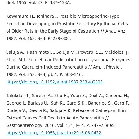
Biol. 1965. Vol. 27. P. 137–138A.
Kawamura H., Ichihara I. Possible Microapocrine-Type
Secretion Developing in Prostatic Secretory Epithelial Cells
of Older Rats in the Early Stage of Castration // Anat. Anz.
1987. Vol. 163, № 4. P. 289–300.
Saluja A., Hashimoto S., Saluja M., Powers R.E., Meldolesi J.,
Steer M.L. Subcellular Redistribution of Lysosomal Enzymes
During Caerulein-Induced Pancreatitis // Am. J. Physiol.
1987. Vol. 253, № 4, pt. 1. P. 508–516.
https://doi.org/10.1152/ajpgi.1987.253.4.G508
Talukdar R., Sareen A., Zhu H., Yuan Z., Dixit A., Cheema H.,
George J., Barlass U., Sah R., Garg S.K., Banerjee S., Garg P.,
Dudeja V., Dawra R., Saluja A.K. Release of Cathepsin B in
Cytosol Causes Cell Death in Acute Pancreatitis //
Gastroenterology. 2016. Vol. 151, № 4. P. 747–758.e5.
https://doi.org/10.1053/j.gastro.2016.06.0422