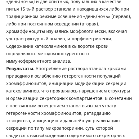
«день/ночь») и две опытных, получавших в качестве
питья 15 %-й раствор этанола и находившихся либо при
традиционном режиме освещения «день/ночь» (первая),
либо при постоянном освещении (вторая).
Хромаффиноциты изучались морфологически, включая
ультраструктурный анализ, и морфометрически.
Содержание катехоламинов в сыворотке крови
определялось методом конкурентного
иммуноферментного анализа.
Результаты.
Употребление раствора этанола крысами
приводило к ослаблению гетерогенности популяций
хромаффиноцитов, инициации модификации секреции
катехоламинов, что проявлялось нарушением структуры
и организации секреторных компартментов. В сочетании
с постоянным освещением этанол вызывал утрату
гетерогенности хромаффиноцитов, ретардацию
экзоцитоза, инициацию и дальнейшую реализацию
секреции по типу микроапокринии, суть которой
сводится к высвобождению содержимого секреторных