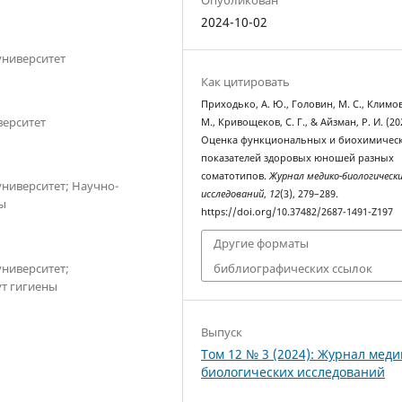
2024-10-02
университет
Как цитировать
Приходько, А. Ю., Головин, М. С., Климов
верситет
М., Кривощеков, С. Г., & Айзман, Р. И. (20
Оценка функциональных и биохимичес
показателей здоровых юношей разных
соматотипов.
Журнал медико-биологическ
ниверситет; Научно-
исследований
,
12
(3), 279–289.
ы
https://doi.org/10.37482/2687-1491-Z197
Другие форматы
ниверситет;
библиографических ссылок
ут гигиены
Выпуск
Том 12 № 3 (2024): Журнал меди
биологических исследований