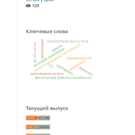
109
Ключевые слова
избыточная масса тела
окситоцин
адаптационный потенциал
футболисты
крысы
молодые животные
беременность
кортизол
цитокины
5G
Арктика
щитовидная железа
физическая работоспособность
Текущий выпуск