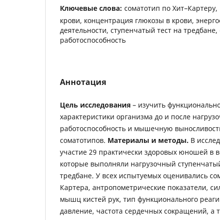
Ключевые слова:
соматотип по Хит–Картеру,
крови, концентрация глюкозы в крови, энер
деятельности, ступенчатый тест на тредбане,
работоспособность
Аннотация
Цель
исследования
– изучить функциональн
характеристики организма до и после нагрузо
работоспособность и мышечную выносливос
соматотипов.
Материалы и методы.
В иссле
участие 29 практически здоровых юношей в воз
которые выполняли нагрузочный ступенчатый 
тредбане. У всех испытуемых оценивались со
Картера, антропометрические показатели, си
мышц кистей рук, тип функционального реаг
давление, частота сердечных сокращений, а 