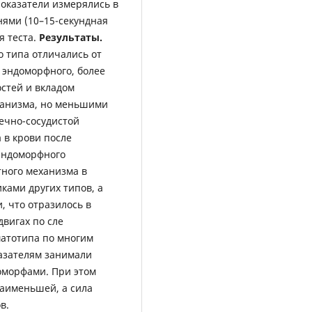
показатели измерялись в
нями (10–15-секундная
я теста.
Результаты.
о типа отличались от
 эндоморфного, более
стей и вкладом
ганизма, но меньшими
ечно-сосудистой
 в крови после
эндоморфного
тного механизма в
ками других типов, а
 что отразилось в
вигах по сле
матотипа по многим
азателям занимали
оморфами. При этом
аименьшей, а сила
в.