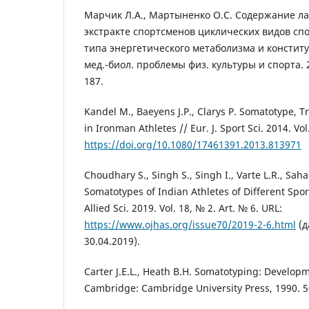
Марчик Л.А., Мартыненко О.С. Содержание ла
экстракте спортсменов циклических видов спо
типа энергетического метаболизма и конституц
мед.-биол. проблемы физ. культуры и спорта. 20
187.
Kandel M., Baeyens J.P., Clarys P. Somatotype, 
in Ironman Athletes // Eur. J. Sport Sci. 2014. Vol
https://doi.org/10.1080/17461391.2013.813971
Choudhary S., Singh S., Singh I., Varte L.R., Saha
Somatotypes of Indian Athletes of Different Sport
Allied Sci. 2019. Vol. 18, № 2. Art. № 6. URL:
https://www.ojhas.org/issue70/2019-2-6.html
(д
30.04.2019).
Carter J.E.L., Heath B.H. Somatotyping: Develop
Cambridge: Cambridge University Press, 1990. 5