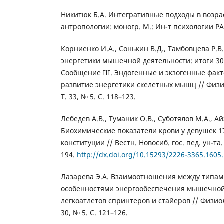
Никитюк Б.А. Интегративные подходы в возра
антропологии: моногр. М.: Ин-т психологии РАН
Корниенко И.А., Сонькин В.Д., Тамбовцева Р.В
энергетики мышечной деятельности: итоги 30
Сообщение III. Эндогенные и экзогенные фак
развитие энергетики скелетных мышц // Физи
Т. 33, № 5. С. 118–123.
Лебедев А.В., Туманик О.В., Суботялов М.А., А
Биохимические показатели крови у девушек 1
конституции // Вестн. Новосиб. гос. пед. ун-та. 
194.
http://dx.doi.org/10.15293/2226-3365.1605
Лазарева Э.А. Взаимоотношения между типам
особенностями энергообеспечения мышечной
легкоатлетов спринтеров и стайеров // Физиол
30, № 5. С. 121–126.