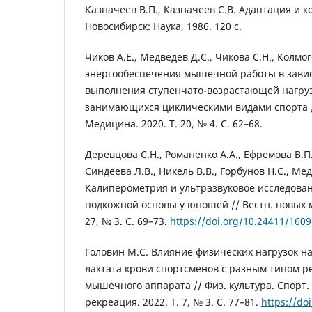
Казначеев В.П., Казначеев С.В. Адаптация и к
Новосибирск: Наука, 1986. 120 с.
Чиков А.Е., Медведев Д.С., Чикова С.Н., Колмо
энергообеспечения мышечной работы в завис
выполнения ступенчато-возрастающей нагруз
занимающихся циклическими видами спорта /
Медицина. 2020. Т. 20, № 4. С. 62–68.
Деревцова С.Н., Романенко А.А., Ефремова В.П
Синдеева Л.В., Никель В.В., Горбунов Н.С., Ме
Калиперометрия и ультразвуковое исследова
подкожной основы у юношей // Вестн. новых ме
27, № 3. С. 69–73.
https://doi.org/10.24411/160
Головин М.С. Влияние физических нагрузок н
лактата крови спортсменов с разным типом р
мышечного аппарата // Физ. культура. Спорт. 
рекреация. 2022. Т. 7, № 3. С. 77–81.
https://do