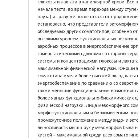
глюкозы и лактата в капиллярной крови. Все 
начале теста, во время перехода между ступе
пауза) и сразу же после отказа от продолжени
Установлено, что представители эктоморфног
обследуемых других соматотипов, особенно от
высокими уровнем функциональных возможно
аэробных процессов в энергообеспечение ор
гомеостатическими сдвигами со стороны серд
системы и концентрациями глюкозы и лактата
максимальной физической нагрузки. Юноши 
соматотипа имели более высокий вклад лакта
энергообеспечение по сравнению со сверстни
также меньшие функциональные возможности,
более явных функционально-биохимических сд
физической нагрузки. Лица мезоморфного со
морфофункциональным и биохимическим пок
промежуточное положение между эндо- и экт
выносливость мышц рук у мезоморфов была н
кистей – максимальной среди всех соматотипо