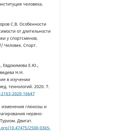
онституция человека.
горов С.В. Особенности
имости от длительности
ки у спортсменов,
/ Человек. Спорт.
., Евдокимова Е.Ю.,
дведева Н.Н.
ние в изучении
д. технологий. 2020. Т.
9-2163-2020-16647
а изменения глюкозы и
еагирования нервно-
Туризм. Двигат.
i.org/10.47475/2500-0365-