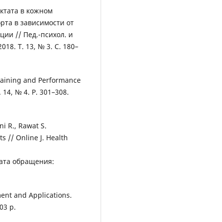
ктата в кожном
рта в зависимости от
ии // Пед.-психол. и
18. Т. 13, № 3. С. 180–
Training and Performance
. 14, № 4. P. 301–308.
ni R., Rawat S.
s // Online J. Health
ата обращения:
ment and Applications.
03 p.