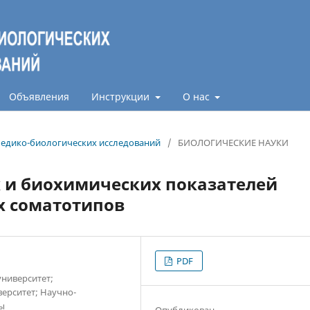
Объявления
Инструкции
О нас
 медико-биологических исследований
/
БИОЛОГИЧЕСКИЕ НАУКИ
 и биохимических показателей
х соматотипов
PDF
ниверситет;
ерситет; Научно-
ы
Опубликован