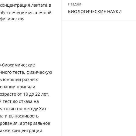
Раздел
 концентрация лактата в
БИОЛОГИЧЕСКИЕ НАУКИ
гообеспечение мышечной
 физическая
о-биохимические
чного теста, физическую
ть юношей разных
довании приняли
расте от 18 до 22 лет,
тест до отказа на
матотип по методу Хит–
ла и выносливость
ирования, артериальное
также концентрации