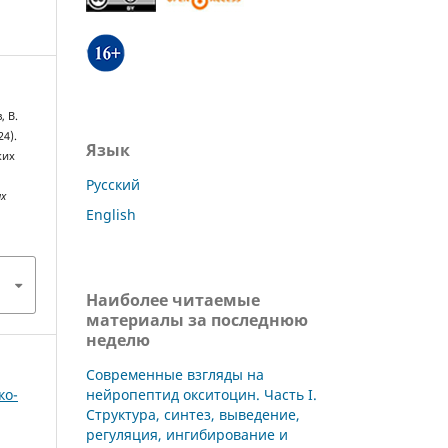
, В.
24).
Язык
ких
Русский
их
English
Наиболее читаемые
материалы за последнюю
неделю
Современные взгляды на
нейропептид окситоцин. Часть I.
ко-
Структура, синтез, выведение,
регуляция, ингибирование и