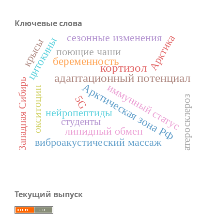
Ключевые слова
сезонные изменения
Арктика
цитокины
крысы
поющие чаши
беременность
кортизол
адаптационный потенциал
Западная Сибирь
Арктическая зона РФ
иммунный статус
окситоцин
5G
атеросклероз
нейропептиды
студенты
липидный обмен
виброакустический массаж
Текущий выпуск