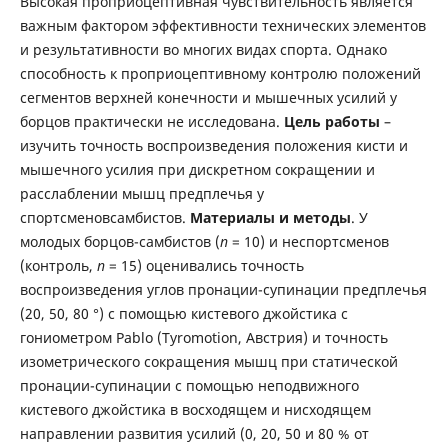
Высокая проприоцептивная чувствительность является
важным фактором эффективности технических элементов
и результативности во многих видах спорта. Однако
способность к проприоцептивному контролю положений
сегментов верхней конечности и мышечных усилий у
борцов практически не исследована.
Цель
работы
–
изучить точность воспроизведения положения кисти и
мышечного усилия при дискретном сокращении и
расслаблении мышц предплечья у
спортсменовсамбистов.
Материалы и методы
. У
молодых борцов-самбистов (
n
= 10) и неспортсменов
(контроль,
n
= 15) оценивались точность
воспроизведения углов пронации-супинации предплечья
(20, 50, 80 °) с помощью кистевого джойстика с
гониометром Pablo (Tyromotion, Австрия) и точность
изометрического сокращения мышц при статической
пронации-супинации с помощью неподвижного
кистевого джойстика в восходящем и нисходящем
направлении развития усилий (0, 20, 50 и 80 % от