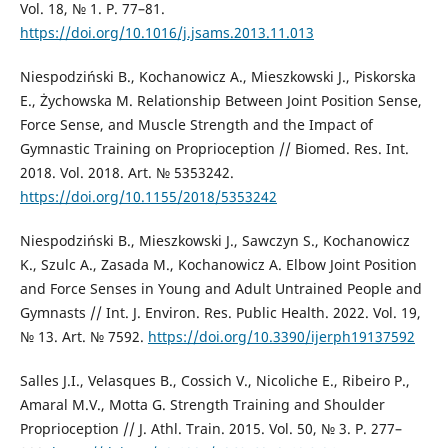
Vol. 18, № 1. P. 77–81.
https://doi.org/10.1016/j.jsams.2013.11.013
Niespodziński B., Kochanowicz A., Mieszkowski J., Piskorska
E., Żychowska M. Relationship Between Joint Position Sense,
Force Sense, and Muscle Strength and the Impact of
Gymnastic Training on Proprioception // Biomed. Res. Int.
2018. Vol. 2018. Art. № 5353242.
https://doi.org/10.1155/2018/5353242
Niespodziński B., Mieszkowski J., Sawczyn S., Kochanowicz
K., Szulc A., Zasada M., Kochanowicz A. Elbow Joint Position
and Force Senses in Young and Adult Untrained People and
Gymnasts // Int. J. Environ. Res. Public Health. 2022. Vol. 19,
№ 13. Art. № 7592.
https://doi.org/10.3390/ijerph19137592
Salles J.I., Velasques B., Cossich V., Nicoliche E., Ribeiro P.,
Amaral M.V., Motta G. Strength Training and Shoulder
Proprioception // J. Athl. Train. 2015. Vol. 50, № 3. P. 277–