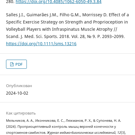
280.
https://doi.org/10.4085/1062-6050-49.3.84
Salles J.I., Guimarães J.M., Filho G.M., Morrissey D. Effect of a
Specific Exercise Strategy on Strength and Proprioception in
Volleyball Players with Infraspinatus Muscle Atrophy //
Scand. J. Med. Sci. Sports. 2018. Vol. 28, № 9. P. 2093–2099.
https://doi.org/10.1111/sms.13216
PDF
Опубликован
2024-10-02
Как цитировать
Мельников, А. А., Иконникова, Е. С., Люкманов, Р. Х., & Супонева, Н. А.
(2024). Проприоцептивный контроль мышц верхней конечности у
спортсменов-самбистов.
Журнал медико-биологических исследований
,
12
(3),