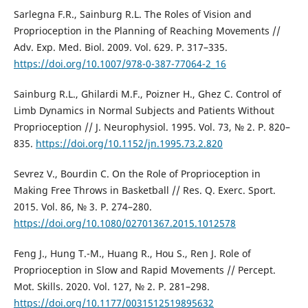
Sarlegna F.R., Sainburg R.L. The Roles of Vision and
Proprioception in the Planning of Reaching Movements //
Adv. Exp. Med. Biol. 2009. Vol. 629. P. 317–335.
https://doi.org/10.1007/978-0-387-77064-2_16
Sainburg R.L., Ghilardi M.F., Poizner H., Ghez C. Control of
Limb Dynamics in Normal Subjects and Patients Without
Proprioception // J. Neurophysiol. 1995. Vol. 73, № 2. P. 820–
835.
https://doi.org/10.1152/jn.1995.73.2.820
Sevrez V., Bourdin C. On the Role of Proprioception in
Making Free Throws in Basketball // Res. Q. Exerc. Sport.
2015. Vol. 86, № 3. P. 274–280.
https://doi.org/10.1080/02701367.2015.1012578
Feng J., Hung T.-M., Huang R., Hou S., Ren J. Role of
Proprioception in Slow and Rapid Movements // Percept.
Mot. Skills. 2020. Vol. 127, № 2. P. 281–298.
https://doi.org/10.1177/0031512519895632