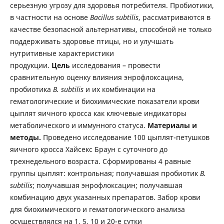
серьезную угрозу для здоровья потребителя. Пробиотики,
в частности на основе
Bacillus subtilis
, рассматриваются в
качестве безопасной альтернативы, способной не только
поддерживать здоровье птицы, но и улучшать
нутритивные характеристики
продукции.
Цель
исследования – провести
сравнительную оценку влияния энрофлоксацина,
пробиотика
B. subtilis
и их комбинации на
гематологические и биохимические показатели крови
цыплят яичного кросса как ключевые индикаторы
метаболического и иммунного статуса.
Материалы и
методы.
Проведено исследование 100 цыплят-петушков
яичного кросса Хайсекс Браун с суточного до
трехнедельного возраста. Сформированы 4 равные
группы цыплят: контрольная; получавшая пробиотик
B.
subtilis
; получавшая энрофлоксацин; получавшая
комбинацию двух указанных препаратов. Забор крови
для биохимического и гематологического анализа
осуществлялся на 1, 5, 10 и 20-е сутки