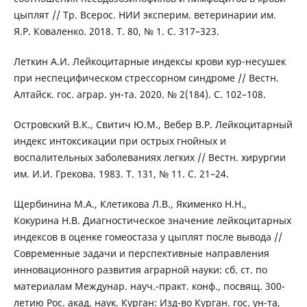
цыплят // Тр. Всерос. НИИ эксперим. ветеринарии им.
Я.Р. Коваленко. 2018. Т. 80, № 1. С. 317–323.
Леткин А.И. Лейкоцитарные индексы крови кур-несушек
при неспецифическом стрессорном синдроме // Вестн.
Алтайск. гос. аграр. ун-та. 2020. № 2(184). С. 102–108.
Островский В.К., Свитич Ю.М., Вебер В.Р. Лейкоцитарный
индекс интоксикации при острых гнойных и
воспалительных заболеваниях легких // Вестн. хирургии
им. И.И. Грекова. 1983. Т. 131, № 11. С. 21–24.
Щербинина М.А., Клетикова Л.В., Якименко Н.Н.,
Кокурина Н.В. Диагностическое значение лейкоцитарных
индексов в оценке гомеостаза у цыплят после вывода //
Современные задачи и перспективные направления
инновационного развития аграрной науки: сб. ст. по
материалам Междунар. науч.-практ. конф., посвящ. 300-
летию Рос. акад. наук. Курган: Изд-во Курган. гос. ун-та,