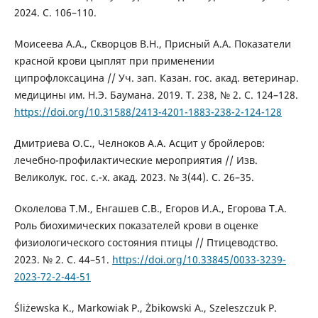
2024. С. 106–110.
Моисеева А.А., Скворцов В.Н., Присный А.А. Показатели
красной крови цыплят при применении
ципрофлоксацина // Уч. зап. Казан. гос. акад. ветеринар.
медицины им. Н.Э. Баумана. 2019. Т. 238, № 2. С. 124–128.
https://doi.org/10.31588/2413-4201-1883-238-2-124-128
Дмитриева О.С., Челноков А.А. Асцит у бройлеров:
лечебно-профилактические мероприятия // Изв.
Великолук. гос. с.-х. акад. 2023. № 3(44). С. 26–35.
Околелова Т.М., Енгашев С.В., Егоров И.А., Егорова Т.А.
Роль биохимических показателей крови в оценке
физиологического состояния птицы // Птицеводство.
2023. № 2. С. 44–51.
https://doi.org/10.33845/0033-3239-
2023-72-2-44-51
Śliżewska K., Markowiak P., Żbikowski A., Szeleszczuk P.