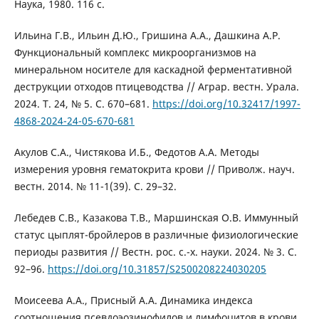
Наука, 1980. 116 с.
Ильина Г.В., Ильин Д.Ю., Гришина А.А., Дашкина А.Р.
Функциональный комплекс микроорганизмов на
минеральном носителе для каскадной ферментативной
деструкции отходов птицеводства // Аграр. вестн. Урала.
2024. Т. 24, № 5. С. 670–681.
https://doi.org/10.32417/1997-
4868-2024-24-05-670-681
Акулов С.А., Чистякова И.Б., Федотов А.А. Методы
измерения уровня гематокрита крови // Приволж. науч.
вестн. 2014. № 11-1(39). С. 29–32.
Лебедев С.В., Казакова Т.В., Маршинская О.В. Иммунный
статус цыплят-бройлеров в различные физиологические
периоды развития // Вестн. рос. с.-х. науки. 2024. № 3. С.
92–96.
https://doi.org/10.31857/S2500208224030205
Моисеева А.А., Присный А.А. Динамика индекса
соотношения псевдоэозинофилов и лимфоцитов в крови