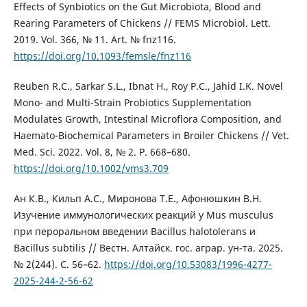
Effects of Synbiotics on the Gut Microbiota, Blood and
Rearing Parameters of Chickens // FEMS Microbiol. Lett.
2019. Vol. 366, № 11. Art. № fnz116.
https://doi.org/10.1093/femsle/fnz116
Reuben R.C., Sarkar S.L., Ibnat H., Roy P.C., Jahid I.K. Novel
Mono- and Multi-Strain Probiotics Supplementation
Modulates Growth, Intestinal Microflora Composition, and
Haemato-Biochemical Parameters in Broiler Chickens // Vet.
Med. Sci. 2022. Vol. 8, № 2. P. 668–680.
https://doi.org/10.1002/vms3.709
Ан К.В., Кильп А.С., Миронова Т.Е., Афонюшкин В.Н.
Изучение иммунологических реакций у Mus musculus
при пероральном введении Bacillus halotolerans и
Bacillus subtilis // Вестн. Алтайск. гос. аграр. ун-та. 2025.
№ 2(244). С. 56–62.
https://doi.org/10.53083/1996-4277-
2025-244-2-56-62