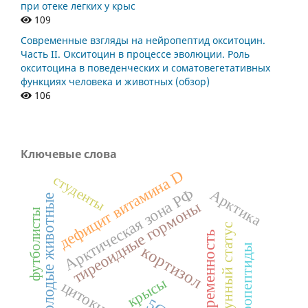
при отеке легких у крыс
109
Современные взгляды на нейропептид окситоцин.
Часть II. Окситоцин в процессе эволюции. Роль
окситоцина в поведенческих и соматовегетативных
функциях человека и животных (обзор)
106
Ключевые слова
дефицит витамина D
студенты
Арктическая зона РФ
Арктика
молодые животные
тиреоидные гормоны
футболисты
иммунный статус
беременность
нейропептиды
кортизол
крысы
цитокины
5G