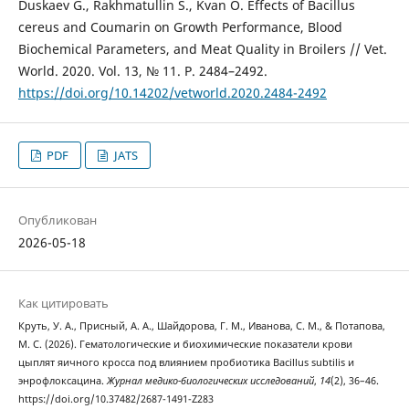
Duskaev G., Rakhmatullin S., Kvan O. Effects of Bacillus
cereus and Coumarin on Growth Performance, Blood
Biochemical Parameters, and Meat Quality in Broilers // Vet.
World. 2020. Vol. 13, № 11. P. 2484–2492.
https://doi.org/10.14202/vetworld.2020.2484-2492
PDF
JATS
Опубликован
2026-05-18
Как цитировать
Круть, У. А., Присный, А. А., Шайдорова, Г. М., Иванова, С. М., & Потапова,
М. С. (2026). Гематологические и биохимические показатели крови
цыплят яичного кросса под влиянием пробиотика Bacillus subtilis и
энрофлоксацина.
Журнал медико-биологических исследований
,
14
(2), 36–46.
https://doi.org/10.37482/2687-1491-Z283