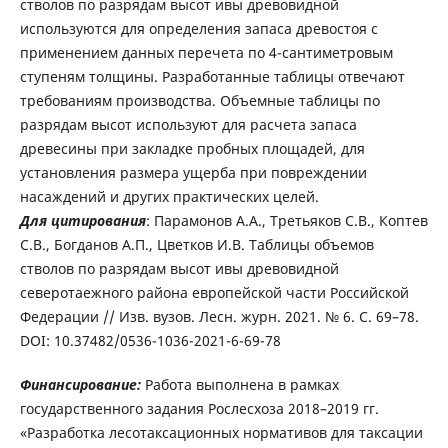
стволов по разрядам высот ивы древовидной
используются для определения запаса древостоя с
применением данных перечета по 4-сантиметровым
ступеням толщины. Разработанные таблицы отвечают
требованиям производства. Объемные таблицы по
разрядам высот используют для расчета запаса
древесины при закладке пробных площадей, для
установления размера ущерба при повреждении
насаждений и других практических целей.
Для цитирования
: Парамонов А.А., Третьяков С.В., Коптев
С.В., Богданов А.П., Цветков И.В. Таблицы объемов
стволов по разрядам высот ивы древовидной
северотаежного района европейской части Российской
Федерации // Изв. вузов. Лесн. журн. 2021. № 6. С. 69–78.
DOI: 10.37482/0536-1036-2021-6-69-78
Финансирование:
Работа выполнена в рамках
государственного задания Рослесхоза 2018–2019 гг.
«Разработка лесотаксационных нормативов для таксации