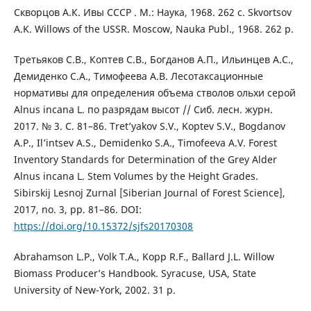
Скворцов А.К. Ивы СССР . М.: Наука, 1968. 262 с. Skvortsov
А.K. Willows of the USSR. Moscow, Nauka Publ., 1968. 262 p.
Третьяков С.В., Коптев С.В., Богданов А.П., Ильинцев А.С.,
Демиденко С.А., Тимофеева А.В. Лесотаксационные
нормативы для определения объема стволов ольхи серой
Аlnus incana L. по разрядам высот // Сиб. лесн. журн.
2017. № 3. С. 81–86. Tret’yakov S.V., Koptev S.V., Bogdanov
A.P., Il’intsev A.S., Demidenko S.A., Timofeeva A.V. Forest
Inventory Standards for Determination of the Grey Alder
Alnus incana L. Stem Volumes by the Height Grades.
Sibirskij Lesnoj Zurnal [Siberian Journal of Forest Science],
2017, no. 3, pp. 81–86. DOI:
https://doi.org/10.15372/sjfs20170308
Abrahamson L.P., Volk T.A., Kopp R.F., Ballard J.L. Willow
Biomass Producer’s Handbook. Syracuse, USA, State
University of New-York, 2002. 31 p.