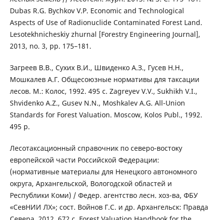
Dubas R.G. Bychkov V.P. Economic and Technological
Aspects of Use of Radionuclide Contaminated Forest Land.
Lesotekhnicheskiy zhurnal [Forestry Engineering Journal],
2013, no. 3, pp. 175–181.
Загреев В.В., Сухих В.И., Швиденко А.З., Гусев Н.Н.,
Мошкалев А.Г. Общесоюзные нормативы для таксации
лесов. М.: Колос, 1992. 495 с. Zagreyev V.V., Sukhikh V.I.,
Shvidenko А.Z., Gusev N.N., Moshkalev А.G. All-Union
Standards for Forest Valuation. Moscow, Kolos Publ., 1992.
495 p.
Лесотаксационный справочник по северо-востоку
европейской части Российской Федерации:
(нормативные материалы для Ненецкого автономного
округа, Архангельской, Вологодской областей и
Республики Коми) / Федер. агентство лесн. хоз-ва, ФБУ
«СевНИИ ЛХ»; сост. Войнов Г.С. и др. Архангельск: Правда
Севера, 2012. 672 с. Forest Valuation Handbook for the