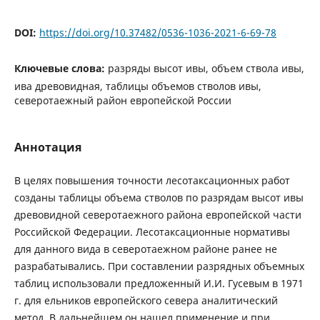
DOI:
https://doi.org/10.37482/0536-1036-2021-6-69-78
Ключевые слова:
разряды высот ивы, объем ствола ивы,
ива древовидная, таблицы объемов стволов ивы,
северотаежный район европейской России
Аннотация
В целях повышения точности лесотаксационных работ
созданы таблицы объема стволов по разрядам высот ивы
древовидной северотаежного района европейской части
Российской Федерации. Лесотаксационные нормативы
для данного вида в северотаежном районе ранее не
разрабатывались. При составлении разрядных объемных
таблиц использовали предложенный И.И. Гусевым в 1971
г. для ельников европейского севера аналитический
метод. В дальнейшем он нашел применение и при