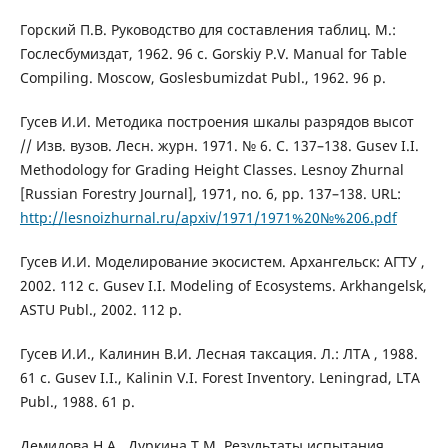
Горский П.В. Руководство для составления таблиц. М.:
Гослесбумиздат, 1962. 96 с. Gorskiy P.V. Manual for Table
Compiling. Moscow, Goslesbumizdat Publ., 1962. 96 p.
Гусев И.И. Методика построения шкалы разрядов высот
// Изв. вузов. Лесн. журн. 1971. № 6. С. 137–138. Gusev I.I.
Methodology for Grading Height Classes. Lesnoy Zhurnal
[Russian Forestry Journal], 1971, no. 6, pp. 137–138. URL:
http://lesnoizhurnal.ru/apxiv/1971/1971%20№%206.pdf
Гусев И.И. Моделирование экосистем. Архангельск: АГТУ ,
2002. 112 с. Gusev I.I. Modeling of Ecosystems. Arkhangelsk,
ASTU Publ., 2002. 112 p.
Гусев И.И., Калинин В.И. Лесная таксация. Л.: ЛТА , 1988.
61 с. Gusev I.I., Kalinin V.I. Forest Inventory. Leningrad, LTA
Publ., 1988. 61 p.
Демидова Н.А., Дуркина Т.М. Результаты испытания