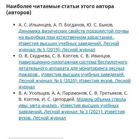
Наиболее читаемые статьи этого автора
(авторов)
А. С. Ильинцев, А. П. Богданов, Ю. С. Быков,
Динамика физических свойств подзолистой почвы
на вырубках при естественном зарастании
,
Известия высших учебных заведений. Лесной
журнал: № 5 (2019): Лесной журнал
О. В. Скуднева, С. В. Коптев, С. В. Иванцов,
Навигационно-пилотажная система беспилотного
летательного аппарата для мониторинга лесных
пожаров
,
Известия высших учебных заведений.
Лесной журнал: № 6 (2020): Известия вузов. Лесной
журнал
В. А. Усольцев, А. А. Парамонов, С. В. Третьяков, С.
В. Коптев, И. С. Цепордей,
Модель объема ствола
ивы: мета-анализ
,
Известия высших учебных
заведений. Лесной журнал: № 3 (2021): Известия
вузов. Лесной журнал