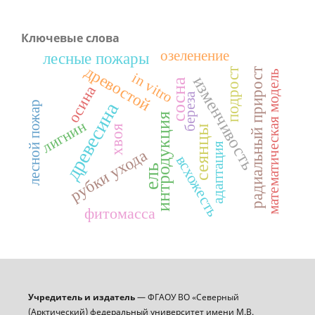
Ключевые слова
озеленение
лесные пожары
древостой
подрост
радиальный прирост
математическая модель
in vitro
изменчивость
сосна
осина
береза
лесной пожар
древесина
интродукция
лигнин
хвоя
сеянцы
адаптация
рубки ухода
всхожесть
ель
фитомасса
Учредитель и издатель
— ФГАОУ ВО «Северный
(Арктический) федеральный университет имени М.В.