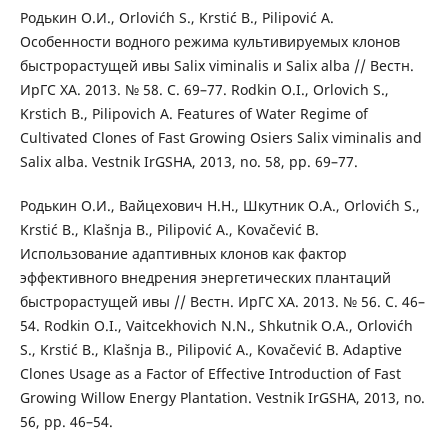
Родькин О.И., Orlovićh S., Krstić B., Pilipović A.
Особенности водного режима культивируемых клонов
быстрорастущей ивы Salix viminalis и Salix аlba // Вестн.
ИрГС ХА. 2013. № 58. С. 69–77. Rodkin O.I., Orlovich S.,
Krstich B., Pilipovich A. Features of Water Regime of
Cultivated Clones of Fast Growing Osiers Salix viminalis and
Salix alba. Vestnik IrGSHA, 2013, no. 58, pp. 69–77.
Родькин О.И., Вайцехович Н.Н., Шкутник О.А., Orlovićh S.,
Krstić B., Klašnja B., Pilipović A., Kovačević B.
Использование адаптивных клонов как фактор
эффективного внедрения энергетических плантаций
быстрорастущей ивы // Вестн. ИрГС ХА. 2013. № 56. С. 46–
54. Rodkin O.I., Vaitcekhovich N.N., Shkutnik O.А., Orlovićh
S., Krstić B., Klašnja B., Pilipović A., Kovačević B. Adaptive
Clones Usage as a Factor of Effective Introduction of Fast
Growing Willow Energy Plantation. Vestnik IrGSHA, 2013, no.
56, pp. 46–54.