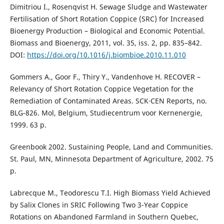
Dimitriou I., Rosenqvist H. Sewage Sludge and Wastewater
Fertilisation of Short Rotation Coppice (SRC) for Increased
Bioenergy Production – Biological and Economic Potential.
Biomass and Bioenergy, 2011, vol. 35, iss. 2, pp. 835–842.
DOI:
https://doi.org/10.1016/j.biombioe.2010.11.010
Gommers A., Goor F., Thiry Y., Vandenhove H. RECOVER –
Relevancy of Short Rotation Coppice Vegetation for the
Remediation of Contaminated Areas. SCK∙CEN Reports, no.
BLG-826. Mol, Belgium, Studiecentrum voor Kernenergie,
1999. 63 p.
Greenbook 2002. Sustaining People, Land and Communities.
St. Paul, MN, Minnesota Department of Agriculture, 2002. 75
р.
Labrecque M., Teodorescu T.I. High Biomass Yield Achieved
by Salix Clones in SRIC Following Two 3-Year Coppice
Rotations on Abandoned Farmland in Southern Quebec,