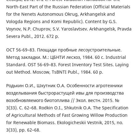
North-East Part of the Russian Federation (Official Materials
for the Nenets Autonomous Okrug, Arkhangelsk and
Vologda Regions and Komi Republic). Content by G.S.
Voynov, N.P. Chuprov, S.V. Yaroslavtsev. Arkhangelsk, Pravda
Severa Publ., 2012. 672 p.
ОСТ 56-69–83. Площади пробные лесоустроительные.
Метод закладки. M.: ЦБНТИ лесхоз, 1984. 60 с. Industrial
Standard. OST 56-69–83. Forest Inventory Test Sites. Laying
out Method. Moscow, TsBNTI Publ., 1984. 60 p.
Родькин О.И., Шкутник О.А. Особенности агротехники
возделывания быстрорастущей ивы для производства
возобновляемого биотоплива // Экол. вестн. 2015. №
3(33). С. 62–68. Rodkin O.I., Shkutnik O.А. The Specification
of Agricultural Methods of Fast Growing Willow Production
for Renewable Biomass. Ekologicheskii Vestnik, 2015, no.
3(33), pp. 62–68.