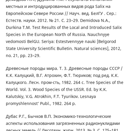
местных и интродуцированных видов рода Salix на
Европейском Севере России // Науч. вед. БелГУ . Сер.:
Естеств. науки. 2012. № 21. С. 23–29. Demidova N.A.,
Durkina T.M. Test Results of the Local and Introduced Salix
Species in the European North of Russia. Nauchnyye
vedomosti BelGU. Seriya: Estestvennyye nauki [Belgorod
State University Scientific Bulletin. Natural sciences], 2012,
no. 21, pp. 23–29.
Древесные породы мира. Т. 3. Древесные породы СССР /
К.К. Калуцкий, В.Г. Атрохин, Ф.Т. Тюриков; под ред. К.К.
Калуцкого. Лесн. пром-сть, 1982. 264 с. Tree Species of the
World. Vol. 3. Wood Species of the USSR. Ed. by K.K.
Kalutskiy, V.G. Atrokhin, F.T. Tyurikov. Lesnaya
promyshlennost’ Publ., 1982. 264 p.
Дубас Р.Г., Бычков В.П. Экономико-технологические
аспекты использования загрязненных радионуклидами
лесных земель // Лесотехн. журн. 2013. № 3. С. 175–181.