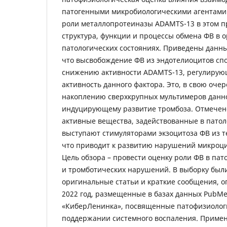
патогенными микробиологическими агентами 
роли металлопротеиназы ADAMTS-13 в этом п
структура, функции и процессы обмена ФВ в 
патологических состояниях. Приведены данн
что высвобождение ФВ из эндотелиоцитов сп
снижению активности ADAMTS-13, регулиру
активность данного фактора. Это, в свою очер
накоплению сверхкрупных мультимеров данно
индуцирующему развитие тромбоза. Отмечено
активные вещества, задействованные в патол
выступают стимуляторами экзоцитоза ФВ из т
что приводит к развитию нарушений микроци
Цель обзора – провести оценку роли ФВ в па
и тромботических нарушений. В выборку бы
оригинальные статьи и краткие сообщения, о
2022 год, размещенные в базах данных PubMe
«КиберЛенинка», посвященные патофизиолог
поддержании системного воспаления. Приме