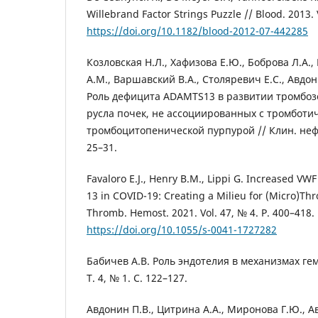
Willebrand Factor Strings Puzzle // Blood. 2013. 
https://doi.org/10.1182/blood-2012-07-442285
Козловская Н.Л., Хафизова Е.Ю., Боброва Л.А.,
А.М., Варшавский В.А., Столяревич Е.С., Авдон
Роль дефицита ADAMTS13 в развитии тромбоз
русла почек, не ассоциированных с тромботи
тромбоцитопенической пурпурой // Клин. нефр
25–31.
Favaloro E.J., Henry B.M., Lippi G. Increased 
13 in COVID-19: Creating a Milieu for (Micro)Th
Thromb. Hemost. 2021. Vol. 47, № 4. P. 400–418.
https://doi.org/10.1055/s-0041-1727282
Бабичев А.В. Роль эндотелия в механизмах гем
Т. 4, № 1. С. 122–127.
Авдонин П.В., Цитрина А.А., Миронова Г.Ю., А