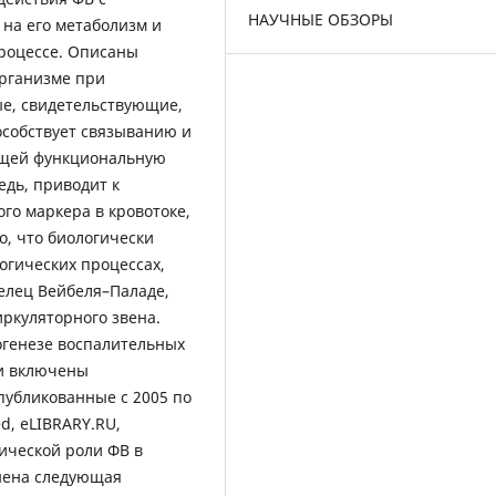
НАУЧНЫЕ ОБЗОРЫ
на его метаболизм и
роцессе. Описаны
организме при
ые, свидетельствующие,
особствует связыванию и
ющей функциональную
едь, приводит к
го маркера в кровотоке,
, что биологически
огических процессах,
елец Вейбеля–Паладе,
ркуляторного звена.
тогенезе воспалительных
ли включены
публикованные с 2005 по
d, eLIBRARY.RU,
ической роли ФВ в
нена следующая