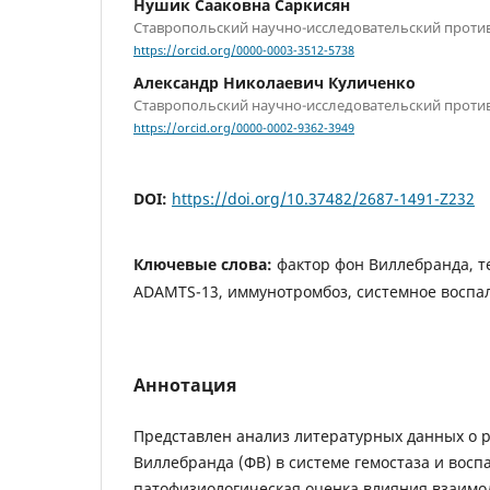
Нушик Сааковна Саркисян
Ставропольский научно-исследовательский проти
https://orcid.org/0000-0003-3512-5738
Александр Николаевич Куличенко
Ставропольский научно-исследовательский проти
https://orcid.org/0000-0002-9362-3949
DOI:
https://doi.org/10.37482/2687-1491-Z232
Ключевые слова:
фактор фон Виллебранда, т
ADAMTS-13, иммунотромбоз, системное воспа
Аннотация
Представлен анализ литературных данных о 
Виллебранда (ФВ) в системе гемостаза и восп
патофизиологическая оценка влияния взаимо