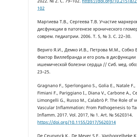
2022. № 2. С. 79–102.
https://doi.org/10.21518/
102
Маргиева Т.В., Сергеева Т.В. Участие маркер
дисфункции в патогенезе хронического гломе
соврем. педиатрии. 2006. Т. 5, № 3. С. 22–30.
Вериго Я.И., Демко И.В., Петрова М.М., Собко 
Фактор Виллебранда и его роль в дисфункции
ишемической болезни сердца // Сиб. мед. обоз
23–25.
Gragnano F., Sperlongano S., Golia E., Natale F., 
Fimiani F., Pariggiano I., Diana V., Carbone A., Ce
Limongelli G., Russo M., Calabrò P. The Role of 
Vascular Inflammation: From Pathogenesis to Ta
Inflamm. 2017. Vol. 2017, № 1. Art. № 5620314.
https://doi.org/10.1155/2017/5620314
De Ceunynck K., De Meyer S.F., Vanhoorelbeke K