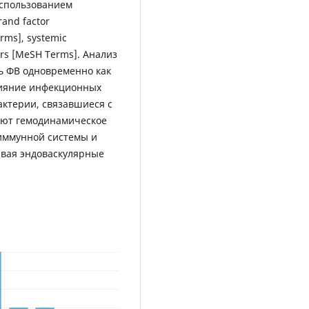
использованием
and factor
rms], systemic
ers [MeSH Terms]. Анализ
ь ФВ одновременно как
лияние инфекционных
актерии, связавшиеся с
ают гемодинамическое
 иммунной системы и
ывая эндоваскулярные