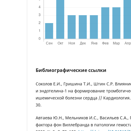
Библиографические ссылки
Соколов Е.И., Гришина Т.И., Штин С.Р. Влиян
и эндотелина-1 на формирование тромботичес
ишемической болезни сердца // Кардиология. 20
30.
Автаева Ю.Н., Мельников И.С., Васильев С.А., 
фактора фон Виллебранда в патологии гемоста