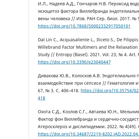
И.Л., Надеев А.Д., Гончаров Н.В. Пероксид во
экзоцитоз фактора Виллебранда эндотелиаль
вены человека // Изв. РАН Сер. биол. 2017. № 5
https://doi.org/10.7868/S0002332917050101
Dal Lin C., Acquasaliente L., Iliceto S., De Filippis
Willebrand Factor Multimers and the Relaxatio
Study // Entropy (Basel). 2021. Vol. 23, № 4. Art.
https://doi.org/10.3390/e23040447
Дивакова Ю.В., Колосков А.В. Эндотелиально
взаимодействие при сепсисе // Гематология и 
67, № 3. С. 406–418.
https://doi.org/10.35754/0
418
Охота С.Д., Козлов С.Г., Автаева Ю.Н., Мельник
Фактор фон Виллебранда и сердечно-сосудиста
Атеросклероз и дислипидемии. 2022. № 4(49). С
https://doi.org/10.34687/2219-8202.JAD.2022.04