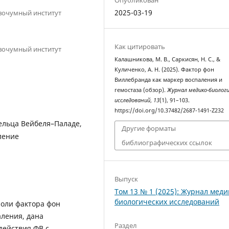
2025-03-19
вочумный институт
Как цитировать
вочумный институт
Калашникова, М. В., Саркисян, Н. С., &
Куличенко, А. Н. (2025). Фактор фон
Виллебранда как маркер воспаления и
гемостаза (обзор).
Журнал медико-биологи
исследований
,
13
(1), 91–103.
https://doi.org/10.37482/2687-1491-Z232
ельца Вейбеля–Паладе,
Другие форматы
ление
библиографических ссылок
Выпуск
Том 13 № 1 (2025): Журнал меди
биологических исследований
роли фактора фон
аления, дана
Раздел
действия ФВ с