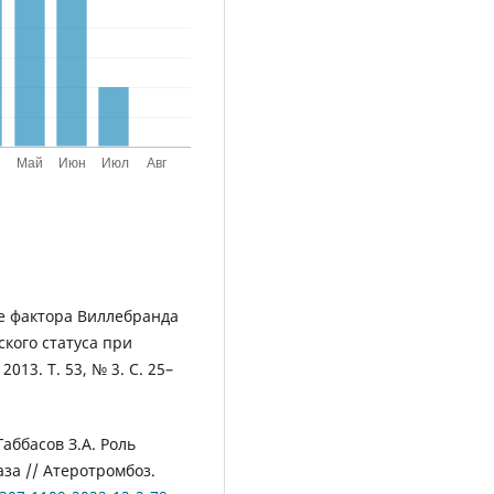
ие фактора Виллебранда
кого статуса при
13. Т. 53, № 3. С. 25–
Габбасов З.А. Роль
за // Атеротромбоз.