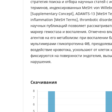
стратегия поиска и отбора научных статей с 
терминов, индексированных MeSH: von Willebr
[Supplementary Concept], ADAMTS-13 [MeSH Te
inflammation [MeSH Terms], thrombotic disord
научных публикаций позволяет рассматриват
маркер гемостаза и воспаления. Отмечено в
агентов на его метаболизм: при воспалении б
мультимерами гликопротеина ФВ, преодолев
воздействие кровотока, ускользают от клеток
фиксируются на поверхности эндотелия, выз
нарушения.
Скачивания