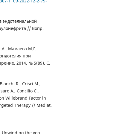
2307-1109-2022-12-2-79-
ов эндотелиальной
рулонефрита // Вопр.
Е.А., Мамаева М.Г.
 эндотелия при
рение. 2014. № 5(89). С.
Bianchi R., Crisci M.,
saro A., Concilio C.,
von Willebrand Factor in
rgeted Therapy // Mediat.
. Unwinding the von