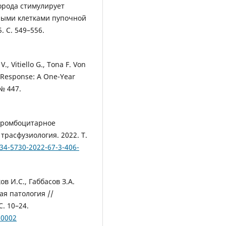
дорода стимулирует
ными клетками пупочной
. С. 549–556.
 V., Vitiello G., Tona F. Von
n Response: A One-Year
 № 447.
-тромбоцитарное
трасфузиология. 2022. Т.
234-5730-2022-67-3-406-
ов И.С., Габбасов З.А.
я патология //
. 10–24.
.0002