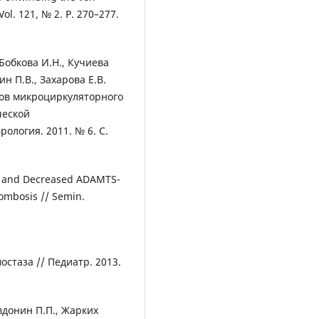
Vol. 121, № 2. P. 270–277.
 Бобкова И.Н., Кучиева
ин П.В., Захарова Е.В.
ов микроциркуляторного
ческой
ология. 2011. № 6. С.
VWF and Decreased ADAMTS-
rombosis // Semin.
остаза // Педиатр. 2013.
вдонин П.П., Жарких