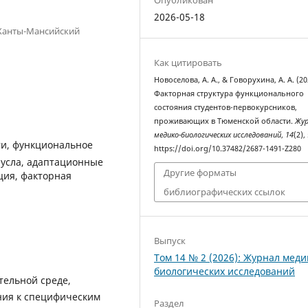
2026-05-18
 Ханты-Мансийский
Как цитировать
Новоселова, А. А., & Говорухина, А. А. (20
Факторная структура функционального
состояния студентов-первокурсников,
проживающих в Тюменской области.
Жу
медико-биологических исследований
,
14
(2),
ти, функциональное
https://doi.org/10.37482/2687-1491-Z280
русла, адаптационные
Другие форматы
ция, факторная
библиографических ссылок
Выпуск
Том 14 № 2 (2026): Журнал меди
биологических исследований
тельной среде,
ния к специфическим
Раздел