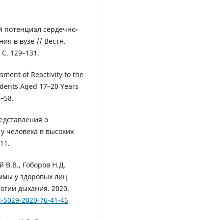
й потенциал сердечно-
ия в вузе // Вестн.
 С. 129–131.
ment of Reactivity to the
tudents Aged 17–20 Years
4–58.
едставления о
у человека в высоких
11.
 В.В., Гоборов Н.Д.
ммы у здоровых лиц
логии дыхания. 2020.
8-5029-2020-76-41-45