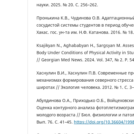
науки. 2025. № 20. С. 256–262.
Пронькина К.В., Чудинова О.В. Адаптационны
сосудистой системы студентов в период обучен
Хакас. гос. ун-та им. Н.Ф. Катанова. 2016. № 18.
Ksajikyan N., Aghababyan H., Sargsyan M. Assess
Body Under Conditions of Physical Activity in S
// Georgian Med News. 2024. Vol. 347, № 2. Р. 5
Хаснулин В.И., Хаснулин П.В. Современные пр
механизмах формирования северного стресса 
широтах // Экология человека. 2012. № 1. С. 3–
Абулдинова О.А., Приходько О.Б., Войцеховский
Оценка контурного анализа фотоплетизмогра
молодого возраста // Бюл. физиологии и пато
Вып. 76. С. 41–45.
https://doi.org/10.36604/199