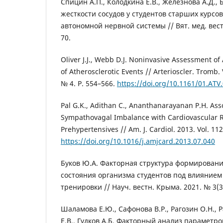
Спицин А.П., Колодкина Е.В., Железнова А.Д., 
жесткости сосудов у студентов старших курсов
автономной нервной системы // Вят. мед. вестн
70.
Oliver J.J., Webb D.J. Noninvasive Assessment of 
of Atherosclerotic Events // Arterioscler. Tromb. V
№ 4. P. 554–566.
https://doi.org/10.1161/01.AT
Pal G.K., Adithan C., Ananthanarayanan P.H. Asso
Sympathovagal Imbalance with Cardiovascular R
Prehypertensives // Am. J. Cardiol. 2013. Vol. 11
https://doi.org/10.1016/j.amjcard.2013.07.040
Буков Ю.А. Факторная структура формирован
состояния организма студентов под влияние
тренировки // Науч. вестн. Крыма. 2021. № 3(32
Шаламова Е.Ю., Сафонова В.Р., Рагозин О.Н., 
Е.В., Гудков А.Б. Факторный анализ параметро