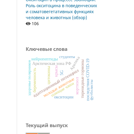
Роль окситоцина в поведенческих
и соматовегетативных функциях
человека и животных (обзор)
106
Ключевые слова
студенты
Арктика
нейропептиды
последствия COVID-19
тиреоидные гормоны
здоровье полярников
Арктическая зона РФ
крысы
цитокины
адаптационный потенциал
беременность
5G
молодые животные
кортизол
футболисты
поющие чаши
окситоцин
Текущий выпуск