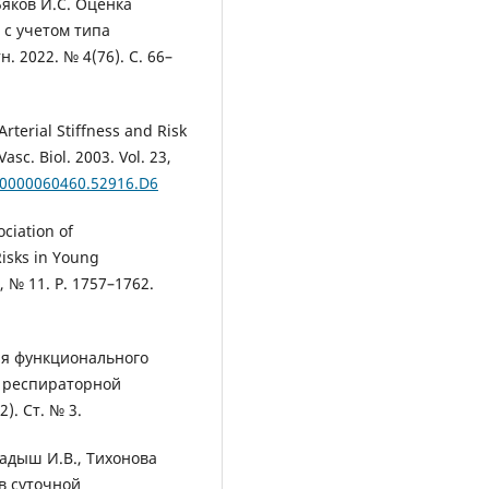
Бяков И.С. Оценка
 с учетом типа
. 2022. № 4(76). С. 66–
Arterial Stiffness and Risk
asc. Biol. 2003. Vol. 23,
V.0000060460.52916.D6
ciation of
isks in Young
2, № 11. Р. 1757–1762.
ия функционального
м респираторной
). Ст. № 3.
Радыш И.В., Тихонова
в суточной