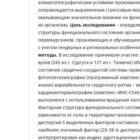
климатогеографическим условиям проживания
сопровождается выраженным стрессовым воз
оказывающим значительное влияние на функ
их организма.
Цель исследования
– определ
структуры функционального состояния органи
первокурсников, проживающих и обучающихс
с учетом гендерных и региональных особенно
методы.
В исследовании принимали участие 3
вузов (245 из г. Сургута и 127 из г. Тюмени) о
состояния сердечно-сосудистой системы про
фотоплетизмографии (программный комплекс 
анализ вариабельности сердечного ритма – м
кардиоинтервалографии (комплекс «ВНС-Спек
выполнялся с использованием вращения Vari
Факторная структура функционального состоя
зависимости от пола и территории проживан
дисперсия 5 выделенных факторов составила о
наиболее значимый фактор (29–38 % дисперс
интерпретирован как индекс адаптационных 