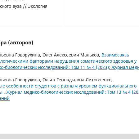
кого вуза // Экология
ра (авторов)
льевна Говорухина, Олег Алексеевич Мальков,
Взаимосвязь
логическими факторами нарушения соматического здоровья у
о-биологических исследований: Том 11 № 4 (2023): Журнал мед
ьевна Говорухина, Ольга Геннадьевна Литовченко,
е особенности студентов с разным уровнем функционального
мы
,
Журнал медико-биологических исследований: Том 13 № 4 (20
аний