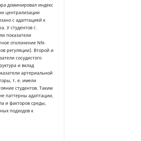
тора доминировал индекс
ени централизации
язано с адаптацией к
. У студентов г.
ли показатели
тное отклонение NN-
ов регуляции). Второй и
затели сосудистого
руктура и вклад
оказатели артериальной
оры, т. е. имели
ояние студентов. Таким
ие паттерны адаптации,
а и факторов среды,
ных подходов к