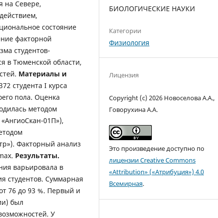
 на Севере,
БИОЛОГИЧЕСКИЕ НАУКИ
действием,
циональное состояние
Категории
ение факторной
Физиология
зма студентов-
я в Тюменской области,
стей.
Материалы и
Лицензия
72 студента I курса
боего пола. Оценка
Copyright (c) 2026 Новоселова А.А.,
водилась методом
Говорухина А.А.
«АнгиоСкан-01П»),
етодом
тр»). Факторный анализ
Это произведение доступно по
max.
Результаты.
лицензии Creative Commons
ния варьировала в
«Attribution» («Атрибуция») 4.0
ия студентов. Суммарная
Всемирная
.
т 76 до 93 %. Первый и
ии) был
возможностей. У