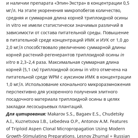
и наличии препарата «Эпин-Экстра» в концентрации 0,5
мг/л. На этапе укоренения микропобегов количество,
средняя и суммарная длина корней триплоидной осины
in vitro не имели статистически значимых различий в
зависимости от состава питательной среды. Повышение
в питательной среде концентраций ИМК и ИУК от 1,0 до
2,0 мг/л способствовало увеличению суммарной длины
корней растений-регенерантов триплоидной осины
in
vitro
в 2,3–2,4 раза. Максимальная суммарная длина
корней (5,1 см) триплоидной осины in vitro отмечена на
питательной среде WPM с ауксином ИМК в концентрации
1,0 мг/л. Использование клонального микроразмножения
перспективно для ускоренного получения элитного
посадочного материала триплоидной осины в целях
закладки лесосырьевых плантаций.
Для цитирования:
Makarov S.S., Bagaev E.S., Chudetsky
A.I., Kuznetsova I.B., Lebedeva O.P., Antonov A.M. Features
of Triploid Aspen Clonal Micropropagation Using Modern
Growth-Stimulating Preparations. Lesnoy Zhurnal = Russian