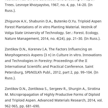
Trees. Lesnoye khozyaystvo, 1967, no. 4, pp. 14–20. (In
Russ.).
Zhigunov A.V., Shabunin D.A., Butenko O.Yu. Triploid Aspen
Forest Plantations of in vitro Planting Material. Vestnik of
Volga State University of Technology. Ser.: Forest. Ecology.
Nature Management, 2014, no. 4(24), pp. 21–30. (In Russ.).
Zontikov D.N., Korenev I.A. The Factors Influencing on
Morphogenesis Aspens (3 n) in Culture in vitro. Innovations
and Technologies in Forestry: Proceedings of the II
International Scientific and Practical Conference. Saint
Petersburg, SPbNIILKh Publ., 2012, part 2, pp. 99–104. (In
Russ.).
Zontikov D.N., Zontikova S., Sergeev R., Shurgin A., Sirotina
M. Micropropagation of Highly Productive Forms of Diploid
and Triploid Aspen. Advanced Materials Research, 2014, vol.
962-965, pp. 681–690.