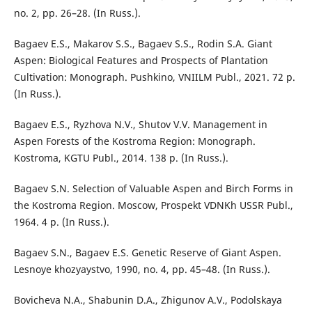
no. 2, pp. 26–28. (In Russ.).
Bagaev E.S., Makarov S.S., Bagaev S.S., Rodin S.A. Giant
Aspen: Biological Features and Prospects of Plantation
Cultivation: Monograph. Pushkino, VNIILM Publ., 2021. 72 p.
(In Russ.).
Bagaev E.S., Ryzhova N.V., Shutov V.V. Management in
Aspen Forests of the Kostroma Region: Monograph.
Kostroma, KGTU Publ., 2014. 138 p. (In Russ.).
Bagaev S.N. Selection of Valuable Aspen and Birch Forms in
the Kostroma Region. Moscow, Prospekt VDNKh USSR Publ.,
1964. 4 p. (In Russ.).
Bagaev S.N., Bagaev E.S. Genetic Reserve of Giant Aspen.
Lesnoye khozyaystvo, 1990, no. 4, pp. 45–48. (In Russ.).
Bovicheva N.A., Shabunin D.A., Zhigunov A.V., Podolskaya