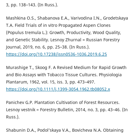
3, pp. 138–143. (In Russ.).
Mashkina O.S., Shabanova E.A., Varivodina I.N., Grodetskaya
T.A. Field Trials of in vitro Propagated Aspen Clones
(Populus tremula L.): Growth, Productivity, Wood Quality,
and Genetic Stability. Lesnoy Zhurnal = Russian Forestry
Journal, 2019, no. 6, pp. 25–38. (In Russ.).
https://doi.org/10.17238/issn0536-1036.2019.6.25
Murashige T., Skoog F. A Revised Medium for Rapid Growth
and Bio Assays with Tobacco Tissue Cultures. Physiologia
Plantarum, 1962, vol. 15, iss. 3, pp. 473–497.
https://doi.org/10.1111/j.1399-3054.1962.tb08052.x
Panichev G.P. Plantation Cultivation of Forest Resources.
Lesnoy vestnik = Forestry Bulletin, 2014, no. 3, pp. 43–46. (In
Russ.).
Shabunin D.A., Podol’skaya V.A., Bovicheva N.A. Obtaining