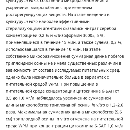
культуру
in vitro
, собственно микроразмножения и
укоренения микропобегов с применением
росторегулирующих веществ. На этапе введения в
культуру
in vitro
наиболее эффективными
стерилизующими агентами оказались нитрат серебра
концентрацией 0,2 % и «Лизоформин 3000», 5 %,
применявшиеся в течение 15 мин, а также сулема, 0,2 %,
использовавшаяся в течение 10 мин. На этапе
собственно микроразмножения суммарная длина побегов
триплоидной осины не имела существенных различий в
зависимости от состава исследуемых питательных сред,
однако была незначительно больше в вариантах с
питательной средой WPM. При повышении в
питательной среде концентрации цитокинина 6-БАП от
0,5 до 1,0 мг/л наблюдалось увеличение суммарной
длины микропобегов триплоидной осины
in vitro
в 1,2–2,6
раза. Максимальная суммарная длина микропобегов (5,6
см) триплоидной осины in vitro отмечена на питательной
среде WPM при концентрации цитокинина 6-БАП 1,0 мг/л