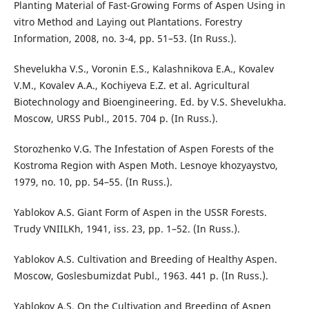
Planting Material of Fast-Growing Forms of Aspen Using in
vitro Method and Laying out Plantations. Forestry
Information, 2008, no. 3-4, pp. 51–53. (In Russ.).
Shevelukha V.S., Voronin E.S., Kalashnikova E.A., Kovalev
V.M., Kovalev A.A., Kochiyeva E.Z. et al. Agricultural
Biotechnology and Bioengineering. Ed. by V.S. Shevelukha.
Moscow, URSS Publ., 2015. 704 p. (In Russ.).
Storozhenko V.G. The Infestation of Aspen Forests of the
Kostroma Region with Aspen Moth. Lesnoye khozyaystvo,
1979, no. 10, pp. 54–55. (In Russ.).
Yablokov A.S. Giant Form of Aspen in the USSR Forests.
Trudy VNIILKh, 1941, iss. 23, pp. 1–52. (In Russ.).
Yablokov A.S. Cultivation and Breeding of Healthy Aspen.
Moscow, Goslesbumizdat Publ., 1963. 441 p. (In Russ.).
Yablokov A.S. On the Cultivation and Breeding of Aspen