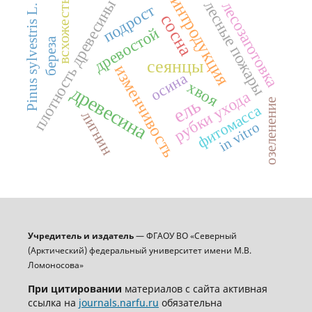
интродукция
плотность древесины
всхожесть
лесные пожары
лесозаготовка
подрост
Pinus sylvestris L.
сосна
древостой
береза
сеянцы
изменчивость
осина
хвоя
древесина
рубки ухода
ель
озеленение
фитомасса
лигнин
in vitro
Учредитель и издатель
— ФГАОУ ВО «Северный
(Арктический) федеральный университет имени М.В.
Ломоносова»
При цитировании
материалов с сайта активная
ссылка на
journals.narfu.ru
обязательна