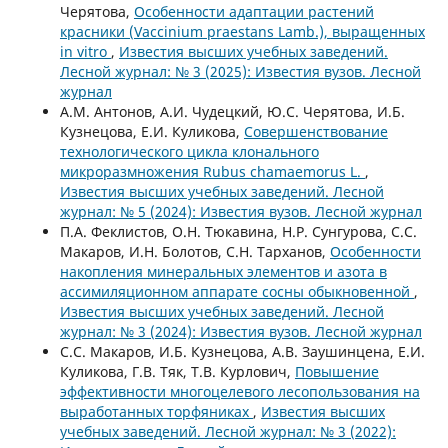
Черятова,
Особенности адаптации растений
красники (Vaccinium praestans Lamb.), выращенных
in vitro
,
Известия высших учебных заведений.
Лесной журнал: № 3 (2025): Известия вузов. Лесной
журнал
А.М. Антонов, А.И. Чудецкий, Ю.С. Черятова, И.Б.
Кузнецова, Е.И. Куликова,
Совершенствование
технологического цикла клонального
микроразмножения Rubus chamaemorus L.
,
Известия высших учебных заведений. Лесной
журнал: № 5 (2024): Известия вузов. Лесной журнал
П.А. Феклистов, О.Н. Тюкавина, Н.Р. Сунгурова, С.С.
Макаров, И.Н. Болотов, С.Н. Тарханов,
Особенности
накопления минеральных элементов и азота в
ассимиляционном аппарате сосны обыкновенной
,
Известия высших учебных заведений. Лесной
журнал: № 3 (2024): Известия вузов. Лесной журнал
С.С. Макаров, И.Б. Кузнецова, А.В. Заушинцена, Е.И.
Куликова, Г.В. Тяк, Т.В. Курлович,
Повышение
эффективности многоцелевого лесопользования на
выработанных торфяниках
,
Известия высших
учебных заведений. Лесной журнал: № 3 (2022):