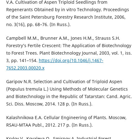
V.A. Cultivation of Aspen Triploid Seedlings from
Regenerants Obtained by in vitro Technology. Proceedings
of the Saint Petersburg Forestry Research Institute, 2006,
no. 3(16), pp. 68–76. (In Russ.).
Campbell M.M., Brunner A.M., Jones H.M., Strauss S.H.
Forestry’s Fertile Crescent: The Application of Biotechnology
to Forest Trees. Plant Biotechnology Journal, 2003, vol. 1, iss.
3, pp. 141–154.
https://doi.org/10.1046/j.1467-
7652.2003.00020.x
Garipov N.R. Selection and Cultivation of Triploid Aspen
(Populus tremula L.) Using Methods of Molecular Genetics
and Biotechnology in the Republic of Tatarstan: Cand. Agric.
Sci. Diss. Moscow, 2014. 128 p. (In Russ.).
Kalashnikova E.A. Cellular Engineering of Plants. Moscow,
RSAU-MTAA Publ., 2012. 217 p. (In Russ.).
Krylov V., Kovaleva O., Smirnov A. Industrial Forest