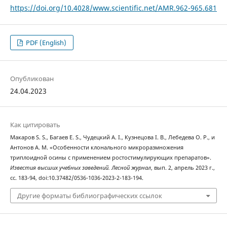
https://doi.org/10.4028/www.scientific.net/AMR.962-965.681
PDF (English)
Опубликован
24.04.2023
Как цитировать
Макаров S. S., Багаев E. S., Чудецкий A. I., Кузнецова I. B., Лебедева O. P., и
Антонов A. M. «Особенности клонального микроразмножения
триплоидной осины с применением ростостимулирующих препаратов».
Известия высших учебных заведений. Лесной журнал
, вып. 2, апрель 2023 г.,
сс. 183-94, doi:10.37482/0536-1036-2023-2-183-194.
Другие форматы библиографических ссылок