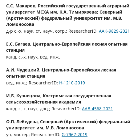
С.С. Макаров,
Российский государственный аграрный
университет МСХА им. К.А. Тимирязева; Северный
(Арктический) федеральный университет им. М.В.
Ломоносова
д-р с.-х. наук, ст. науч. сотр.; ResearcherID:
AAK-9829-2021
Е.С. Багаев,
Центрально-Европейская лесная опытная
станция
канд. с.-х. наук, вед. инж.
А.И. Чудецкий,
Центрально-Европейская лесная
опытная станция
вед. инж.; ResearcherID:
H-1210-2019
И.Б. Кузнецова,
Костромская государственная
сельскохозяйственная академия
канд. с.-х. наук, доц.; ResearcherID:
AAB-4568-2021
О.П. Лебедева,
Северный (Арктический) федеральный
университет им. М.В. Ломоносова
уч. мастер; ResearcherID:
G-7967-2019