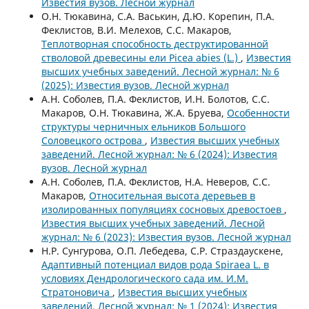
Известия вузов. Лесной журнал
О.Н. Тюкавина, С.А. Васькин, Д.Ю. Корепин, П.А.
Феклистов, В.И. Мелехов, С.С. Макаров,
Теплотворная способность деструктированной
стволовой древесины ели Picea abies (L.)
,
Известия
высших учебных заведений. Лесной журнал: № 6
(2025): Известия вузов. Лесной журнал
А.Н. Соболев, П.А. Феклистов, И.Н. Болотов, С.С.
Макаров, О.Н. Тюкавина, Ж.А. Бруева,
Особенности
структуры черничных ельников Большого
Соловецкого острова
,
Известия высших учебных
заведений. Лесной журнал: № 6 (2024): Известия
вузов. Лесной журнал
А.Н. Соболев, П.А. Феклистов, Н.А. Неверов, С.С.
Макаров,
Относительная высота деревьев в
изолированных популяциях сосновых древостоев
,
Известия высших учебных заведений. Лесной
журнал: № 6 (2023): Известия вузов. Лесной журнал
Н.Р. Сунгурова, О.П. Лебедева, С.Р. Страздаускене,
Адаптивный потенциал видов рода Spiraea L. в
условиях Дендрологического сада им. И.М.
Стратоновича
,
Известия высших учебных
заведений. Лесной журнал: № 1 (2024): Известия