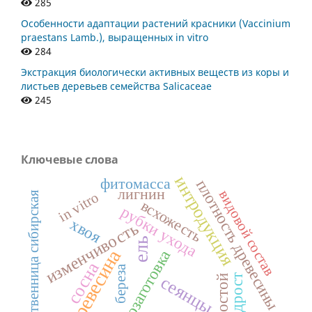
285
Особенности адаптации растений красники (Vaccinium
praestans Lamb.), выращенных in vitro
284
Экстракция биологически активных веществ из коры и
листьев деревьев семейства Salicaceae
245
Ключевые слова
интродукция
фитомасса
плотность древесины
лигнин
видовой состав
in vitro
лиственница сибирская
всхожесть
рубки ухода
хвоя
изменчивость
ель
древесина
лесозаготовка
сосна
береза
сеянцы
подрост
древостой