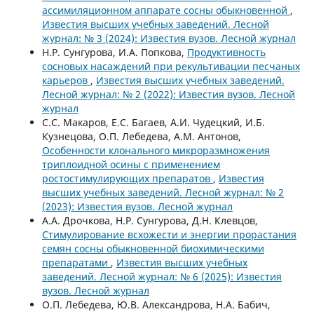
ассимиляционном аппарате сосны обыкновенной
,
Известия высших учебных заведений. Лесной
журнал: № 3 (2024): Известия вузов. Лесной журнал
Н.Р. Сунгурова, И.А. Попкова,
Продуктивность
сосновых насаждений при рекультивации песчаных
карьеров
,
Известия высших учебных заведений.
Лесной журнал: № 2 (2022): Известия вузов. Лесной
журнал
С.С. Макаров, Е.С. Багаев, А.И. Чудецкий, И.Б.
Кузнецова, О.П. Лебедева, А.М. Антонов,
Особенности клонального микроразмножения
триплоидной осины с применением
ростостимулирующих препаратов
,
Известия
высших учебных заведений. Лесной журнал: № 2
(2023): Известия вузов. Лесной журнал
А.А. Дрочкова, Н.Р. Сунгурова, Д.Н. Клевцов,
Стимулирование всхожести и энергии прорастания
семян сосны обыкновенной биохимическими
препаратами
,
Известия высших учебных
заведений. Лесной журнал: № 6 (2025): Известия
вузов. Лесной журнал
О.П. Лебедева, Ю.В. Александрова, Н.А. Бабич,