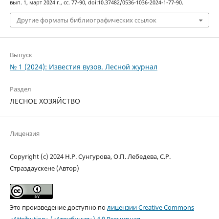
вып. 1, март 2024 г., сс. 77-90, doi:10.37482/0536-1036-2024-1-77-90.
Другие форматы библиографических ссылок
Выпуск
№ 1 (2024): Известия вузов. Лесной журнал
Раздел
ЛЕСНОЕ ХОЗЯЙСТВО
Лицензия
Copyright (c) 2024 Н.Р. Сунгурова, О.П. Лебедева, С.Р.
Страздаускене (Автор)
Это произведение доступно по
лицензии Creative Commons
«Attribution» («Атрибуция») 4.0 Всемирная
.