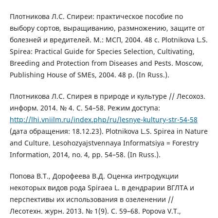
Плотникова Л.С. Спиреи: практическое пособие по
выбору сортов, выращиванию, размножению, защите от
болезней и вредителей. М.: МСП, 2004. 48 с. Plotnikova L.S.
Spirea: Practical Guide for Species Selection, Cultivating,
Breeding and Protection from Diseases and Pests. Moscow,
Publishing House of SMEs, 2004. 48 p. (In Russ.).
Плотникова Л.С. Спирея в природе и культуре // Лесохоз.
информ. 2014. № 4. С. 54–58. Режим доступа:
http://lhi.vniilm.ru/index.php/ru/lesnye-kultury-str-54-58
(дата обращения: 18.12.23). Plotnikova L.S. Spirea in Nature
and Сulture. Lesohozyajstvennaya Informatsiya = Forestry
Information, 2014, no. 4, pp. 54–58. (In Russ.).
Попова В.Т., Дорофеева В.Д. Оценка интродукции
некоторых видов рода Spiraea L. в дендрарии ВГЛТА и
перспективы их использования в озеленении //
Лесотехн. журн. 2013. № 1(9). С. 59–68. Popova V.T.,