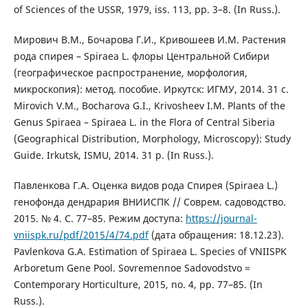
of Sciences of the USSR, 1979, iss. 113, pp. 3–8. (In Russ.).
Мирович В.М., Бочарова Г.И., Кривошеев И.М. Растения
рода спирея – Spiraea L. флоры Центральной Сибири
(географическое распространение, морфология,
микроскопия): метод. пособие. Иркутск: ИГМУ, 2014. 31 с.
Mirovich V.M., Bocharova G.I., Krivosheev I.M. Plants of the
Genus Spiraea – Spiraea L. in the Flora of Central Siberia
(Geographical Distribution, Morphology, Microscopy): Study
Guide. Irkutsk, ISMU, 2014. 31 p. (In Russ.).
Павленкова Г.А. Оценка видов рода Спирея (Spiraea L.)
генофонда дендрария ВНИИСПК // Соврем. садоводство.
2015. № 4. С. 77–85. Режим доступа:
https://journal-
vniispk.ru/pdf/2015/4/74.pdf
(дата обращения: 18.12.23).
Pavlenkova G.A. Estimation of Spiraea L. Species of VNIISPK
Arboretum Gene Pool. Sovremennoe Sadovodstvo =
Contemporary Horticulture, 2015, no. 4, pp. 77–85. (In
Russ.).