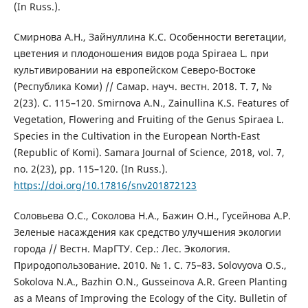
(In Russ.).
Смирнова А.Н., Зайнуллина К.С. Особенности вегетации,
цветения и плодоношения видов рода Spiraea L. при
культивировании на европейском Северо-Востоке
(Республика Коми) // Самар. науч. вестн. 2018. Т. 7, №
2(23). С. 115–120. Smirnova A.N., Zainullina K.S. Features of
Vegetation, Flowering and Fruiting of the Genus Spiraea L.
Species in the Cultivation in the European North-East
(Republic of Komi). Samara Journal of Science, 2018, vol. 7,
no. 2(23), рр. 115–120. (In Russ.).
https://doi.org/10.17816/snv201872123
Соловьева О.С., Соколова Н.А., Бажин О.Н., Гусейнова А.Р.
Зеленые насаждения как средство улучшения экологии
города // Вестн. МарГТУ. Сер.: Лес. Экология.
Природопользование. 2010. № 1. С. 75–83. Solovyova O.S.,
Sokolova N.A., Bazhin O.N., Gusseinova A.R. Green Planting
as a Means of Improving the Ecology of the City. Bulletin of