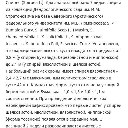
Спирея (Spiraea L.). Для анализа выбрано 7 видов спиреи
из коллекции Дендрологического сада им. И.М.
Стратоновича на базе Северного (Арктического)
федерального университета им. М.В. Ломоносова: S. ×
Bumalda Burv, S. ulmifolia Scop (L.) Maxim, S.
chamaedryfolia L., S. salicifolia L., S. nipponica var.
tosaensis, S. betulifolia Pall, S. sericea Turcz. Установлено,
что варьирование высоты куста находится в пределах от
0,8 м (у спирей Бумальда, березолистной и ниппонской)
до 2,1 м (у спирей вязолистной и шелковистой).
Наибольший размах кроны имеет спирея вязолистная –
2,4 × 2,7 м с максимальным количеством стволиков в
кусте 42 шт. Компактная форма куста отмечена у спирей
березолистной и Бумальда – 1,0 × 1,3 и 1,0 × 1,1 м
соответственно. При проведении фенологических
наблюдений зафиксировано, что первые листья у спирей
шелковистой, иволистной, вязолистной, ниппонской
(форма тосенсис) появляются в середине мая. С
разницей 2 недели разворачиваются листовые