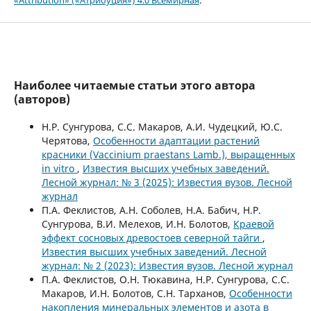
Наиболее читаемые статьи этого автора
(авторов)
Н.Р. Сунгурова, С.С. Макаров, А.И. Чудецкий, Ю.С.
Черятова,
Особенности адаптации растений
красники (Vaccinium praestans Lamb.), выращенных
in vitro
,
Известия высших учебных заведений.
Лесной журнал: № 3 (2025): Известия вузов. Лесной
журнал
П.А. Феклистов, А.Н. Соболев, Н.А. Бабич, Н.Р.
Сунгурова, В.И. Мелехов, И.Н. Болотов,
Краевой
эффект сосновых древостоев северной тайги
,
Известия высших учебных заведений. Лесной
журнал: № 2 (2023): Известия вузов. Лесной журнал
П.А. Феклистов, О.Н. Тюкавина, Н.Р. Сунгурова, С.С.
Макаров, И.Н. Болотов, С.Н. Тарханов,
Особенности
накопления минеральных элементов и азота в