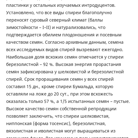
пластинки у остальных изучаемых интродуцентов.
Установлено, что все виды спиреи благополучно
переносят суровый северный климат (баллы
зимостойкости – I–II) и натурализовались, что
подтверждается обилием плодоношения и посевным
качеством семян. Согласно архивным данным, семена
всех исследуемых видов спирей вызревают ежегодно.
Наибольшая доля всхожих семян отмечается у спиреи
березолистной – 92 %. Высокая энергия прорастания
семян зафиксирована у шелковистой и березолистной
спирей. Срок проращивания семян у всех спирей
составил 15 дн., кроме спиреи Бумальда, которую
оставляли на ложе до 20 сут., при этом всхожесть
оказалась только 57 %, а 1/5 испытанных семян – пустые.
Высокое качество семян собственной репродукции
позволяет заключить, что спиреи шелковистая,
ниппонская (форма тосенсис), березолистная,
вязолистная и иволистная могут выращиваться из