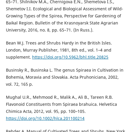
65–71. Shilnikov M.A., Chernigova E.N., Shemetova I.S.,
Shemetov I.I. Ecological and Biological Assessment of Wild-
Growing Types of the Spirea, Perspective for Gardening of
Baikal Region. Bulletin of the Krasnoyarsk State Agrarian
University, 2016, no. 8, рр. 65–71. (In Russ.).
Bean W.J. Trees and Shrubs Hardy in the British Isles.
London, Murray Publisher, 1981, 8th ed., vol. 1–4 and
supplement.
https://doi.org/10.5962/bhl.title.20825
Businsky R., Businska L. The genus Spiraea in Cultivation in
Bohemia, Moravia and Slovakia. Acta Pruhoniciana, 2002,
vol. 72, 165 p.
Mughal U.R., Mehmood R., Malik A., Ali B., Tareen R.B.
Flavonoid Constituents from Spiraea brahuica. Helvetica
Chimica Acta, 2012, vol. 95, pp. 100–105.
https://doi.org/10.1002/hlca.201100214
Rehder A. Manual of Cultivated Trees and Shrubs. New York,