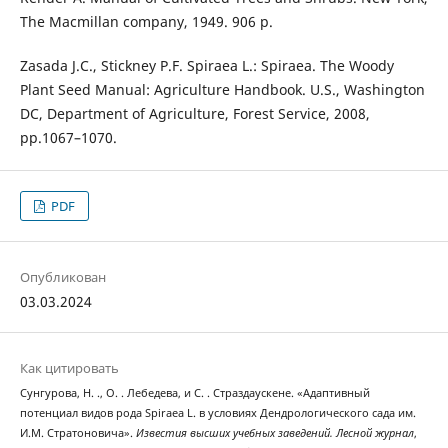
The Macmillan company, 1949. 906 p.
Zasada J.C., Stickney P.F. Spiraea L.: Spiraea. The Woody
Plant Seed Manual: Agriculture Handbook. U.S., Washington
DC, Department of Agriculture, Forest Service, 2008,
pр.1067–1070.
PDF
Опубликован
03.03.2024
Как цитировать
Сунгурова, Н. ., О. . Лебедева, и С. . Страздаускене. «Адаптивный
потенциал видов рода Spiraea L. в условиях Дендрологического сада им.
И.М. Стратоновича».
Известия высших учебных заведений. Лесной журнал
,