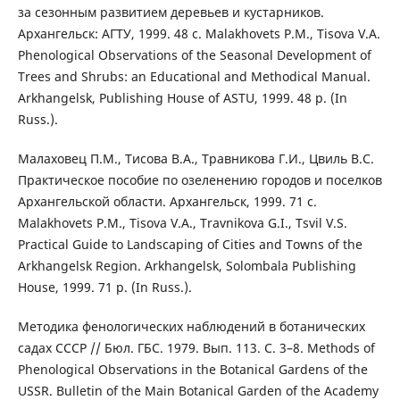
за сезонным развитием деревьев и кустарников.
Архангельск: АГТУ, 1999. 48 с. Malakhovets P.M., Tisova V.A.
Phenological Observations of the Seasonal Development of
Trees and Shrubs: an Educational and Methodical Manual.
Arkhangelsk, Publishing House of ASTU, 1999. 48 p. (In
Russ.).
Малаховец П.М., Тисова В.А., Травникова Г.И., Цвиль В.С.
Практическое пособие по озеленению городов и поселков
Архангельской области. Архангельск, 1999. 71 с.
Malakhovets P.M., Tisova V.A., Travnikova G.I., Tsvil V.S.
Practical Guide to Landscaping of Cities and Towns of the
Arkhangelsk Region. Arkhangelsk, Solombala Publishing
House, 1999. 71 p. (In Russ.).
Методика фенологических наблюдений в ботанических
садах СССР // Бюл. ГБС. 1979. Вып. 113. С. 3–8. Methods of
Phenological Observations in the Botanical Gardens of the
USSR. Bulletin of the Main Botanical Garden of the Academy