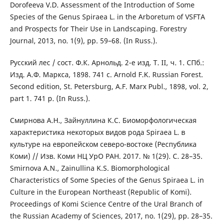
Dorofeeva V.D. Assessment of the Introduction of Some
Species of the Genus Spiraea L. in the Arboretum of VSFTA
and Prospects for Their Use in Landscaping. Forestry
Journal, 2013, no. 1(9), рр. 59–68. (In Russ.).
Русский лес / сост. Ф.К. Арнольд. 2-е изд. Т. II, ч. 1. СПб.:
Изд. А.Ф. Маркса, 1898. 741 с. Arnold F.K. Russian Forest.
Second еdition, St. Petersburg, A.F. Marx Publ., 1898, vol. 2,
part 1. 741 p. (In Russ.).
Смирнова А.Н., Зайнуллина К.С. Биоморфологическая
характеристика некоторых видов рода Spiraea L. в
культуре на европейском северо-востоке (Республика
Коми) // Изв. Коми НЦ УрО РАН. 2017. № 1(29). C. 28–35.
Smirnova A.N., Zainullina K.S. Biomorphological
Сharacteristics of Some Species of the Genus Spiraea L. in
Culture in the European Northeast (Republic of Komi).
Proceedings of Komi Science Centre of the Ural Branch of
the Russian Academy of Sciences, 2017, no. 1(29), рр. 28–35.