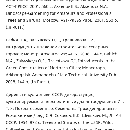
АСТ-ПРЕСС, 2001. 560 с. Aksenov E.S., Aksenova N.A.
Landscape-Gardening for Amateurs and Professionals.
Trees and Shrubs. Moscow, AST-PRESS Publ., 2001. 560 p.
(In Russ.).
Бабич Н.А., Залывская О.С., Травникова Г.И.
Интродуценты в зеленом строительстве северных
городов: моногр. Архангельск: АГТУ, 2008. 144 с. Babich
N.A., Zalyvskaya O.S., Travnikova G.I. Introducents in the
Green Construction of Northern Cities: Monograph.
Arkhangelsk, Arkhangelsk State Technical University Publ.,
2008. 144 p. (In Russ.).
Деревья и кустарники СССР: дикорастущие,
культивируемые и перспективные для интродукции: в 7 т.
Т. 3: Покрытосеменные. Семейства Троходендроновые –
Розоцветные / ред. С.Я. Соколов, Б.К. Шишкин. М.; Л.: АН
СССР, 1954. 872 с. Trees and Shrubs of the USSR: Wild,
Cultivated and Promising for Introduction: in 7 volumes.