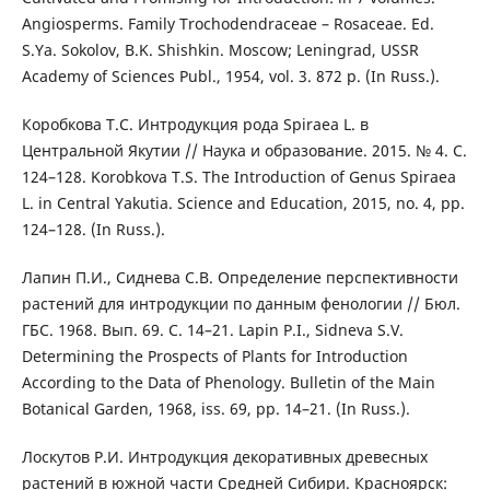
Angiosperms. Family Trochodendraceae – Rosaceae. Ed.
S.Ya. Sokolov, B.K. Shishkin. Moscow; Leningrad, USSR
Academy of Sciences Publ., 1954, vol. 3. 872 p. (In Russ.).
Коробкова Т.С. Интродукция рода Spiraea L. в
Центральной Якутии // Наука и образование. 2015. № 4. С.
124–128. Korobkova T.S. The Introduction of Genus Spiraea
L. in Central Yakutia. Science and Education, 2015, no. 4, рр.
124–128. (In Russ.).
Лапин П.И., Сиднева С.В. Определение перспективности
растений для интродукции по данным фенологии // Бюл.
ГБС. 1968. Вып. 69. С. 14–21. Lapin P.I., Sidneva S.V.
Determining the Prospects of Plants for Introduction
According to the Data of Phenology. Bulletin of the Main
Botanical Garden, 1968, iss. 69, pp. 14–21. (In Russ.).
Лоскутов Р.И. Интродукция декоративных древесных
растений в южной части Средней Сибири. Красноярск: