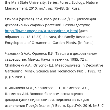
the Mari State University. Series: Forest. Ecology. Nature
Management, 2010, no.1, pp. 75–83. (In Russ.).
Спиреи (Spiraea), сем. Розоцветные // Энциклопедия
декоративных садовых растений. Режим доступа:
http://flower.onego.ru/kustar/spirae_g.html
(дата
обращения: 18.12.23). Spiraea, the Family Rosaceae:
Encyclopedia of Ornamental Garden Plants. (In Russ.).
Чаховский А.А., Орленок Е.И. Таволги в декоративном
садоводстве. Минск: Наука и техника, 1985. 72 с.
Chakhovsky A.A., Orlyonok E.I. Meadowsweets in Decorative
Gardening. Minsk, Science and Technology Publ., 1985. 72
p. (In Russ.).
Шильников М.А., Чернигова Е.Н., Шеметова И.С.,
Шеметов И.И. Эколого-биологическая оценка
дикорастущих видов спиреи, перспективных для
озеленения Предбайкалья // Вестн. КрасГАУ. 2016. № 8. С.