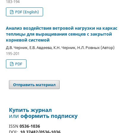
183-194
PDF (English)
Анализ воздействия ветровой нагрузки на каркас
теплицы для выращивания сеянцев с закрытой
корневой системой
Д.В. Черник, Е.В. Авдеева, К.Н. Черник, Н.Л. Ровных (Автор)
195-201
PDF
Отправить материал
Купить журнал
или
оформить подписку
ISSN
0536-1036
DOI:
10.37482/0536-1036