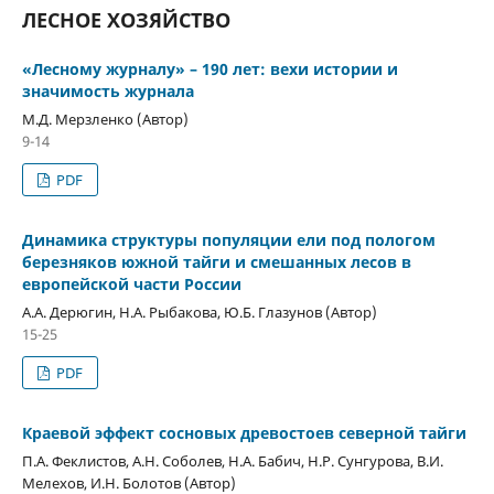
ЛЕСНОЕ ХОЗЯЙСТВО
«Лесному журналу» – 190 лет: вехи истории и
значимость журнала
М.Д. Мерзленко (Автор)
9-14
PDF
Динамика структуры популяции ели под пологом
березняков южной тайги и смешанных лесов в
европейской части России
А.А. Дерюгин, Н.А. Рыбакова, Ю.Б. Глазунов (Автор)
15-25
PDF
Краевой эффект сосновых древостоев северной тайги
П.А. Феклистов, А.Н. Соболев, Н.А. Бабич, Н.Р. Сунгурова, В.И.
Мелехов, И.Н. Болотов (Автор)