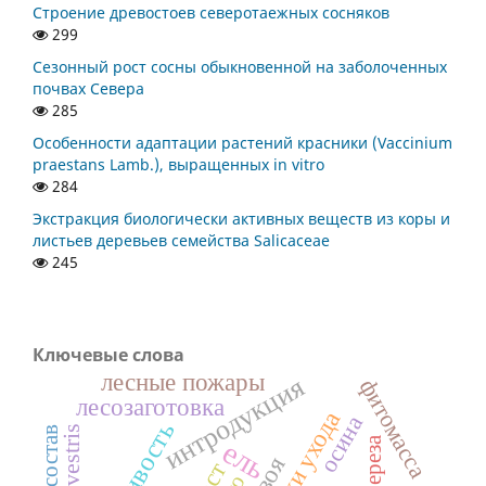
Строение древостоев северотаежных сосняков
299
Сезонный рост сосны обыкновенной на заболоченных
почвах Севера
285
Особенности адаптации растений красники (Vaccinium
praestans Lamb.), выращенных in vitro
284
Экстракция биологически активных веществ из коры и
листьев деревьев семейства Salicaceae
245
Ключевые слова
лесные пожары
интродукция
фитомасса
лесозаготовка
рубки ухода
осина
береза
ель
хвоя