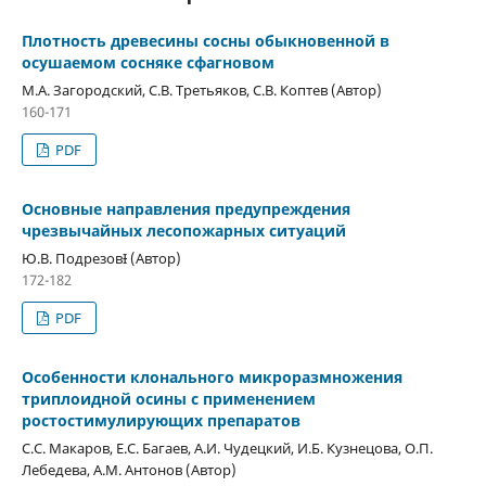
Плотность древесины сосны обыкновенной в
осушаемом сосняке сфагновом
М.А. Загородский, С.В. Третьяков, С.В. Коптев (Автор)
160-171
PDF
Основные направления предупреждения
чрезвычайных лесопожарных ситуаций
Ю.В. ПодрезовƗ (Автор)
172-182
PDF
Особенности клонального микроразмножения
триплоидной осины с применением
ростостимулирующих препаратов
С.С. Макаров, Е.С. Багаев, А.И. Чудецкий, И.Б. Кузнецова, О.П.
Лебедева, А.М. Антонов (Автор)