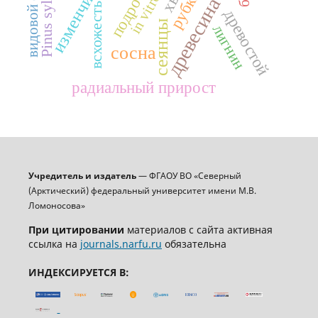
изменчивость
Pinus sylvestris
видовой состав
подрост
in vitro
древесина
всхожесть
древостой
сеянцы
лигнин
сосна
радиальный прирост
Учредитель и издатель
— ФГАОУ ВО «Северный
(Арктический) федеральный университет имени М.В.
Ломоносова»
При цитировании
материалов с сайта активная
ссылка на
journals.narfu.ru
обязательна
ИНДЕКСИРУЕТСЯ В: