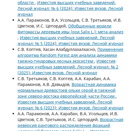
области
,
Известия высших учебных заведений.
Лесной журнал: № 6 (2024): Известия вузов. Лесной
журнал
А.А. Парамонов, В.А. Усольцев, С.В. Третьяков, И.В.
Цветков, И.С. Цепордей,
Обобщенные модели
фитомассы деревьев ивы (род Salix L.): мета-анализ
,
Известия высших учебных заведений. Лесной
журнал: № 5 (2024): Известия вузов. Лесной журнал
С.В. Коптев, Хасан Алабдуллахалхасно,
Применение
алгоритма Random Forest для анализа динамики
таежно-тундровых лесных экосистем
,
Известия
высших учебных заведений. Лесной журнал: № 2
(2025): Известия вузов. Лесной журнал
С.В. Третьяков, С.В. Коптев, А.А. Карабан, А.А.
Парамонов, А.В. Давыдов,
Возрастная динамика
нормальных древостоев ольхи серой в таежной
зоне северо-востока европейской части России
,
Известия высших учебных заведений. Лесной
журнал: № 6 (2023): Известия вузов. Лесной журнал
А.А. Парамонов, А.А. Карабан, В.А. Усольцев, И.В.
Цветков, С.В. Третьяков, И.С. Цепордей,
Возрастная
реверсия рангового распределения фракций