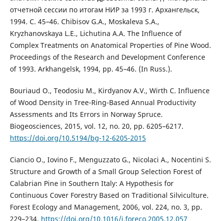
отчетной сессии по итогам НИР за 1993 г. Архангельск,
1994. С. 45–46. Chibisov G.A., Moskaleva S.A.,
Kryzhanovskaya L.E., Lichutina A.A. The Influence of
Complex Treatments on Anatomical Properties of Pine Wood.
Proceedings of the Research and Development Conference
of 1993. Arkhangelsk, 1994, pp. 45–46. (In Russ.).
Bouriaud O., Teodosiu M., Kirdyanov A.V., Wirth C. Influence
of Wood Density in Tree-Ring-Based Annual Productivity
Assessments and Its Errors in Norway Spruce.
Biogeosciences, 2015, vol. 12, no. 20, pp. 6205–6217.
https://doi.org/10.5194/bg-12-6205-2015
Ciancio O., Iovino F., Menguzzato G., Nicolaci A., Nocentini S.
Structure and Growth of a Small Group Selection Forest of
Calabrian Pine in Southern Italy: A Hypothesis for
Continuous Cover Forestry Based on Traditional Silviculture.
Forest Ecology and Management, 2006, vol. 224, no. 3, pp.
229–234.
https://doi.org/10.1016/j.foreco.2005.12.057