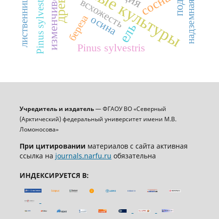
лесные культуры
Pinus sylvestris L.
изменчивость
сосна
всхожесть
береза
осина
ель
Pinus sylvestris
Учредитель и издатель
— ФГАОУ ВО «Северный
(Арктический) федеральный университет имени М.В.
Ломоносова»
При цитировании
материалов с сайта активная
ссылка на
journals.narfu.ru
обязательна
ИНДЕКСИРУЕТСЯ В: