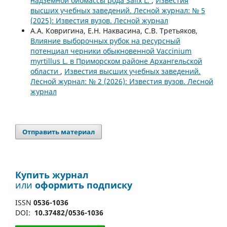
надземной биомассы рода Salix L.
,
Известия
высших учебных заведений. Лесной журнал: № 5
(2025): Известия вузов. Лесной журнал
А.А. Ковригина, Е.Н. Наквасина, С.В. Третьяков,
Влияние выборочных рубок на ресурсный
потенциал черники обыкновенной Vaccinium
myrtillus L. в Приморском районе Архангельской
области
,
Известия высших учебных заведений.
Лесной журнал: № 2 (2026): Известия вузов. Лесной
журнал
Отправить материал
Купить журнал
или
оформить подписку
ISSN
0536-1036
DOI:
10.37482/0536-1036