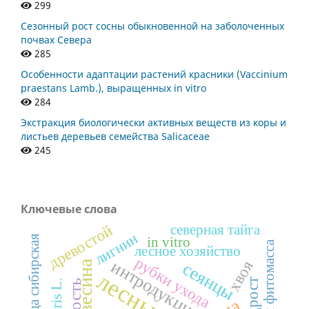
299
Сезонный рост сосны обыкновенной на заболоченных
почвах Севера
285
Особенности адаптации растений красники (Vaccinium
praestans Lamb.), выращенных in vitro
284
Экстракция биологически активных веществ из коры и
листьев деревьев семейства Salicaceae
245
Ключевые слова
древостой
северная тайга
лигнин
лиственница сибирская
in vitro
надземная фитомасса
лесное хозяйство
рубки ухода
интродукция
хвоя
древесина
сеянцы
подрост