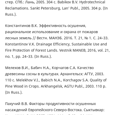
стер. СПб.: Лань, 2005. 304 с. Babikov B.V. Hydrotechnical
Reclamations. Sankt Petersburg, Lan’ Publ., 2005. 304 p. (In
Russ.).
Константинов В.К. Эффективность осушения,
рациональное использование и охрана от пожаров
лесных земель // Вестн. МАНЭБ. 2016. Т. 21, № 1. С. 24–33.
Konstantinov V.K. Drainage Efficiency, Sustainable Use and
Fire Protection of Forest Lands. Vestnik MANEB, 2016, vol. 21,
no. 1, pp. 24–33. (In Russ.).
Мелехов В.И., Бабич Н.А., Корчагов С.А. Качество
древесины сосны в культурах. Архангельск: АГТУ, 2003.
110 с. Melekhov V.I., Babich N.A., Korchagov S.A. Quality of
Pine Wood in Crops. Arkhangelsk, AGTU Publ., 2003. 110 p.
(In Russ.).
Пахучий В.В. Факторы продуктивности осушенных
насаждений Европейского Северо-Востока. Сыктывкар: