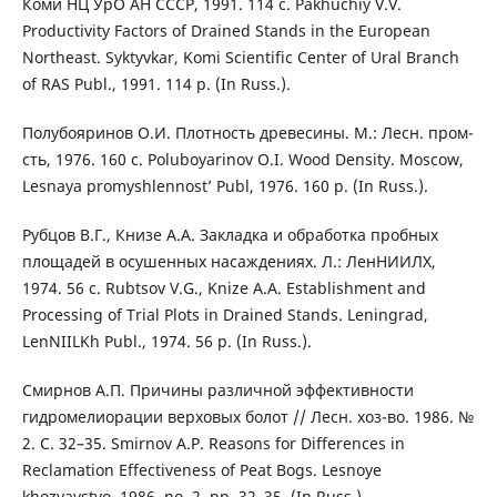
Коми НЦ УрО АН СССР, 1991. 114 с. Pakhuchiy V.V.
Productivity Factors of Drained Stands in the European
Northeast. Syktyvkar, Komi Scientific Center of Ural Branch
of RAS Publ., 1991. 114 p. (In Russ.).
Полубояринов О.И. Плотность древесины. М.: Лесн. пром-
сть, 1976. 160 с. Poluboyarinov O.I. Wood Density. Moscow,
Lesnaya promyshlennost’ Publ, 1976. 160 p. (In Russ.).
Рубцов В.Г., Книзе А.А. Закладка и обработка пробных
площадей в осушенных насаждениях. Л.: ЛенНИИЛХ,
1974. 56 с. Rubtsov V.G., Knize A.A. Establishment and
Processing of Trial Plots in Drained Stands. Leningrad,
LenNIILKh Publ., 1974. 56 p. (In Russ.).
Смирнов А.П. Причины различной эффективности
гидромелиорации верховых болот // Лесн. хоз-во. 1986. №
2. С. 32–35. Smirnov A.P. Reasons for Differences in
Reclamation Effectiveness of Peat Bogs. Lesnoye
khozyaystvo, 1986, no. 2, pp. 32–35. (In Russ.).