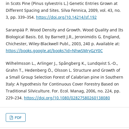
in Scots Pine (Pinus sylvestris L.) Genetic Entries Grown at
Different Spacing and Sites. Silva Fennica, 2009, vol. 43, no.
3, pp. 339–354.
https://doi.org/10.14214/sf.192
Saranpää P. Wood Density and Growth. Wood Quality and Its
Biological Basis. Ed. by Barnett J.R., Jeronimidis G. England,
Chichester, Wiley-Blackwell Publ., 2003, 240 p. Available at:
https://books.google.at/books?id=NhwSMryGzY0C
Wilhelmsson L., Arlinger J., Spångberg K., Lundqvist S.-O.,
Grahn T., Hedenberg Ö., Olsson L. Structure and Growth of
a Small Group Selection Forest of Calabrian pine in Southern
Italy: A hypothesis for Continuous Cover Forestry Based on
Traditional Silviculture. For. Ecol. Manag, 2006, no. 224, рр.
229–234.
https://doi.org/10.1080/02827580260138080
PDF