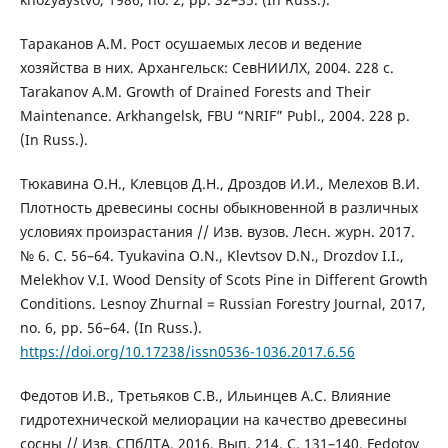
Тараканов A.M. Рост осушаемых лесов и ведение
хозяйства в них. Архангельск: СевНИИЛХ, 2004. 228 с.
Tarakanov A.M. Growth of Drained Forests and Their
Maintenance. Arkhangelsk, FBU “NRIF” Publ., 2004. 228 p.
(In Russ.).
Тюкавина О.Н., Клевцов Д.Н., Дроздов И.И., Мелехов В.И.
Плотность древесины сосны обыкновенной в различных
условиях произрастания // Изв. вузов. Лесн. журн. 2017.
№ 6. С. 56–64. Tyukavina O.N., Klevtsov D.N., Drozdov I.I.,
Melekhov V.I. Wood Density of Scots Pine in Different Growth
Conditions. Lesnoy Zhurnal = Russian Forestry Journal, 2017,
no. 6, pp. 56–64. (In Russ.).
https://doi.org/10.17238/issn0536-1036.2017.6.56
Федотов И.В., Третьяков С.В., Ильинцев А.С. Влияние
гидротехнической мелиорации на качество древесины
сосны // Изв. СПбЛТА. 2016. Вып. 214. С. 131–140. Fedotov