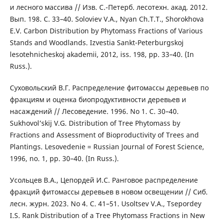
и лесного массива // Изв. С.-Петерб. лесотехн. акад. 2012.
Вып. 198. С. 33–40. Soloviev V.A., Nyan Ch.T.T., Shorokhova
E.V. Carbon Distribution by Phytomass Fractions of Various
Stands and Woodlands. Izvestia Sankt-Peterburgskoj
lesotehnicheskoj akademii, 2012, iss. 198, pp. 33–40. (In
Russ.).
Суховольский В.Г. Распределение фитомассы деревьев по
фракциям и оценка биопродуктивности деревьев и
насаждений // Лесоведение. 1996. No 1. С. 30–40.
Sukhovol’skij V.G. Distribution of Tree Phytomass by
Fractions and Assessment of Bioproductivity of Trees and
Plantings. Lesovedenie = Russian Journal of Forest Science,
1996, no. 1, pp. 30–40. (In Russ.).
Усольцев В.А., Цепордей И.С. Ранговое распределение
фракций фитомассы деревьев в новом освещении // Сиб.
лесн. журн. 2023. No 4. С. 41–51. Usoltsev V.А., Tsepordey
I.S. Rank Distribution of a Tree Phytomass Fractions in New