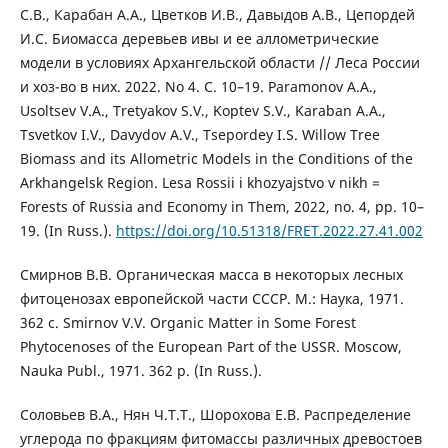
С.В., Карабан А.А., Цветков И.В., Давыдов А.В., Цепордей
И.С. Биомасса деревьев ивы и ее аллометрические
модели в условиях Архангельской области // Леса России
и хоз-во в них. 2022. No 4. С. 10–19. Paramonov А.А.,
Usoltsev V.А., Tretyakov S.V., Koptev S.V., Karaban A.A.,
Tsvetkov I.V., Davydov A.V., Tsepordey I.S. Willow Tree
Biomass and its Allometric Models in the Conditions of the
Arkhangelsk Region. Lesa Rossii i khozyajstvo v nikh =
Forests of Russia and Economy in Them, 2022, no. 4, pp. 10–
19. (In Russ.).
https://doi.org/10.51318/FRET.2022.27.41.002
Смирнов В.В. Органическая масса в некоторых лесных
фитоценозах европейской части СССР. М.: Наука, 1971.
362 с. Smirnov V.V. Organic Matter in Some Forest
Phytocenoses of the European Part of the USSR. Moscow,
Nauka Publ., 1971. 362 p. (In Russ.).
Соловьев В.А., Нян Ч.Т.Т., Шорохова Е.В. Распределение
углерода по фракциям фитомассы различных древостоев