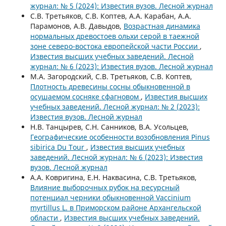
журнал: № 5 (2024): Известия вузов. Лесной журнал
С.В. Третьяков, С.В. Коптев, А.А. Карабан, А.А.
Парамонов, А.В. Давыдов,
Возрастная динамика
нормальных древостоев ольхи серой в таежной
зоне северо-востока европейской части России
,
Известия высших учебных заведений. Лесной
журнал: № 6 (2023): Известия вузов. Лесной журнал
М.А. Загородский, С.В. Третьяков, С.В. Коптев,
Плотность древесины сосны обыкновенной в
осушаемом сосняке сфагновом
,
Известия высших
учебных заведений. Лесной журнал: № 2 (2023):
Известия вузов. Лесной журнал
Н.В. Танцырев, С.Н. Санников, В.А. Усольцев,
Географические особенности возобновления Pinus
sibirica Du Tour
,
Известия высших учебных
заведений. Лесной журнал: № 6 (2023): Известия
вузов. Лесной журнал
А.А. Ковригина, Е.Н. Наквасина, С.В. Третьяков,
Влияние выборочных рубок на ресурсный
потенциал черники обыкновенной Vaccinium
myrtillus L. в Приморском районе Архангельской
области
,
Известия высших учебных заведений.