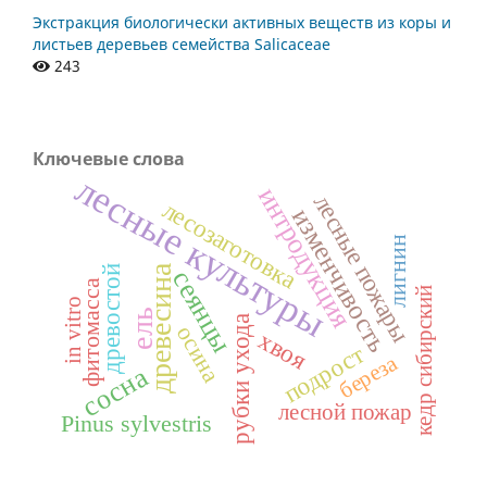
Экстракция биологически активных веществ из коры и
листьев деревьев семейства Salicaceae
243
Ключевые слова
лесные культуры
интродукция
лесные пожары
лесозаготовка
изменчивость
лигнин
древесина
древостой
сеянцы
фитомасса
кедр сибирский
in vitro
ель
рубки ухода
осина
хвоя
подрост
береза
сосна
лесной пожар
Pinus sylvestris