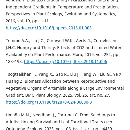
Independent Gradients in Temperature and Precipitation.
Perspectives in Plant Ecology, Evolution and Systematics,
2016, vol. 19, pp. 1–11.
https://doi.org/10.1016/j.ppees.2016.01.006
Temme A.A., Liu J.C., Cornwell W.K., Aerts R., Cornelissen
J.H.C. Hungry and Thirsty: Effects of CO2 and Limited Water
Availability on Plant Performance. Flora, 2019, vol. 254, pp.
188–193.
https://doi.org/10.1016/j.flora.2018.11.006
Tsogtsaikhan T., Yang X., Gao R., Liu J., Tang W., Liu G., Ye X.,
Huang Z. Biomass Allocation between Reproductive and
Vegetative Organs of Artemisia along a Large Environmental
Gradient. BMC Plant Biology, 2025, vol. 25, art. no. 27.
https://doi.org/10.1186/s12870-024-06030-3
Umaña M.N., Needham J., Fortunel C. From Seedlings to
Adults: Linking Survival and Leaf Functional Traits over
Ontogeny. Ecology, 2025, vol. 106, iss. 1, art. no. e4469.