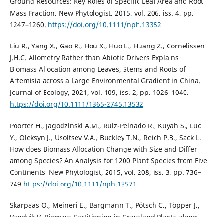
Ground Resources: Key Roles of Specific Leaf Area and Root
Mass Fraction. New Phytologist, 2015, vol. 206, iss. 4, pp.
1247–1260.
https://doi.org/10.1111/nph.13352
Liu R., Yang X., Gao R., Hou X., Huo L., Huang Z., Cornelissen
J.H.C. Allometry Rather than Abiotic Drivers Explains
Biomass Allocation among Leaves, Stems and Roots of
Artemisia across a Large Environmental Gradient in China.
Journal of Ecology, 2021, vol. 109, iss. 2, pp. 1026–1040.
https://doi.org/10.1111/1365-2745.13532
Poorter H., Jagodzinski A.M., Ruiz-Peinado R., Kuyah S., Luo
Y., Oleksyn J., Usoltsev V.A., Buckley T.N., Reich P.B., Sack L.
How does Biomass Allocation Change with Size and Differ
among Species? An Analysis for 1200 Plant Species from Five
Continents. New Phytologist, 2015, vol. 208, iss. 3, pp. 736–
749
https://doi.org/10.1111/nph.13571
Skarpaas O., Meineri E., Bargmann T., Pötsch C., Töpper J.,
Vandvik V. Biomass Partitioning in Grassland Plants along