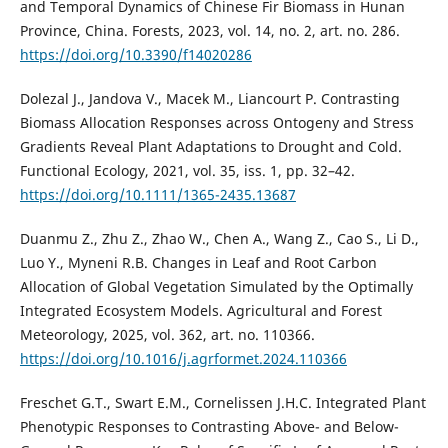
and Temporal Dynamics of Chinese Fir Biomass in Hunan
Province, China. Forests, 2023, vol. 14, no. 2, art. no. 286.
https://doi.org/10.3390/f14020286
Dolezal J., Jandova V., Macek M., Liancourt P. Contrasting
Biomass Allocation Responses across Ontogeny and Stress
Gradients Reveal Plant Adaptations to Drought and Cold.
Functional Ecology, 2021, vol. 35, iss. 1, pp. 32–42.
https://doi.org/10.1111/1365-2435.13687
Duanmu Z., Zhu Z., Zhao W., Chen A., Wang Z., Cao S., Li D.,
Luo Y., Myneni R.B. Changes in Leaf and Root Carbon
Allocation of Global Vegetation Simulated by the Optimally
Integrated Ecosystem Models. Agricultural and Forest
Meteorology, 2025, vol. 362, art. no. 110366.
https://doi.org/10.1016/j.agrformet.2024.110366
Freschet G.T., Swart E.M., Cornelissen J.H.C. Integrated Plant
Phenotypic Responses to Contrasting Above- and Below-