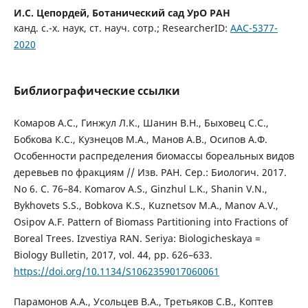
И.С. Цепордей,
Ботанический сад УрО РАН
канд. с.-х. наук, ст. науч. сотр.; ResearcherID:
AAC-5377-
2020
Библиографические ссылки
Комаров А.С., Гинжул Л.К., Шанин В.Н., Быховец С.С.,
Бобкова К.С., Кузнецов М.А., Манов А.В., Осипов А.Ф.
Особенности распределения биомассы бореальных видов
деревьев по фракциям // Изв. РАН. Сер.: Биологич. 2017.
No 6. С. 76–84. Komarov A.S., Ginzhul L.K., Shanin V.N.,
Bykhovets S.S., Bobkova K.S., Kuznetsov M.A., Manov A.V.,
Osipov A.F. Pattern of Biomass Partitioning into Fractions of
Boreal Trees. Izvestiya RAN. Seriya: Biologicheskaya =
Biology Bulletin, 2017, vol. 44, pp. 626–633.
https://doi.org/10.1134/S1062359017060061
Парамонов А.А., Усольцев В.А., Третьяков С.В., Коптев