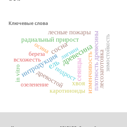
Ключевые слова
лесные пожары
плотность древесины
зимостойкость
радиальный прирост
сосна
осина
древесина
лигнин
лесозаготовка
береза
интродукция
изменчивость
всхожесть
ель
сеянцы
in vitro
подрост
древостой
хвоя
озеленение
каротиноиды