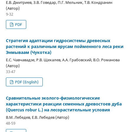
Е.В. Дмитриев, З.В. Говедар, П.Г. Мельник, Т.В. Кондранин
(Автор)
9-32
PDF
Стратегия адаптации гидросистемы древесных
растений к различным ярусам пойменного леса реки
Энмываам (Чукотка)
Е.С. Чавчавадзе, Р.В. Щекалев, А.А. Грабовский, В.О. Романова
(Автор)
33-47
PDF (English)
Сравнительные эколого-физиологические
характеристики реакции семенных древостоев дуба
(Quercus robur L.) на лесорастительные условия
В.М. Лебедев, Е.В. Лебедев (Автор)
48-59