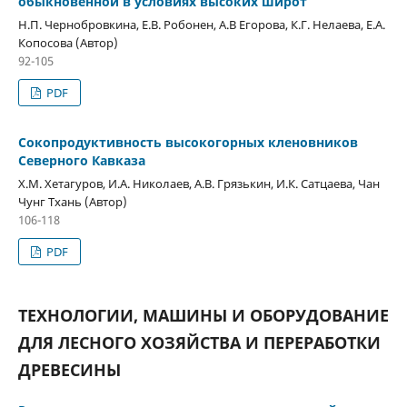
обыкновенной в условиях высоких широт
Н.П. Чернобровкина, Е.В. Робонен, А.В Егорова, К.Г. Нелаева, Е.А.
Копосова (Автор)
92-105
PDF
Сокопродуктивность высокогорных кленовников
Северного Кавказа
Х.М. Хетагуров, И.А. Николаев, А.В. Грязькин, И.К. Сатцаева, Чан
Чунг Тхань (Автор)
106-118
PDF
ТЕХНОЛОГИИ, МАШИНЫ И ОБОРУДОВАНИЕ
ДЛЯ ЛЕСНОГО ХОЗЯЙСТВА И ПЕРЕРАБОТКИ
ДРЕВЕСИНЫ