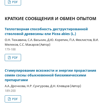
PDF
КРАТКИЕ СООБЩЕНИЯ И ОБМЕН ОПЫТОМ
Теплотворная способность деструктированной
стволовой древесины ели Picea abies (L.)
О.Н. Тюкавина, С.А. Васькин, Д.Ю. Корепин, П.А. Феклистов, В.И.
Мелехов, С.С. Макаров (Автор)
179-188
PDF
Стимулирование всхожести и энергии прорастания
семян сосны обыкновенной биохимическими
препаратами
А.А. Дрочкова, Н.Р. Сунгурова, Д.Н. Клевцов (Автор)
189-200
PDF