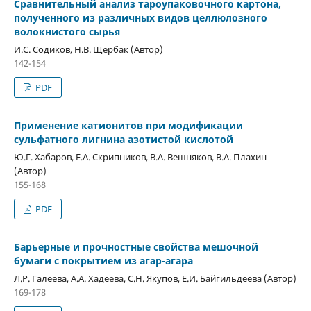
Сравнительный анализ тароупаковочного картона,
полученного из различных видов целлюлозного
волокнистого сырья
И.С. Содиков, Н.В. Щербак (Автор)
142-154
PDF
Применение катионитов при модификации
сульфатного лигнина азотистой кислотой
Ю.Г. Хабаров, Е.А. Скрипников, В.А. Вешняков, В.А. Плахин
(Автор)
155-168
PDF
Барьерные и прочностные свойства мешочной
бумаги с покрытием из агар-агара
Л.Р. Галеева, А.А. Хадеева, С.Н. Якупов, Е.И. Байгильдеева (Автор)
169-178