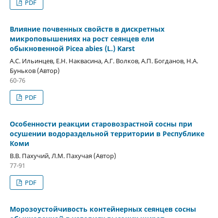
PDF
Влияние почвенных свойств в дискретных
микроповышениях на рост сеянцев ели
обыкновенной Picea abies (L.) Karst
А.С. Ильинцев, Е.Н. Наквасина, А.Г. Волков, А.П. Богданов, Н.А.
Буньков (Автор)
60-76
PDF
Особенности реакции старовозрастной сосны при
осушении водораздельной территории в Республике
Коми
В.В. Пахучий, Л.М. Пахучая (Автор)
77-91
PDF
Морозоустойчивость контейнерных сеянцев сосны