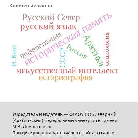
Ключевые слова
историческая память
Русский Север
русский язык
цифровизация
Арктика
социология
Россия
И. Кант
СССР
искусственный интеллект
историография
Учредитель и издатель — ФГАОУ ВО «Северный
(Арктический) федеральный университет имени
М.В. Ломоносова»
При цитировании материалов с сайта активная