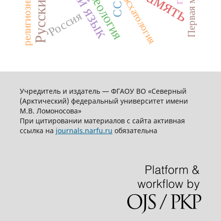
фразеология
СССР
эсхатология
Россия
Учредитель и издатель — ФГАОУ ВО «Северный
(Арктический) федеральный университет имени
М.В. Ломоносова»
При цитировании материалов с сайта активная
ссылка на
journals.narfu.ru
обязательна