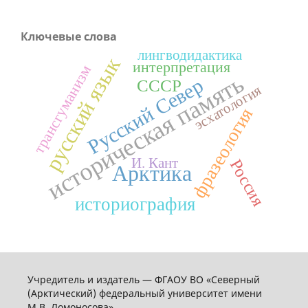
Ключевые слова
лингводидактика
русский язык
интерпретация
трансгуманизм
историческая память
Русский Север
СССР
эсхатология
фразеология
И. Кант
Россия
Арктика
историография
Учредитель и издатель — ФГАОУ ВО «Северный
(Арктический) федеральный университет имени
М.В. Ломоносова»