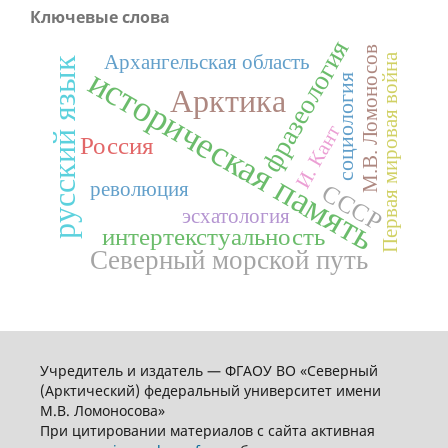
Ключевые слова
фразеология
М.В. Ломоносов
Первая мировая война
Архангельская область
русский язык
историческая память
социология
Арктика
И. Кант
Россия
революция
СССР
эсхатология
интертекстуальность
Северный морской путь
Учредитель и издатель — ФГАОУ ВО «Северный
(Арктический) федеральный университет имени
М.В. Ломоносова»
При цитировании материалов с сайта активная